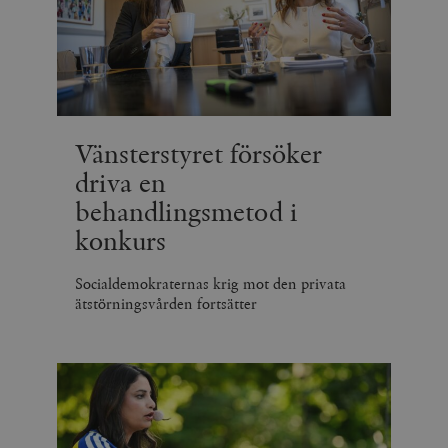
_hjSession_675006
.timbro.se
30
minuter
Vänsterstyret försöker
driva en
behandlingsmetod i
konkurs
Socialdemokraternas krig mot den privata
ätstörningsvården fortsätter