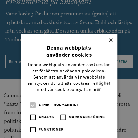
Prenumerera på Smedjan!
Varje lördag får du som prenumerant (gratis) ett
nyhetsbrev med exklusiv text av Svend Dahl och lästips
från veckan som gått. Dessutom unika erbjudanden på
×
Timbro förlags utgivning.
Denna webbplats
använder cookies
Email
Denna webbplats använder cookies för
att förbättra användarupplevelsen.
Genom att använda vår webbplats
samtycker du till alla cookies i enlighet
med vår cookiepolicy.
Läs mer
Sammantaget kan man säga att Kuba riskerar att bli
“nästa Venezuela” i betydelsen att USA försöker pressa
STRIKT NÖDVÄNDIGT
fram förändring i landet genom ekonomiska och
ANALYS
MARKNADSFÖRING
politiska medel. Kuba är mer stabilt än Venezuela
politiskt, vilket gör att en snabb förändring är mindre
FUNKTIONER