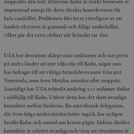
stoppades den helt. Eftersom Kuba är starkt beroende av
importerad energi får detta direkta konsekvenser för
hela samhället. Problemen förvärras ytterligare av att
landets elsystem är gammalt och dåligt underhållet,
vilket gör det extra sårbart när bränslet tar slut.
USA har dessutom skärpt sina sanktioner och satt press
på andra länder att inte sälja olja till Kuba, något som
har bidragit till att viktiga bränsleleveranser från just
Venezuela, men även Mexiko, minskat eller stoppats.
Samtidigt har USA erbjudit omkring 100 miljoner dollar
i nödhjälp till Kuba. Utöver detta har det skett ovanliga
kontakter mellan länderna. En amerikansk delegation,
där även höga underrättelsechefer ingick, har nyligen
besökt Kuba, och samtal om krisen pågår. Sådana direkta
kontakter är relativt ovanliga och visar att situationen är