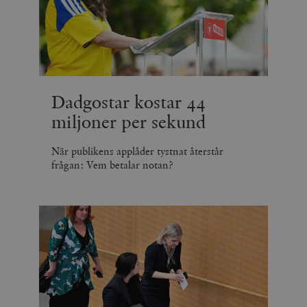
Dadgostar kostar 44
miljoner per sekund
När publikens applåder tystnat återstår
frågan: Vem betalar notan?