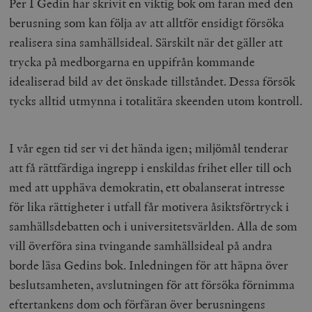
Per I Gedin har skrivit en viktig bok om faran med den
kärnwebbplatsfunktioner som användarinloggning
och kontohantering. Webbplatsen kan inte användas
berusning som kan följa av att alltför ensidigt försöka
ordentligt utan strikt nödvändiga cookies.
realisera sina samhällsideal. Särskilt när det gäller att
Leverantör
Namn
U
trycka på medborgarna en uppifrån kommande
/ Domän
idealiserad bild av det önskade tillståndet. Dessa försök
woocommerce_cart_hash
Automattic
S
Inc.
tycks alltid utmynna i totalitära skeenden utom kontroll.
timbro.se
I vår egen tid ser vi det hända igen; miljömål tenderar
_hjFirstSeen
Hotjar Ltd
.timbro.se
m
att få rättfärdiga ingrepp i enskildas frihet eller till och
med att upphäva demokratin, ett obalanserat intresse
för lika rättigheter i utfall får motivera åsiktsförtryck i
samhällsdebatten och i universitetsvärlden. Alla de som
vill överföra sina tvingande samhällsideal på andra
borde läsa Gedins bok. Inledningen för att häpna över
beslutsamheten, avslutningen för att försöka förnimma
woocommerce_items_in_cart
Automattic
S
Inc.
eftertankens dom och förfäran över berusningens
timbro.se