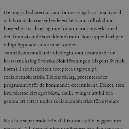
De unga idealisterna, som för övrigt själva i sina livsval
och bostadskarriärer levde ett bekvämt tillbakalutat
borgerligt liv, drog sig inte för att nära samverka med
den framväxande socialdemokratin. Som uppenbarligen
villigt öppnade sina armar för den
samhällsomvandlande ideologin som strömmade ur
kretsarna kring Svenska Slöjdföreningen (dagens Svensk
Form). I stridsskriften
acceptera
utgiven på
socialdemokratiska Tidens förlag, presenterades
programmet för de kommande decennierna. Folket, som
inte förstod sitt eget bästa, skulle tvingas att bli fria
genom att sättas under socialdemokratisk förmyndare.
Nya hus separerade från all historia skulle byggas i nya
material. All utsmyckning utmönstras och den rena nya