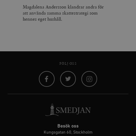
Magdalena Andersson klandrar andra för
att använda samma skattestrategi som
hennes eget hushåll.
FÖLJ OSS
Facebook
Twitter
Instagram
Besök oss
Kungsgatan 60, Stockholm