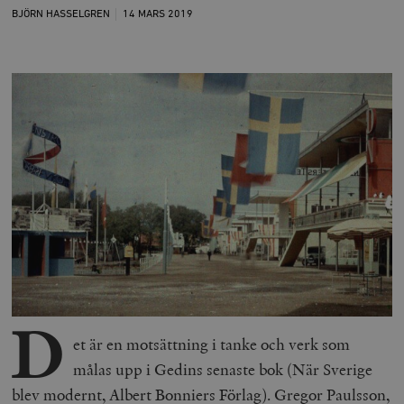
BJÖRN HASSELGREN
14 MARS
2019
D
et är en motsättning i tanke och verk som
målas upp i Gedins senaste bok (
När Sverige
blev modernt
, Albert Bonniers Förlag). Gregor Paulsson,