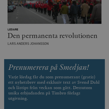
Platform Inc.
månader
för att lever
p
.timbro.se
serie
t
reklamproduk
såsom realti
_ga_YBG49SLCTY
.timbro.se
1 år 1
D
från
månad
G
tredjepartsa
b
vuid
Vimeo.com
1 år 1
Dessa kakor 
_hjSessionUser_675006
.timbro.se
1 år
Inc.
månad
av Vimeo-
LEDARE
.vimeo.com
videospelare
Den permanenta revolutionen
_hjIncludedInSessionSample_675006
.timbro.se
2
webbplatser.
minuter
LARS ANDERS JOHANSSON
_hjSession_675006
.timbro.se
30
minuter
Prenumerera på Smedjan!
Varje lördag får du som prenumerant (gratis)
ett nyhetsbrev med exklusiv text av Svend Dahl
och lästips från veckan som gått. Dessutom
unika erbjudanden på Timbro förlags
utgivning.