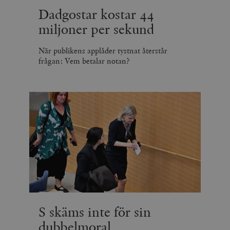
Dadgostar kostar 44
miljoner per sekund
När publikens applåder tystnat återstår
frågan: Vem betalar notan?
S skäms inte för sin
dubbelmoral