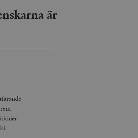
agrar och uppdaterar ett
enskarna är
r att räkna och spåra
s. Detta är fördelaktigt
 av Google Analytics, där
gen av deras webbplats.
dentitetsnumret för
är en variant av _gat-kakan
registreras av Google på
ter, såsom realtidsbud
t bevara
r.
rtfarande
 rent
itioner
ki.