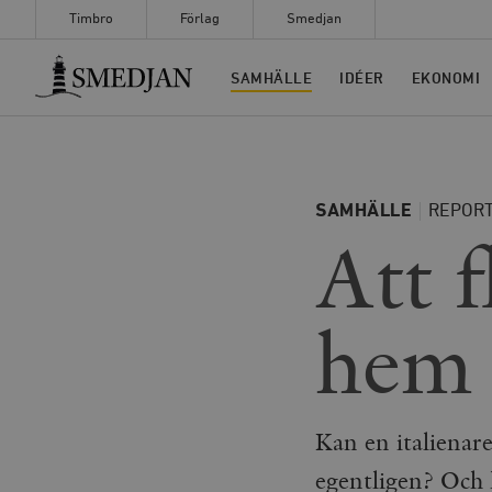
Timbro
Förlag
Smedjan
Timbro
SAMHÄLLE
IDÉER
EKONOMI
SAMHÄLLE
REPOR
Att f
hem
Kan en italienare
egentligen? Och h