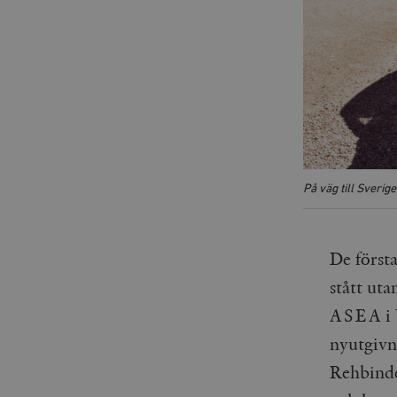
På väg till Sverige
De första
stått ut
ASEA i V
nyutgivn
Rehbinder