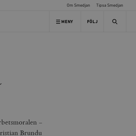
Om Smedjan
Tipsa Smedjan
MENY
FÖLJ
FÖLJ OSS
SEARCH
a
arbetsmoralen –
hristian Brundu