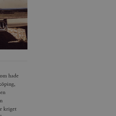
 som hade
köping,
den
an
r kriget