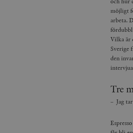
och hur 
möjligt 
arbeta. D
fördubbla
Vilka är 
Sverige f
den inva
intervjua
Tre m
– Jag tar
Espresso 
får bli e