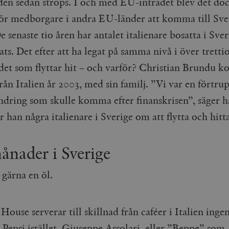
den sedan ströps. I och med EU-inträdet blev det do
för medborgare i andra EU-länder att komma till Sve
e senaste tio åren har antalet italienare bosatta i Sver
ts. Det efter att ha legat på samma nivå i över trettio
det som flyttar hit – och varför? Christian Brundu ko
rån Italien år 2003, med sin familj. ”Vi var en förtrup
ndring som skulle komma efter finanskrisen”, säger 
r han några italienare i Sverige om att flytta och hit
ånader i Sverige
 gärna en öl.
House serverar till skillnad från caféer i Italien inge
n Pepsi istället. Giuseppe Assolari, eller ”Beppe” som