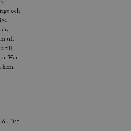
ck
rige och
ige
 år.
m till
p till
han. Här
ta hem.
n öl. Det