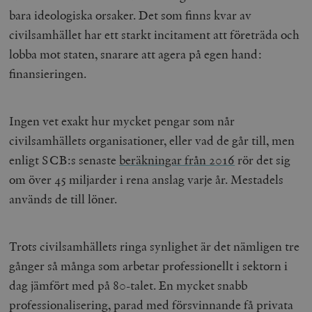
hålla reda på
k
bara ideologiska orsaker. Det som finns kvar av
användarinst
i
för Youtube-v
w
civilsamhället har ett starkt incitament att företräda och
inbäddade i
a
webbplatser;
s
lobba mot staten, snarare att agera på egen hand:
också avgör
f
webbplatsbe
w
finansieringen.
använder den
eller gamla 
_gid
Google LLC
1 dag
D
av Youtube-
.timbro.se
G
gränssnittet.
o
Ingen vet exakt hur mycket pengar som når
v
mailchimp_landing_site
Mailchimp
28 dagar
o
timbro.se
civilsamhällets organisationer, eller vad de går till, men
o
__cf_bm
Cloudflare
30
Denna cookie
enligt SCB:s senaste
beräkningar från 2016
rör det sig
_gat_UA-19195086-1
.timbro.se
54
D
Inc.
minuter
för att skilja
sekunder
c
.podbean.com
människor oc
om över 45 miljarder i rena anslag varje år. Mestadels
G
Detta är förd
m
för webbplat
används de till löner.
i
att göra gilti
i
rapporter o
e
användningen
si
deras webbpl
_
Trots civilsamhällets ringa synlighet är det nämligen tre
a
_fbp
Meta
3
Används av F
s
Platform Inc.
månader
för att lever
gånger så många som arbetar professionellt i sektorn i
p
.timbro.se
serie
t
reklamproduk
dag jämfört med på 80-talet. En mycket snabb
såsom realti
_ga_YBG49SLCTY
.timbro.se
1 år 1
D
från
professionalisering, parad med försvinnande få privata
månad
G
tredjepartsa