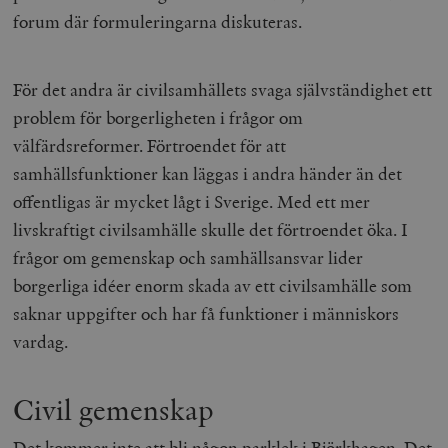
forum där formuleringarna diskuteras.
För det andra är civilsamhällets svaga självständighet ett
problem för borgerligheten i frågor om
välfärdsreformer. Förtroendet för att
samhällsfunktioner kan läggas i andra händer än det
offentligas är mycket lågt i Sverige. Med ett mer
livskraftigt civilsamhälle skulle det förtroendet öka. I
frågor om gemenskap och samhällsansvar lider
borgerliga idéer enorm skada av ett civilsamhälle som
saknar uppgifter och har få funktioner i människors
vardag.
Civil gemenskap
Det kommer inte att bli någon parklek i Björkhagen. Det