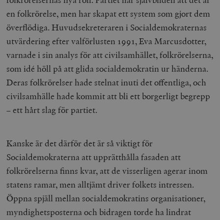
en folkrörelse, men har skapat ett system som gjort dem
överflödiga. Huvudsekreteraren i Socialdemokraternas
utvärdering efter valförlusten 1991, Eva Marcusdotter,
varnade i sin analys för att civilsamhället, folkrörelserna,
som idé höll på att glida socialdemokratin ur händerna.
Deras folkrörelser hade stelnat inuti det offentliga, och
civilsamhälle hade kommit att bli ett borgerligt begrepp
– ett hårt slag för partiet.
Kanske är det därför det är så viktigt för
Socialdemokraterna att upprätthålla fasaden att
folkrörelserna finns kvar, att de visserligen agerar inom
statens ramar, men alltjämt driver folkets intressen.
Öppna spjäll mellan socialdemokratins organisationer,
myndighetsposterna och bidragen torde ha lindrat