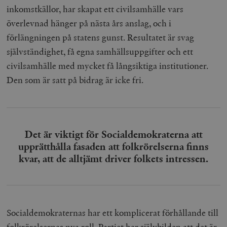
b
inkomstkällor, har skapat ett civilsamhälle vars
vuid
Vimeo.com
1 år 1
Dessa kakor 
_hjSessionUser_675006
.timbro.se
1 år
Inc.
månad
av Vimeo-
överlevnad hänger på nästa års anslag, och i
.vimeo.com
videospelare
_hjIncludedInSessionSample_675006
.timbro.se
2
webbplatser.
förlängningen på statens gunst. Resultatet är svag
minuter
självständighet, få egna samhällsuppgifter och ett
_hjSession_675006
.timbro.se
30
minuter
civilsamhälle med mycket få långsiktiga institutioner.
Den som är satt på bidrag är icke fri.
Det är viktigt för Socialdemokraterna att
upprätthålla fasaden att folkrörelserna finns
kvar, att de alltjämt driver folkets intressen.
Socialdemokraternas har ett komplicerat förhållande till
folkrörelsernas nya roll. Partiet har självbilden att det är