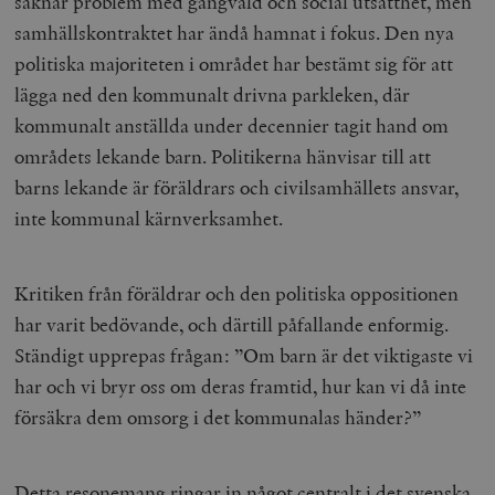
saknar problem med gängvåld och social utsatthet, men
samhällskontraktet har ändå hamnat i fokus. Den nya
politiska majoriteten i området har bestämt sig för att
lägga ned den kommunalt drivna parkleken, där
kommunalt anställda under decennier tagit hand om
områdets lekande barn. Politikerna hänvisar till att
barns lekande är föräldrars och civilsamhällets ansvar,
inte kommunal kärnverksamhet.
Kritiken från föräldrar och den politiska oppositionen
har varit bedövande, och därtill påfallande enformig.
Ständigt upprepas frågan: ”Om barn är det viktigaste vi
har och vi bryr oss om deras framtid, hur kan vi då inte
försäkra dem omsorg i det kommunalas händer?”
Detta resonemang ringar in något centralt i det svenska