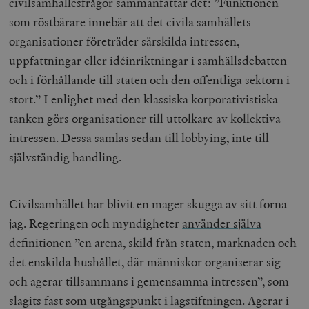
civilsamhällesfrågor
sammanfattar
det: ”Funktionen
som röstbärare innebär att det civila samhällets
__cf_bm
Cloudflare
Inc.
m
organisationer företräder särskilda intressen,
.myfonts.net
uppfattningar eller idéinriktningar i samhällsdebatten
och i förhållande till staten och den offentliga sektorn i
stort.”
I enlighet med den klassiska korporativistiska
tanken görs organisationer till uttolkare av kollektiva
intressen. Dessa samlas sedan till lobbying, inte till
självständig handling.
_hjAbsoluteSessionInProgress
Hotjar Ltd
.timbro.se
m
Civilsamhället har blivit en mager skugga av sitt forna
jag. Regeringen och myndigheter
använder själva
definitionen ”en arena, skild från staten, marknaden och
det enskilda hushållet, där människor organiserar sig
och agerar tillsammans i gemensamma intressen”,
som
slagits fast som utgångspunkt i lagstiftningen
.
Agerar i
__cf_bm
Cloudflare