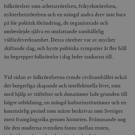
folkrörelser som arbetarrörelsen, frikyrkorörelsen,
nykterhetsrörelsen och en mängd andra drev inte bara
på för politisk förändring, de organiserade och
ombesörjde själva en omfattande samhällelig
välfärdsverksamhet. Dessa rörelser var av mycket
skiftande slag, och hyste politiska sympatier åt fler håll
än begreppet folkrörelse i dag leder tankarna till.
Vid sidan av folkrörelserna rymde civilsamhället också
det borgerliga skapande och intellektuella livet, som
med hjälp av stiftelser och donationer lade grunden till
högre utbildning, en mängd kulturinstitutioner och en
konstnärlig period som måste beskrivas som Sveriges
mest framgångsrika genom historien. Främmande nog
för den moderna svensken fanns mellan staten,