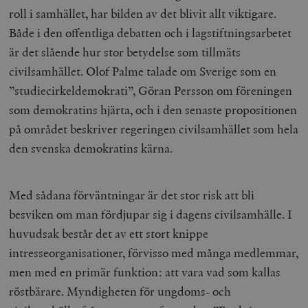
/ Domän
roll i samhället, har bilden av det blivit allt viktigare.
woocommerce_cart_hash
Automattic
S
Både i den offentliga debatten och i lagstiftningsarbetet
Inc.
timbro.se
är det slående hur stor betydelse som tillmäts
civilsamhället. Olof Palme talade om Sverige som en
”studiecirkeldemokrati”, Göran Persson om föreningen
_hjFirstSeen
Hotjar Ltd
.timbro.se
m
som demokratins hjärta, och i den senaste propositionen
på området beskriver regeringen civilsamhället som hela
den svenska demokratins kärna.
Med sådana förväntningar är det stor risk att bli
besviken om man fördjupar sig i dagens civilsamhälle. I
woocommerce_items_in_cart
Automattic
S
huvudsak består det av ett stort knippe
Inc.
timbro.se
intresseorganisationer, förvisso med många medlemmar,
men med en primär funktion: att vara vad som kallas
röstbärare.
Myndigheten för ungdoms- och
wp_woocommerce_session_[abcdef0123456789]
timbro.se
2
{32}