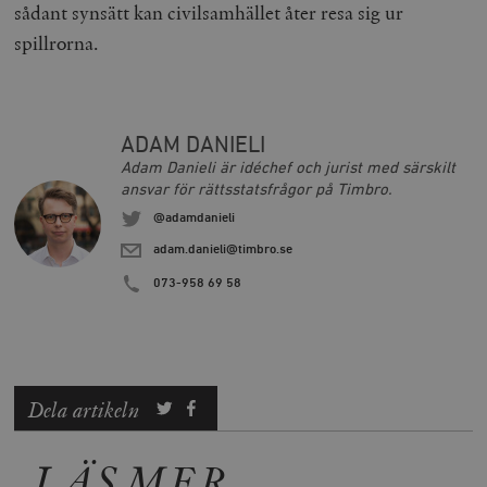
sådant synsätt kan civilsamhället åter resa sig ur
spillrorna.
ADAM DANIELI
Adam Danieli är idéchef och jurist med särskilt
ansvar för rättsstatsfrågor på Timbro.
@adamdanieli
adam.danieli@timbro.se
073-958 69 58
Dela artikeln
LÄS MER