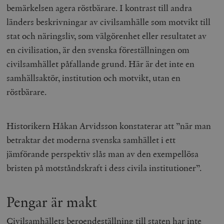
Inc.
m
bemärkelsen agera röstbärare. I kontrast till andra
.vimeo.com
länders beskrivningar av civilsamhälle som motvikt till
stat och näringsliv, som välgörenhet eller resultatet av
en civilisation, är den svenska föreställningen om
civilsamhället påfallande grund. Här är det inte en
samhällsaktör, institution och motvikt, utan en
röstbärare.
Historikern Håkan Arvidsson konstaterar att ”när man
betraktar det moderna svenska samhället i ett
Leverantör
Namn
Utgång
B
/ Domän
jämförande perspektiv slås man av den exempellösa
Leverantör /
Namn
Utgång
Beskrivning
_ga
Google LLC
1 år 1
D
Domän
bristen på motståndskraft i dess civila institutioner”.
.timbro.se
månad
a
U
YSC
Google LLC
Session
Denna cookie 
e
.youtube.com
av YouTube fö
G
spåra visning
Pengar är makt
a
inbäddade vi
a
u
VISITOR_INFO1_LIVE
Google LLC
6
Denna cookie 
t
Civilsamhällets beroendeställning till staten har inte
.youtube.com
månader
av Youtube fö
g