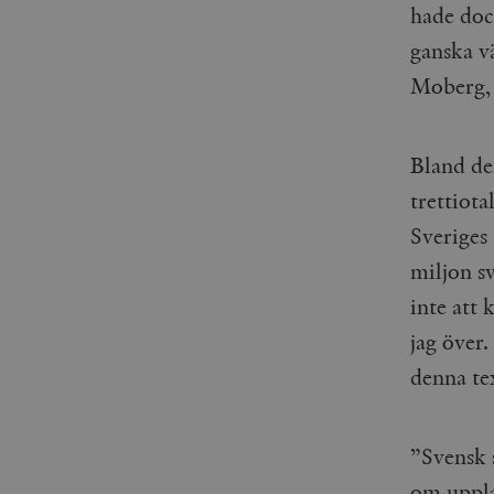
hade dock
ganska v
Moberg, 
Bland de
trettiota
Sveriges
miljon s
inte att 
jag över
denna te
”Svensk 
om upplag