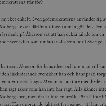
emokraterna står för?
Google LLC
1 dag
Denna cookie ställs in av Google Analytics. Den l
Mailchimp
28 dagar
.timbro.se
unikt värde för varje besökt sida och används fö
timbro.se
sidvisningar.
Cloudflare
30
Denna cookie används för att skilja mellan människor och bot
.timbro.se
54
Detta är en mönstertyps-cookie som har ställts in
r mycket enkelt. Sverigedemokraterna använder sig a
Inc.
minuter
för webbplatsen för att göra giltiga rapporter om användnin
sekunder
mönsterelementet i namnet innehåller det unika i
.podbean.com
kontot eller webbplatsen det hänför sig till. Det 
Mobergs texter därför att ingen annan gör det. Den 
som används för att begränsa mängden data som 
Meta
3
Används av Facebook för att leverera en serie reklamproduk
webbplatser med hög trafikvolym.
Platform Inc.
månader
från tredjepartsannonsörer
n lyssnade på Åkesson vet att han också talade om en
.timbro.se
.timbro.se
1 år 1
Denna cookie används av Google Analytics för at
ande svenskhet som omfattar alla som bor i Sverige, 
månad
sessionstillståndet.
Vimeo.com
1 år 1
Dessa kakor används av Vimeo-videospelaren på webbplatse
Inc.
månad
.timbro.se
1 år
.
.vimeo.com
mple_675006
.timbro.se
2
minuter
.timbro.se
30
kritisera Åkesson för hans idéer och om man vill k
minuter
t den inkluderande svenskhet han och hans parti torg
ör en mer rasistisk syn. Men man kan inte med hedern 
 han sagt saker som han inte har sagt. Alla känner inte 
Mobergs ord, men det är inte en ursäkt för att inte h
säger. Han upprepade faktiskt fyra gånger att han cit