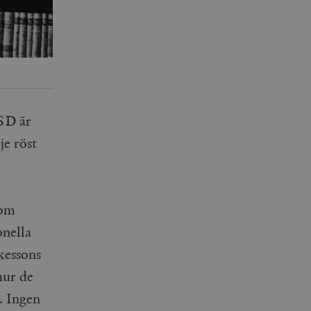
 SD är
je röst
som
onella
kessons
hur de
. Ingen