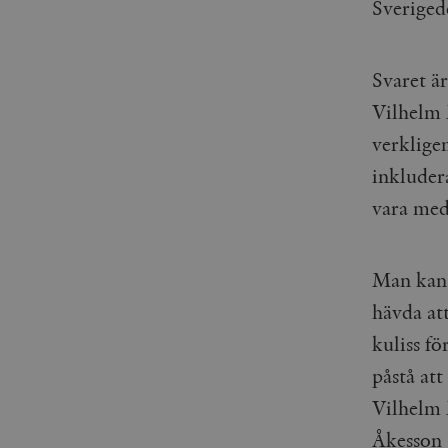
Sveriged
_gid
mailchimp_landing_site
__cf_bm
_gat_UA-19195086-1
Svaret ä
Vilhelm 
_fbp
verklige
_ga_YBG49SLCTY
inkluder
vuid
_hjSessionUser_675006
vara med
_hjIncludedInSessionSa
_hjSession_675006
Man kan 
hävda at
kuliss f
påstå att
Vilhelm 
Åkesson 