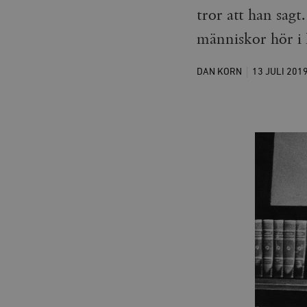
tror att han sag
människor hör i 
DAN KORN
13 JULI
201