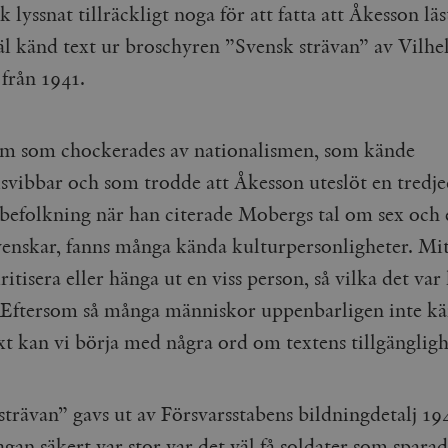
 lyssnat tillräckligt noga för att fatta att Åkesson läs
äl känd text ur broschyren ”Svensk strävan” av Vilh
från 1941.
m som chockerades av nationalismen, som kände
lsvibbar och som trodde att Åkesson uteslöt en tredje
 befolkning när han citerade Mobergs tal om sex och 
venskar, fanns många kända kulturpersonligheter. Mitt
kritisera eller hänga ut en viss person, så vilka det va
. Eftersom så många människor uppenbarligen inte kän
xt kan vi börja med några ord om textens tillgängligh
strävan” gavs ut av Försvarsstabens bildningdetalj 19
an säkert var stor var det väl få soldater som sparad