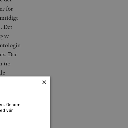
ns för
amtidigt
e
. Det
tgav
antologin
ts. Där
n tio
lle
×
la och
larna.
sen. Genom
med vår