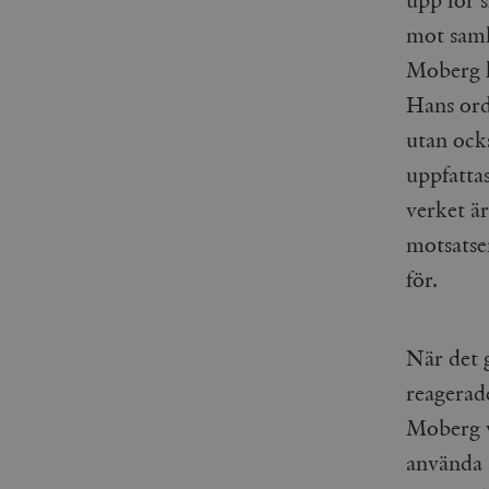
woocommerce_items_in_
mot saml
Moberg ku
wp_woocommerce_sessio
{32}
Hans ord 
__cf_bm
utan ock
uppfattas
_hjAbsoluteSessionInPr
verket är
__cf_bm
motsatse
för.
När det 
Namn
Namn
reagerad
_ga
YSC
Moberg v
VISITOR_INFO1_LIVE
använda 