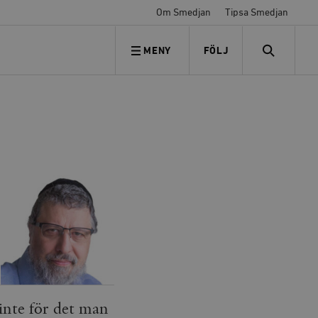
Om Smedjan
Tipsa Smedjan
MENY
FÖLJ
FÖLJ OSS
SEARCH
 inte för det man