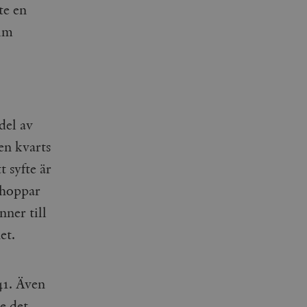
te en
elm
del av
en kvarts
 syfte är
r hoppar
ner till
et.
41. Även
e det