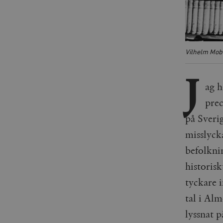
Vilhelm Mobe
J
ag h
prec
på Sveri
misslyck
befolkni
historisk
tyckare 
tal i Alm
lyssnat p