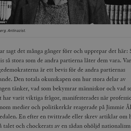
rg. Antinazist.
ar sagt det många gånger förr och upprepar det här:
is så stora som de andra partierna låter dem vara. Var
gedemokraterna är ett bevis för de andra partiernas
ande. Den totala okunskapen om hur stora delar av
ngen tänker, vad som bekymrar människor och vad 
t har varit viktiga frågor, manifesterades när professi
inom medier och politikerkår reagerade på Jimmie Å
edalen. En efter en twittrade eller skrev artiklar om 
å talet och chockerats av en sådan ohöljd nationalism