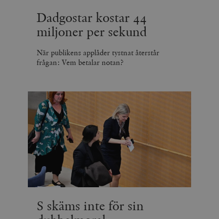
Dadgostar kostar 44
miljoner per sekund
När publikens applåder tystnat återstår
frågan: Vem betalar notan?
S skäms inte för sin