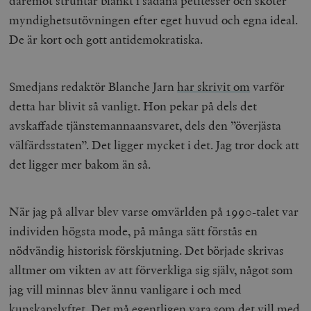
däremot struntar blankt i sådana petitesser och sköter
myndighetsutövningen efter eget huvud och egna ideal.
De är kort och gott antidemokratiska.
Smedjans redaktör Blanche Jarn
har skrivit om
varför
detta har blivit så vanligt. Hon pekar på dels det
avskaffade tjänstemannaansvaret, dels den ”överjästa
välfärdsstaten”. Det ligger mycket i det. Jag tror dock att
det ligger mer bakom än så.
När jag på allvar blev varse omvärlden på 1990-talet var
individen högsta mode, på många sätt förstås en
nödvändig historisk förskjutning. Det började skrivas
alltmer om vikten av att förverkliga sig själv, något som
jag vill minnas blev ännu vanligare i och med
kunskapslyftet. Det må egentligen vara som det vill med