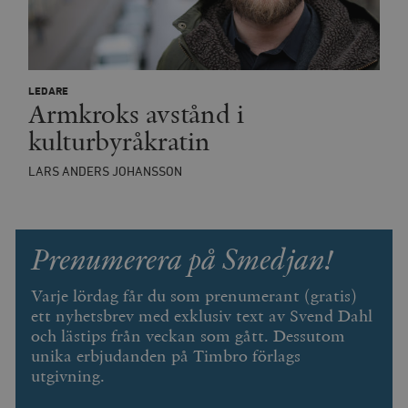
__cf_bm
Cloudflare
Inc.
m
LEDARE
.vimeo.com
Armkroks avstånd i
kulturbyråkratin
LARS ANDERS JOHANSSON
Prenumerera på Smedjan!
Varje lördag får du som prenumerant (gratis)
ett nyhetsbrev med exklusiv text av Svend Dahl
Leverantör
och lästips från veckan som gått. Dessutom
Namn
Utgång
B
/ Domän
unika erbjudanden på Timbro förlags
Leverantör /
Namn
Utgång
Beskrivning
utgivning.
_ga
Google LLC
1 år 1
D
Domän
.timbro.se
månad
a
U
YSC
Google LLC
Session
Denna cookie 