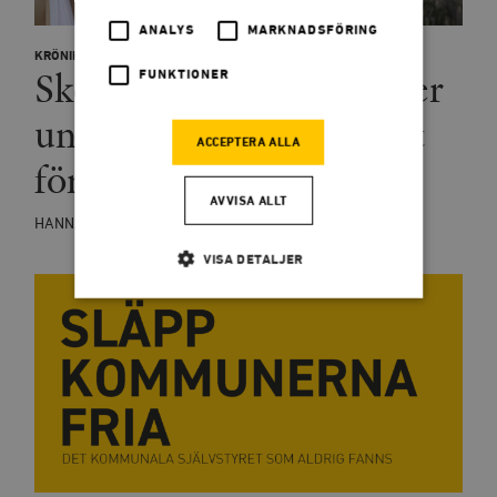
ANALYS
MARKNADSFÖRING
KRÖNIKOR
Skogstokiga myndigheter
FUNKTIONER
undergräver förtroendet
ACCEPTERA ALLA
för staten
AVVISA ALLT
HANNA WAGENIUS
VISA DETALJER
Strikt nödvändigt
Analys
Marknadsföring
Funktioner
Strikt nödvändiga kakor tillåter
kärnwebbplatsfunktioner som användarinloggning
och kontohantering. Webbplatsen kan inte användas
ordentligt utan strikt nödvändiga cookies.