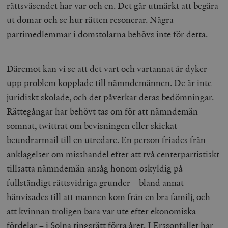
rättsväsendet har var och en. Det går utmärkt att begära
ut domar och se hur rätten resonerar. Några
partimedlemmar i domstolarna behövs inte för detta.
Däremot kan vi se att det vart och vartannat år dyker
upp problem kopplade till nämndemännen. De är inte
juridiskt skolade, och det påverkar deras bedömningar.
Rättegångar har behövt tas om för att nämndemän
somnat, twittrat om bevisningen eller skickat
beundrarmail till en utredare. En person friades från
anklagelser om misshandel efter att två centerpartistiskt
tillsatta nämndemän ansåg honom oskyldig på
fullständigt rättsvidriga grunder – bland annat
hänvisades till att mannen kom från en bra familj, och
att kvinnan troligen bara var ute efter ekonomiska
fördelar – i Solna tingsrätt förra året. I Erssonfallet har