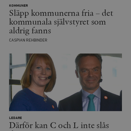
Leverantör
Namn
U
KOMMUNER
/ Domän
Släpp kommunerna fria – det
woocommerce_cart_hash
Automattic
S
kommunala självstyret som
Inc.
timbro.se
aldrig fanns
CASPIAN REHBINDER
_hjFirstSeen
Hotjar Ltd
.timbro.se
m
woocommerce_items_in_cart
Automattic
S
Inc.
timbro.se
LEDARE
Därför kan C och L inte slås
wp_woocommerce_session_[abcdef0123456789]
timbro.se
2