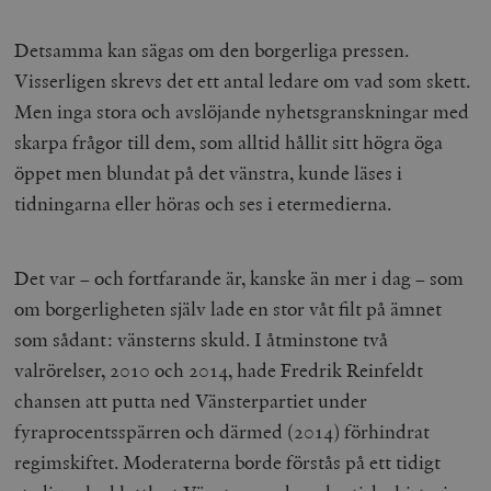
Detsamma kan sägas om den borgerliga pressen.
Visserligen skrevs det ett antal ledare om vad som skett.
Men inga stora och avslöjande nyhetsgranskningar med
skarpa frågor till dem, som alltid hållit sitt högra öga
öppet men blundat på det vänstra, kunde läses i
tidningarna eller höras och ses i etermedierna.
Det var – och fortfarande är, kanske än mer i dag – som
om borgerligheten själv lade en stor våt filt på ämnet
som sådant: vänsterns skuld. I åtminstone två
valrörelser, 2010 och 2014, hade Fredrik Reinfeldt
chansen att putta ned Vänsterpartiet under
fyraprocentsspärren och därmed (2014) förhindrat
regimskiftet. Moderaterna borde förstås på ett tidigt