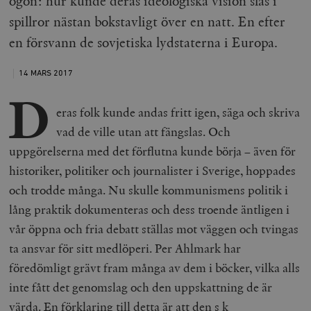
ögon: hur kunde deras ideologiska vision slås i
spillror nästan bokstavligt över en natt. En efter
en försvann de sovjetiska lydstaterna i Europa.
14 MARS
2017
D
eras folk kunde andas fritt igen, säga och skriva
vad de ville utan att fängslas. Och
uppgörelserna med det förflutna kunde börja – även för
historiker, politiker och journalister i Sverige, hoppades
och trodde många. Nu skulle kommunismens politik i
lång praktik dokumenteras och dess troende äntligen i
vår öppna och fria debatt ställas mot väggen och tvingas
ta ansvar för sitt medlöperi. Per Ahlmark har
föredömligt grävt fram många av dem i böcker, vilka alls
inte fått det genomslag och den uppskattning de är
värda. En förklaring till detta är att den s k