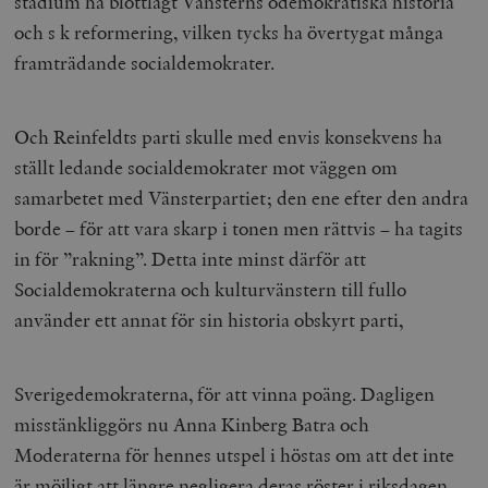
stadium ha blottlagt Vänsterns odemokratiska historia
och s k reformering, vilken tycks ha övertygat många
framträdande socialdemokrater.
Och Reinfeldts parti skulle med envis konsekvens ha
ställt ledande socialdemokrater mot väggen om
samarbetet med Vänsterpartiet; den ene efter den andra
borde – för att vara skarp i tonen men rättvis – ha tagits
in för ”rakning”. Detta inte minst därför att
Socialdemokraterna och kulturvänstern till fullo
använder ett annat för sin historia obskyrt parti,
Sverigedemokraterna, för att vinna poäng. Dagligen
misstänkliggörs nu Anna Kinberg Batra och
Moderaterna för hennes utspel i höstas om att det inte
är möjligt att längre negligera deras röster i riksdagen,