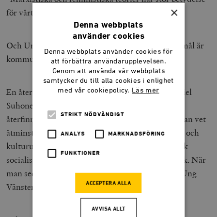
×
för vårt förbund . . .”
Denna webbplats
använder cookies
Och Ung Vänster konkluderar att socialismens ”mål är
Denna webbplats använder cookies för
kommunismen”.
att förbättra användarupplevelsen.
Genom att använda vår webbplats
samtycker du till alla cookies i enlighet
En återkommande S-debattör och ideolog är Daniel
med vår cookiepolicy.
Läs mer
Suhonen, chef för tankesmedjan Katalys. Att han
STRIKT NÖDVÄNDIGT
återfinns långt till vänster på den ideologiska skalan vet
åtminstone de flesta ledande politiker, publicister och
ANALYS
MARKNADSFÖRING
kulturutövare. Han beskriver sig som demokratisk
FUNKTIONER
socialist, hur nu socialismen kan vara demokratisk. När
man sedan jämför hans ekonomiska teorier med Ung
ACCEPTERA ALLA
Vänsters är likheten i det närmaste total.
AVVISA ALLT