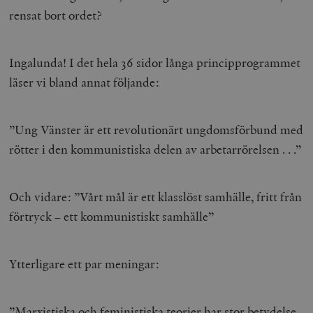
rensat bort ordet?
Ingalunda! I det hela 36 sidor långa principprogrammet
läser vi bland annat följande:
”Ung Vänster är ett revolutionärt ungdomsförbund med
rötter i den kommunistiska delen av arbetarrörelsen . . .”
Och vidare: ”Vårt mål är ett klasslöst samhälle, fritt från
förtryck – ett kommunistiskt samhälle”
Ytterligare ett par meningar:
”Marxistiska och feministiska teorier har stor betydelse