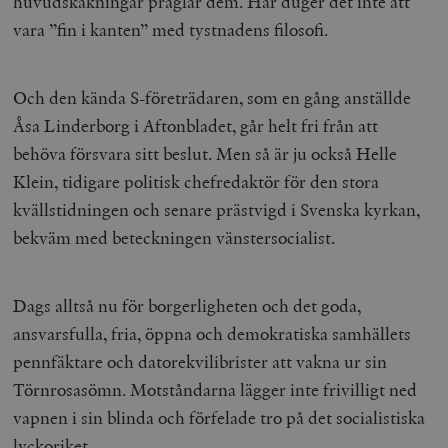
huvudskakningar präglar dem. Här duger det inte att
vara ”fin i kanten” med tystnadens filosofi.
Och den kända S-företrädaren, som en gång anställde
Åsa Linderborg i Aftonbladet, går helt fri från att
woocommerce_items_in_cart
Automattic
S
behöva försvara sitt beslut. Men så är ju också Helle
Inc.
timbro.se
Klein, tidigare politisk chefredaktör för den stora
kvällstidningen och senare prästvigd i Svenska kyrkan,
bekväm med beteckningen vänstersocialist.
wp_woocommerce_session_[abcdef0123456789]
timbro.se
2
{32}
__cf_bm
Cloudflare
Dags alltså nu för borgerligheten och det goda,
Inc.
m
.myfonts.net
ansvarsfulla, fria, öppna och demokratiska samhällets
pennfäktare och datorekvilibrister att vakna ur sin
Törnrosasömn. Motståndarna lägger inte frivilligt ned
vapnen i sin blinda och förfelade tro på det socialistiska
lyckoriket.