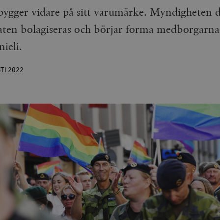
ygger vidare på sitt varumärke. Myndigheten d
aten bolagiseras och börjar forma medborgarnas b
ieli.
STI
2022