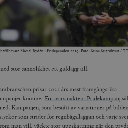
rbefälhavare Micael Bydén i Prideparaden 2019. Foto: Stina Stjernkvist / T
med stor sannolikhet ett guldägg till.
ambranschen prisar 2022 års mest framgångsrika
ampanjer kommer
Försvarsmaktens Pridekampanj
sä
 med. Kampanjen, som bestått av variationer på bilde
styrkor som strider för regnbågsflaggan och varje sve
a som man vill, väckte stor uppskattning när den pryd