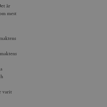
et är
som mest
smaktens
rsmaktens
ma
ch
r varit