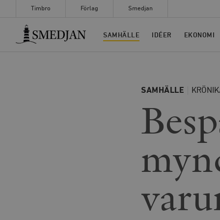
Timbro
Förlag
Smedjan
Timbro
SAMHÄLLE
IDÉER
EKONOMI
SAMHÄLLE
KRÖNIK
Besp
mynd
varu