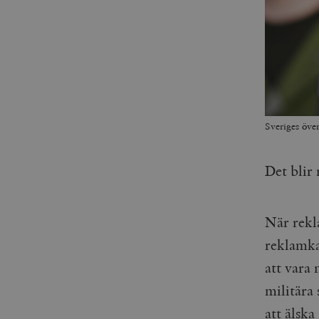
Sveriges öve
Det blir 
När rekl
reklamk
att vara
militära 
att älsk