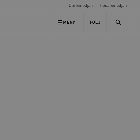
Om Smedjan
Tipsa Smedjan
MENY
FÖLJ
FÖLJ OSS
SEARCH