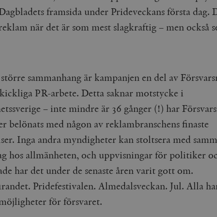
Dagbladets framsida under Prideveckans första dag. D
 reklam när det är som mest slagkraftig – men också 
tt större sammanhang är kampanjen en del av Försvar
kickliga PR-arbete. Detta saknar motstycke i
tssverige – inte mindre är 36 gånger (!) har Försva
r belönats med någon av reklambranschens finaste
ser. Inga andra myndigheter kan stoltsera med sam
g hos allmänheten, och uppvisningar för politiker o
ade har det under de senaste åren varit gott om.
randet. Pridefestivalen. Almedalsveckan. Jul. Alla ha
öjligheter för försvaret.