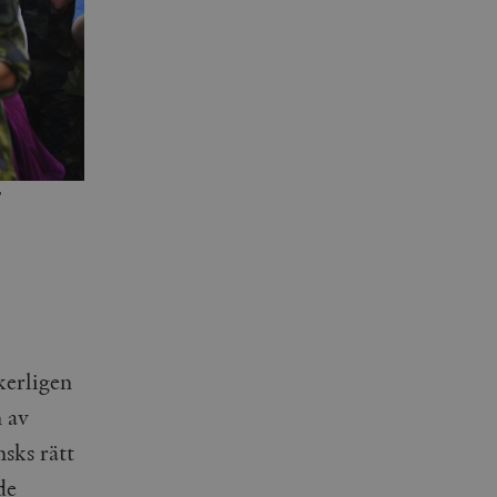
T
kerligen
n av
nsks rätt
de