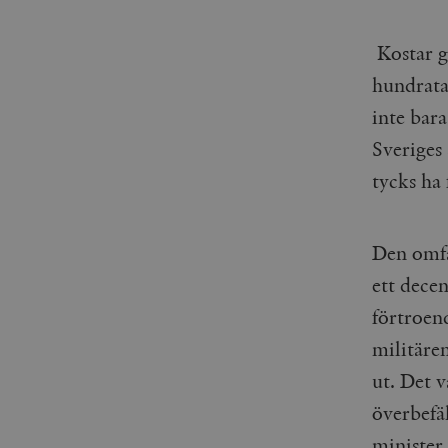
_gid
mailchimp_landing_site
Kostar g
__cf_bm
_gat_UA-19195086-1
hundrata
inte bara
_fbp
Sveriges
_ga_YBG49SLCTY
vuid
tycks ha f
_hjSessionUser_675006
_hjIncludedInSessionSa
Den omfa
_hjSession_675006
ett dece
förtroend
militäre
ut. Det 
överbefä
minister