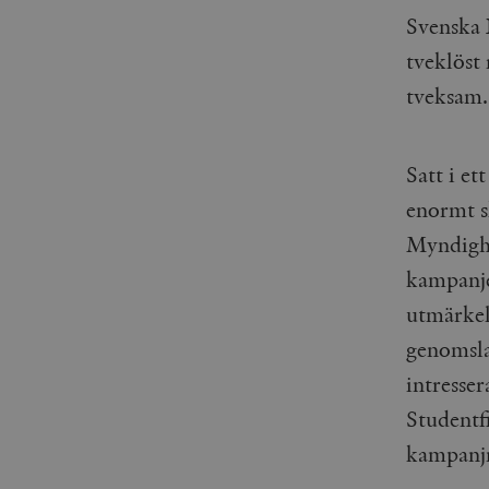
Svenska 
tveklöst
tveksam.
Satt i e
enormt s
Myndighe
kampanje
utmärkel
genomsla
intresser
Studentfi
kampanjm