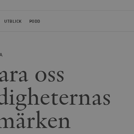
UTBLICK
PODD
A
ara oss
igheternas
märken