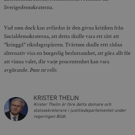
Sverigedemokraterna.
Vad som dock kan avfärdas är den givna kritiken från
Socialdemokraterna, att detta skulle vara ett sätt att
”kringgå” riksdagsspärren. Tvärtom skulle ettt sådan
__cf_bm
Cloudflare
alternativ visa en borgerlig beslutsamhet, att göra allt för
Inc.
m
.vimeo.com
att vinna valet, där varje procentenhet kan vara
avgörande.
Posse est velle.
KRISTER THELIN
Krister Thelin är före detta domare och
statssekreterare i justitiedepartementet under
regeringen Bildt.