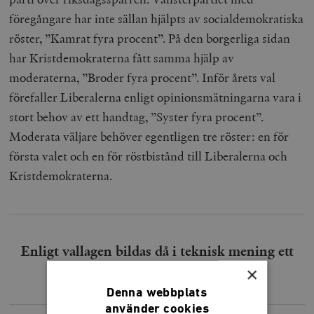
föregångare har inte sällan hjälpts av socialdemokratiska
röster, ”Kamrat fyra procent”. På den borgerliga sidan
har Kristdemokraterna fått samma hjälp av
moderaterna, ”Broder fyra procent”. Inför årets val
förefaller Liberalerna enligt opinionsmätningarna vara i
stort behov av ett handtag, ”Syster fyra procent”.
Moderata väljare behöver egentligen tre röster: en för
första valet och en för röstbistånd till Liberalerna och
Kristdemokraterna.
Enligt vallagen bildas då i teknisk mening ett
nytt parti.
×
Denna webbplats
använder cookies