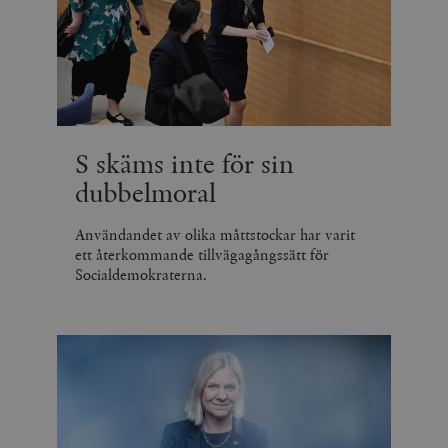
S skäms inte för sin
dubbelmoral
Användandet av olika måttstockar har varit
ett återkommande tillvägagångssätt för
Socialdemokraterna.