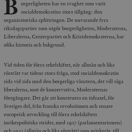
B
orgerligheten har en svaghet som varit
socialdemokratins stora tillgång: den
organisatoriska splittringen. De nuvarande fyra
riksdagspartier som utgör borgerligheten, Moderaterna,
Liberalerna, Centerpartiet och Kristdemokraterna, har
olika historia och bakgrund.
Vid tiden för förra sekelskiftet, när allmän och lika
rösträtt var tidens stora fråga, stod socialdemokratin
sida vid sida med den borgerliga vänstern, det vill säga
liberalerna, mot de konservativa, Moderaternas
föregångare. Det går att konstruera en tidsaxel, för
Sveriges del, från franska revolutionen och senare
europeisk utveckling till förra sekelskiftets
inrikespolitiska strider, med 1917 (parlamentarismen)
och 1921 (allmän och lika rösträtt) som märkesår, till