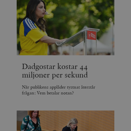
Dadgostar kostar 44
miljoner per sekund
När publikens applåder tystnat återstår
frågan: Vem betalar notan?