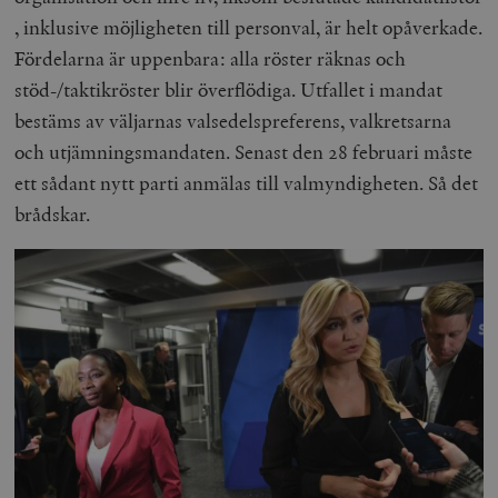
, inklusive möjligheten till personval, är helt opåverkade.
Strikt nödvändigt
Analys
Fördelarna är uppenbara: alla röster räknas och
Marknadsföring
Funktioner
stöd-/taktikröster blir överflödiga. Utfallet i mandat
Strikt nödvändiga kakor tillåter
bestäms av väljarnas valsedelspreferens, valkretsarna
kärnwebbplatsfunktioner som användarinloggning
och kontohantering. Webbplatsen kan inte användas
och utjämningsmandaten. Senast den 28 februari måste
ordentligt utan strikt nödvändiga cookies.
ett sådant nytt parti anmälas till valmyndigheten. Så det
Leverantör
Namn
U
brådskar.
/ Domän
woocommerce_cart_hash
Automattic
S
Inc.
timbro.se
_hjFirstSeen
Hotjar Ltd
.timbro.se
m