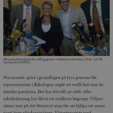
Alliansen formaliserades aldrig genom valteknisk samverkan. Foto: Leif R
Jansson/SCANPIX
Nuvarande spärr i grundlagen på fyra procent för
representation i Riksdagen utgör ett reellt hot mot de
mindre partierna. Det har lett till att stöd- eller
taktikröstning har blivit ett etablerat begrepp. Väljare
röstar inte på sitt förstaval utan för att hjälpa ett annat
parti över riksdagsspärren. Vänsterpartiet med