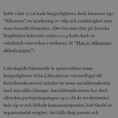
Inför valet 2006 hade borgerligheten dock formerat sig i
”Alliansen”, en markering av vilja och samhörighet men
utan formella förtecken. (Det frö som såtts på Svenska
Dagbladets ledarsida redan 2004 hade dock en
valteknisk samverkan i tankarna. Se ”
Han är Alliansens
okända pappa
”).
I ideologiskt hänseende är spännvidden inom
borgerligheten (från Liberalernas vänsterflygel till
Kristdemokraterna) mindre än inom socialdemokratin
med sina olika falanger. Socialdemokraterna har dock
alltsedan partisprängningen 1917, då de revolutionära
bröt sig ut och bildade kommunistpartiet, haft fördel av
organisatorisk enighet. Att hålla ihop partiet och