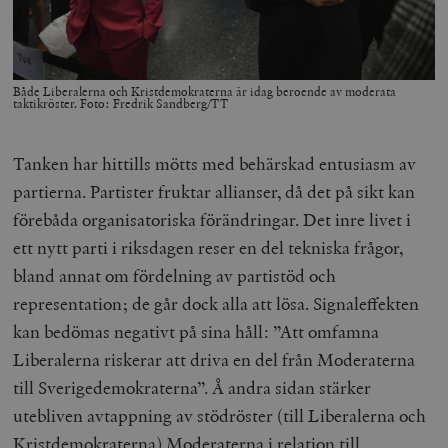
woocommerce_items_in_cart
Automattic
S
Inc.
Både Liberalerna och Kristdemokraterna är idag beroende av moderata
timbro.se
taktikröster. Foto: Fredrik Sandberg/TT
Tanken har hittills mötts med behärskad entusiasm av
wp_woocommerce_session_[abcdef0123456789]
timbro.se
2
{32}
partierna. Partister fruktar allianser, då det på sikt kan
__cf_bm
Cloudflare
förebåda organisatoriska förändringar. Det inre livet i
Inc.
m
.myfonts.net
ett nytt parti i riksdagen reser en del tekniska frågor,
bland annat om fördelning av partistöd och
representation; de går dock alla att lösa. Signaleffekten
kan bedömas negativt på sina håll: ”Att omfamna
Liberalerna riskerar att driva en del från Moderaterna
till Sverigedemokraterna”. Å andra sidan stärker
utebliven avtappning av stödröster (till Liberalerna och
_hjAbsoluteSessionInProgress
Hotjar Ltd
.timbro.se
m
Kristdemokraterna) Moderaterna i relation till