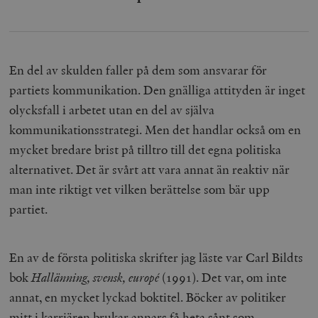
En del av skulden faller på dem som ansvarar för
partiets kommunikation. Den gnälliga attityden är inget
olycksfall i arbetet utan en del av själva
kommunikationsstrategi. Men det handlar också om en
mycket bredare brist på tilltro till det egna politiska
alternativet. Det är svårt att vara annat än reaktiv när
man inte riktigt vet vilken berättelse som bär upp
partiet.
En av de första politiska skrifter jag läste var Carl Bildts
bok
Hallänning, svensk, europé
(1991). Det var, om inte
annat, en mycket lyckad boktitel. Böcker av politiker
mitt i karriären brukar annars få heta sånt som