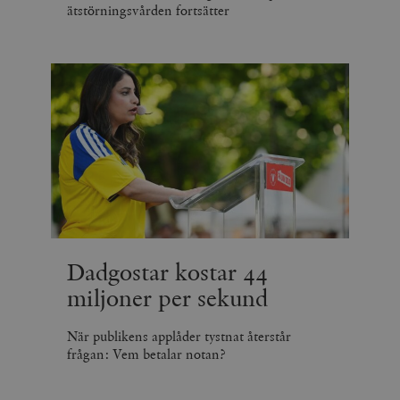
ätstörningsvården fortsätter
Dadgostar kostar 44
miljoner per sekund
När publikens applåder tystnat återstår
frågan: Vem betalar notan?