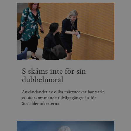
S skäms inte för sin
dubbelmoral
Användandet av olika måttstockar har varit
ett återkommande tillvägagångssätt för
Socialdemokraterna.