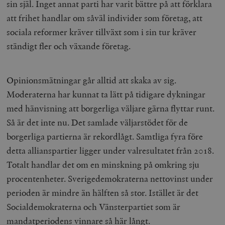
sin själ. Inget annat parti har varit bättre på att förklara
/ Domän
att frihet handlar om såväl individer som företag, att
woocommerce_cart_hash
Automattic
S
Inc.
sociala reformer kräver tillväxt som i sin tur kräver
timbro.se
ständigt fler och växande företag.
_hjFirstSeen
Hotjar Ltd
.timbro.se
m
Opinionsmätningar går alltid att skaka av sig.
Moderaterna har kunnat ta lätt på tidigare dykningar
med hänvisning att borgerliga väljare gärna flyttar runt.
Så är det inte nu. Det samlade väljarstödet för de
borgerliga partierna är rekordlågt. Samtliga fyra före
detta allianspartier ligger under valresultatet från 2018.
Totalt handlar det om en minskning på omkring sju
woocommerce_items_in_cart
Automattic
S
Inc.
procentenheter. Sverigedemokraterna nettovinst under
timbro.se
perioden är mindre än hälften så stor. Istället är det
Socialdemokraterna och Vänsterpartiet som är
wp_woocommerce_session_[abcdef0123456789]
timbro.se
2
mandatperiodens vinnare så här långt.
{32}