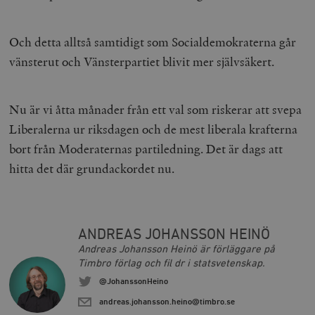
__cf_bm
Cloudflare
Inc.
m
.myfonts.net
Och detta alltså samtidigt som Socialdemokraterna går
vänsterut och Vänsterpartiet blivit mer självsäkert.
Nu är vi åtta månader från ett val som riskerar att svepa
Liberalerna ur riksdagen och de mest liberala krafterna
bort från Moderaternas partiledning. Det är dags att
hitta det där grundackordet nu.
_hjAbsoluteSessionInProgress
Hotjar Ltd
.timbro.se
m
ANDREAS JOHANSSON HEINÖ
Andreas Johansson Heinö är förläggare på
Timbro förlag och fil dr i statsvetenskap.
@JohanssonHeino
andreas.johansson.heino@timbro.se
__cf_bm
Cloudflare
Inc.
m