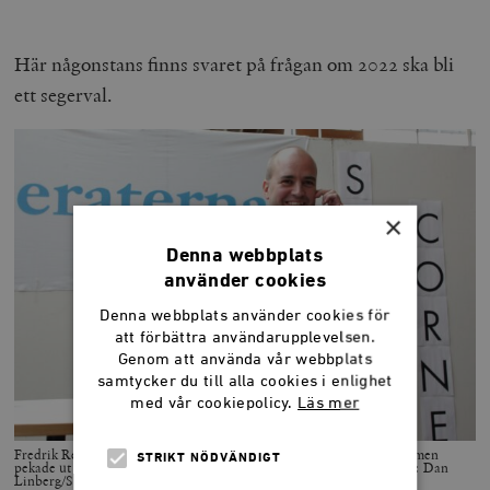
Här någonstans finns svaret på frågan om 2022 ska bli
ett segerval.
×
Denna webbplats
använder cookies
Denna webbplats använder cookies för
att förbättra användarupplevelsen.
Genom att använda vår webbplats
samtycker du till alla cookies i enlighet
med vår cookiepolicy.
Läs mer
Fredrik Reinfeldts reformer av bidragssystemen var kontroversiella, men
STRIKT NÖDVÄNDIGT
pekade ut en tydlig färdriktning som vann valen 2006 och 2010. Foto: Dan
Linberg/SCANPIX