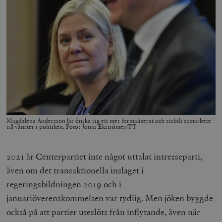
woocommerce_items_in_cart
Automattic
S
Inc.
timbro.se
wp_woocommerce_session_[abcdef0123456789]
timbro.se
2
{32}
Magdalena Andersson lär önska sig ett mer formaliserat och stabilt samarbete
__cf_bm
Cloudflare
till vänster i politiken. Foto: Jonas Ekströmer/TT
Inc.
m
.myfonts.net
2021 är Centerpartiet inte något uttalat intresseparti,
även om det transaktionella inslaget i
regeringsbildningen 2019 och i
januariöverenskommelsen var tydlig. Men jöken byggde
också på att partier uteslöts från inflytande, även när