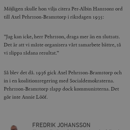
_gat_UA-19195086-1
.timbro.se
54
D
Inc.
minuter
för att skilja
sekunder
c
.podbean.com
människor oc
Möjligen skulle hon vilja citera Per-Albin Hanssons ord
G
Detta är förd
m
för webbplat
till Axel Pehrsson-Bramstorp i riksdagen 1935:
i
att göra gilti
i
rapporter o
e
användningen
si
deras webbpl
_
”Jag kan icke, herr Pehrsson, draga mer än en slutsats.
a
_fbp
Meta
3
Används av F
s
Det är att vi måste organisera vårt samarbete bättre, så
Platform Inc.
månader
för att lever
p
.timbro.se
serie
t
vi slippa sådana resultat.”
reklamproduk
såsom realti
_ga_YBG49SLCTY
.timbro.se
1 år 1
D
från
månad
G
tredjepartsa
b
Så blev det då. 1936 gick Axel Pehrsson-Bramstorp och
vuid
Vimeo.com
1 år 1
Dessa kakor 
_hjSessionUser_675006
.timbro.se
1 år
Inc.
månad
av Vimeo-
in i en koalitionsregering med Socialdemokraterna.
.vimeo.com
videospelare
_hjIncludedInSessionSample_675006
.timbro.se
2
webbplatser.
minuter
Pehrsson-Bramstorp slapp dock kommunisterna. Det
gör inte Annie Lööf.
_hjSession_675006
.timbro.se
30
minuter
FREDRIK JOHANSSON