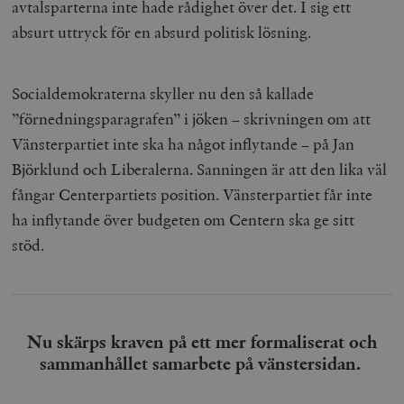
avtalsparterna inte hade rådighet över det. I sig ett
_hjAbsoluteSessionInProgress
Hotjar Ltd
.timbro.se
m
absurt uttryck för en absurd politisk lösning.
Socialdemokraterna skyller nu den så kallade
”förnedningsparagrafen” i jöken – skrivningen om att
Vänsterpartiet inte ska ha något inflytande – på Jan
Björklund och Liberalerna. Sanningen är att den lika väl
fångar Centerpartiets position. Vänsterpartiet får inte
__cf_bm
Cloudflare
Inc.
m
ha inflytande över budgeten om Centern ska ge sitt
.vimeo.com
stöd.
Nu skärps kraven på ett mer formaliserat och
sammanhållet samarbete på vänstersidan.