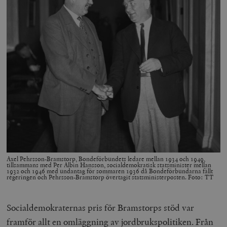
Axel Pehrsson-Bramstorp, Bondeförbundets ledare mellan 1934 och 1949,
tillsammans med Per Albin Hansson, socialdemokratisk statsminister mellan
1932 och 1946 med undantag för sommaren 1936 då Bondeförbundarna fällt
regeringen och Pehrsson-Bramstorp övertagit statsministerposten. Foto: TT
Socialdemokraternas pris för Bramstorps stöd var
framför allt en omläggning av jordbrukspolitiken. Från