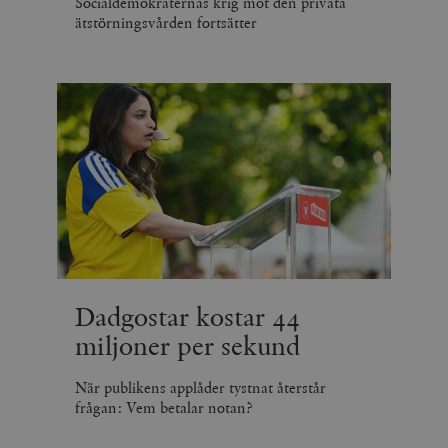
Socialdemokraternas krig mot den privata
ätstörningsvården fortsätter
Dadgostar kostar 44
miljoner per sekund
När publikens applåder tystnat återstår
frågan: Vem betalar notan?