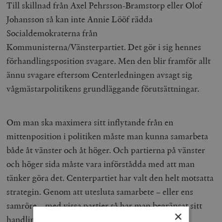
Till skillnad från Axel Pehrsson-Bramstorp eller Olof
Johansson så kan inte Annie Lööf rädda
Socialdemokraterna från
Kommunisterna/Vänsterpartiet. Det gör i sig hennes
förhandlingsposition svagare. Men den blir framför allt
ännu svagare eftersom Centerledningen avsagt sig
vågmästarpolitikens grundläggande förutsättningar.
Om man ska maximera sitt inflytande från en
mittenposition i politiken måste man kunna samarbeta
både åt vänster och åt höger. Och partierna på vänster
och höger sida måste vara införstådda med att man
tänker göra det. Centerpartiet har valt den helt motsatta
strategin. Genom att utesluta samarbete – eller ens
samröre – med vissa partier så har man begränsat sitt
×
handlingsutrymme till den punkt där