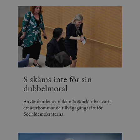
S skäms inte för sin
dubbelmoral
Användandet av olika måttstockar har varit
ett återkommande tillvägagångssätt för
Socialdemokraterna.