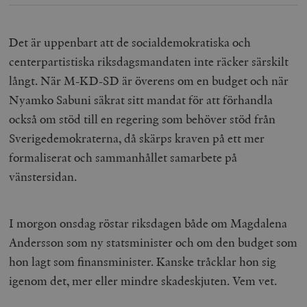
Leverantör
Det är uppenbart att de socialdemokratiska och
Namn
Utgång
B
/ Domän
centerpartistiska riksdagsmandaten inte räcker särskilt
Leverantör /
Namn
Utgång
Beskrivning
_ga
Google LLC
1 år 1
D
Domän
långt. När M-KD-SD är överens om en budget och när
.timbro.se
månad
a
U
YSC
Google LLC
Session
Denna cookie 
Nyamko Sabuni säkrat sitt mandat för att förhandla
e
.youtube.com
av YouTube fö
G
spåra visning
också om stöd till en regering som behöver stöd från
a
inbäddade vi
a
Sverigedemokraterna, då skärps kraven på ett mer
u
VISITOR_INFO1_LIVE
Google LLC
6
Denna cookie 
t
.youtube.com
månader
av Youtube fö
formaliserat och sammanhållet samarbete på
g
hålla reda på
k
användarinst
vänstersidan.
i
för Youtube-v
w
inbäddade i
a
webbplatser;
s
också avgör
f
webbplatsbe
I morgon onsdag röstar riksdagen både om Magdalena
w
använder den
eller gamla 
Andersson som ny statsminister och om den budget som
_gid
Google LLC
1 dag
D
av Youtube-
.timbro.se
G
gränssnittet.
hon lagt som finansminister. Kanske tråcklar hon sig
o
v
mailchimp_landing_site
Mailchimp
28 dagar
igenom det, mer eller mindre skadeskjuten. Vem vet.
o
timbro.se
o
__cf_bm
Cloudflare
30
Denna cookie