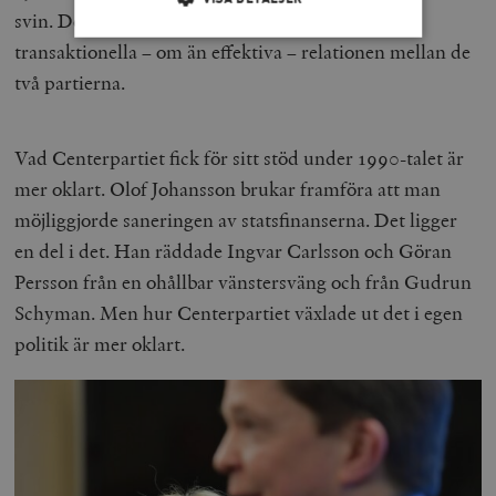
svin. Denna ”grispremie” blev en symbol för den
transaktionella – om än effektiva – relationen mellan de
två partierna.
Strikt nödvändigt
Analys
Marknadsföring
Funktioner
Vad Centerpartiet fick för sitt stöd under 1990-talet är
Strikt nödvändiga kakor tillåter
kärnwebbplatsfunktioner som användarinloggning
mer oklart. Olof Johansson brukar framföra att man
och kontohantering. Webbplatsen kan inte användas
ordentligt utan strikt nödvändiga cookies.
möjliggjorde saneringen av statsfinanserna. Det ligger
Leverantör
en del i det. Han räddade Ingvar Carlsson och Göran
Namn
U
/ Domän
Persson från en ohållbar vänstersväng och från Gudrun
woocommerce_cart_hash
Automattic
S
Inc.
Schyman. Men hur Centerpartiet växlade ut det i egen
timbro.se
politik är mer oklart.
_hjFirstSeen
Hotjar Ltd
.timbro.se
m