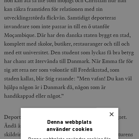
hon kan äta så lite som möjligt och Christian hur han
kan säkra framtiden för relationen med sin
utvecklingsstörda flickvän. Samtidigt deporteras
invandrare som inte passar in till en ö utanför
Moçambique. Där har den danska staten byggt en stad,
komplett med skolor, butiker, restauranger och till och
med ett universitet. Den student som lyckas få bra betyg
har chans att återvända till Danmark. När Emma får för
sig att resa ner som volontär till Fredriksstad, som
staden kallas, blir Stig rasande: ”Men vafan! Du kan väl
hjälpa någon är i Danmark då, någon som är
handikappad eller något.”
×
Deportera invandrare till Moçambique låter avlägset.
Denna webbplats
Ändå är Colling Nielsens roman skrämmande i
använder cookies
skildringen av ett framtida samhälle där mångkulturens