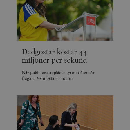
Dadgostar kostar 44
miljoner per sekund
När publikens applåder tystnat återstår
frågan: Vem betalar notan?