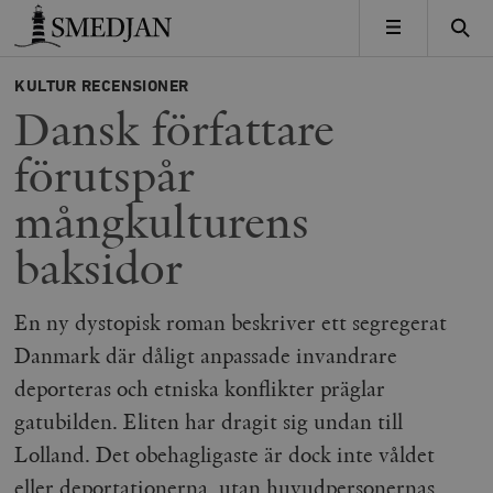
Timbro
MENY
KULTUR
RECENSIONER
Dansk författare
förutspår
mångkulturens
baksidor
En ny dystopisk roman beskriver ett segregerat
Danmark där dåligt anpassade invandrare
deporteras och etniska konflikter präglar
gatubilden. Eliten har dragit sig undan till
Lolland. Det obehagligaste är dock inte våldet
eller deportationerna, utan huvudpersonernas