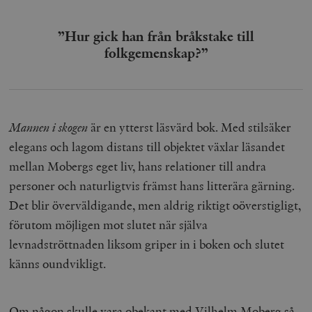
”Hur gick han från bråkstake till
folkgemenskap?”
Mannen i skogen
är en ytterst läsvärd bok. Med stilsäker
elegans och lagom distans till objektet växlar läsandet
mellan Mobergs eget liv, hans relationer till andra
personer och naturligtvis främst hans litterära gärning.
Det blir överväldigande, men aldrig riktigt oöverstigligt,
förutom möjligen mot slutet när själva
levnadströttnaden liksom griper in i boken och slutet
känns oundvikligt.
Om någon skulle vara obekant med Vilhelm Moberg så