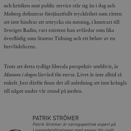
och kritiken mot public service står sig än i dag och
Moberg definierar förtjänstfullt tryckfrihet som rätten
att inte hindras att uttrycka sin mening, i kontrast till
Sveriges Radio, vars existens han avfärdar som lika
överflödig som Statens Tidning och ett behov av en
woocommerce_items_in_cart
Automattic
S
Inc.
brevlådelicens.
timbro.se
Trots att detta tydligt liberala perspektiv uteblivit, är
wp_woocommerce_session_[abcdef0123456789]
timbro.se
2
{32}
Mannen i skogen
läsvärd för envar. Livet är inte alltid så
__cf_bm
Cloudflare
enkelt. Just därför finns det all anledning att inte krångla
Inc.
m
.myfonts.net
till något under vår stund på jorden.
PATRIK STRÖMER
Patrik Strömer är näringspolitisk expert på
Livsmedelsföretagen med ansvar för civilt