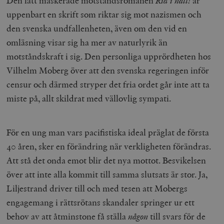
Den lätt maskerade motståndsromanen
Rid i natt!
är
uppenbart en skrift som riktar sig mot nazismen och
den svenska undfallenheten, även om den vid en
omläsning visar sig ha mer av naturlyrik än
motståndskraft i sig. Den personliga upprördheten hos
Vilhelm Moberg över att den svenska regeringen inför
censur och därmed stryper det fria ordet går inte att ta
miste på, allt skildrat med vällovlig sympati.
För en ung man vars pacifistiska ideal präglat de första
40 åren, sker en förändring när verkligheten förändras.
Att stå det onda emot blir det nya mottot. Besvikelsen
över att inte alla kommit till samma slutsats är stor. Ja,
Liljestrand driver till och med tesen att Mobergs
engagemang i rättsrötans skandaler springer ur ett
behov av att åtminstone få ställa
någon
till svars för de