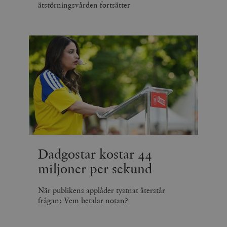
ätstörningsvården fortsätter
Dadgostar kostar 44
miljoner per sekund
När publikens applåder tystnat återstår
frågan: Vem betalar notan?