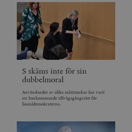
S skäms inte för sin
dubbelmoral
Användandet av olika måttstockar har varit
ett återkommande tillvägagångssätt för
Socialdemokraterna.