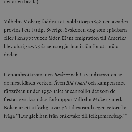
det är en bisak.)
Vilhelm Moberg föddes i ett soldattorp 1898 i en avsides
provins i ett fattigt Sverige. Syskonen dog som spädbarn
eller i knappt vuxen ålder. Hans emigration till Amerika
blev aldrig av. 75 år senare går han i sjön för att möta
döden.
Genombrottsromanen
Raskens
och Utvandrarsviten är
de mest kända verken. Även
Rid i natt!
och kampen mot
rättsrötan under 1950-talet är sannolikt det som de
flesta svenskar i dag förknippar Vilhelm Moberg med.
Boken är ett utförligt svar på Liljestrands egen retoriska
fråga ”Hur gick han från bråkstake till folkgemenskap?”