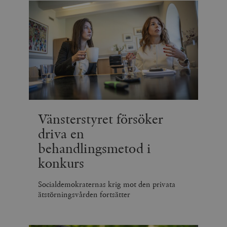
.vimeo.com
videospelare
_hjIncludedInSessionSample_675006
.timbro.se
2
webbplatser.
minuter
_hjSession_675006
.timbro.se
30
minuter
Vänsterstyret försöker
driva en
behandlingsmetod i
konkurs
Socialdemokraternas krig mot den privata
ätstörningsvården fortsätter