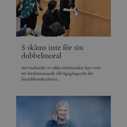
S skäms inte för sin
dubbelmoral
Användandet av olika måttstockar har varit
ett återkommande tillvägagångssätt för
Socialdemokraterna.