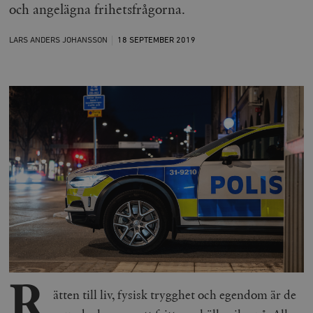
och angelägna frihetsfrågorna.
LARS ANDERS JOHANSSON
18 SEPTEMBER
2019
R
ätten till liv, fysisk trygghet och egendom är de