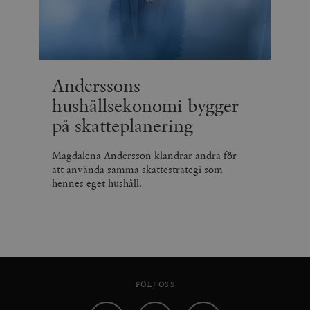
Anderssons
hushållsekonomi bygger
på skatteplanering
Magdalena Andersson klandrar andra för
att använda samma skattestrategi som
hennes eget hushåll.
FÖLJ OSS