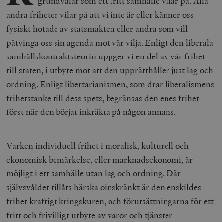
grundvalar som ett fritt samhälle vilar på. Alla
andra friheter vilar på att vi inte är eller känner oss
fysiskt hotade av statsmakten eller andra som vill
påtvinga oss sin agenda mot vår vilja. Enligt den liberala
samhällskontraktsteorin uppger vi en del av vår frihet
till staten, i utbyte mot att den upprätthåller just lag och
ordning. Enligt libertarianismen, som drar liberalismens
frihetstanke till dess spets, begränsas den enes frihet
först när den börjat inkräkta på någon annans.
Varken individuell frihet i moralisk, kulturell och
ekonomisk bemärkelse, eller marknadsekonomi, är
möjligt i ett samhälle utan lag och ordning. Där
självsvåldet tillåts härska oinskränkt är den enskildes
frihet kraftigt kringskuren, och förutsättningarna för ett
fritt och frivilligt utbyte av varor och tjänster