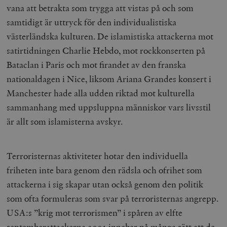
vana att betrakta som trygga att vistas på och som
samtidigt är uttryck för den individualistiska
västerländska kulturen. De islamistiska attackerna mot
satirtidningen Charlie Hebdo, mot rockkonserten på
Bataclan i Paris och mot firandet av den franska
nationaldagen i Nice, liksom Ariana Grandes konsert i
Manchester hade alla udden riktad mot kulturella
sammanhang med uppsluppna människor vars livsstil
är allt som islamisterna avskyr.
Terroristernas aktiviteter hotar den individuella
friheten inte bara genom den rädsla och ofrihet som
attackerna i sig skapar utan också genom den politik
som ofta formuleras som svar på terroristernas angrepp.
USA:s ”krig mot terrorismen” i spåren av elfte
septemberattackerna 2001 innebar på många sätt att de