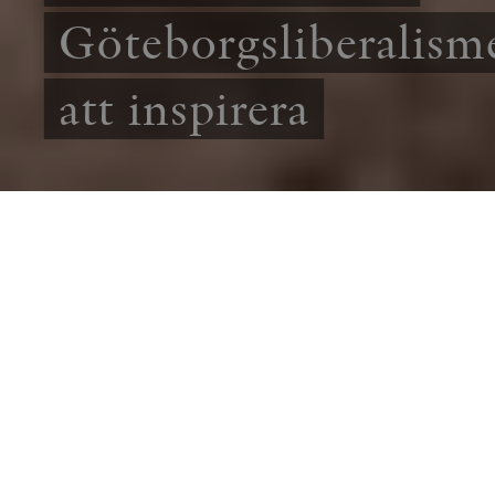
Göteborgsliberalism
att inspirera
IDÉER
ESSÄ
Den fria marknaden sägs ofta stå i motsats till
kulturella värden och en humanistisk
människosyn. Men liberalismens historia i
Sverige visar på något annat. Henrik Dalgard
hittar inspiration för dagens liberaler i 1800-
talets Göteborg.