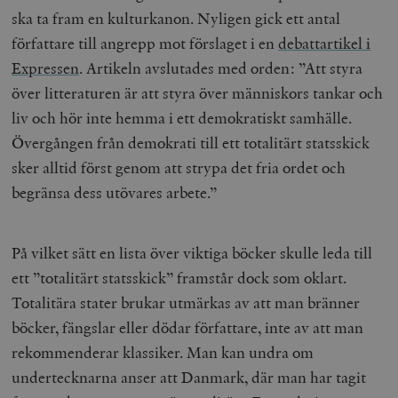
ska ta fram en kulturkanon. Nyligen gick ett antal
författare till angrepp mot förslaget i en
debattartikel i
Expressen
. Artikeln avslutades med orden: ”Att styra
över litteraturen är att styra över människors tankar och
liv och hör inte hemma i ett demokratiskt samhälle.
Övergången från demokrati till ett totalitärt statsskick
sker alltid först genom att strypa det fria ordet och
begränsa dess utövares arbete.”
På vilket sätt en lista över viktiga böcker skulle leda till
ett ”totalitärt statsskick” framstår dock som oklart.
Totalitära stater brukar utmärkas av att man bränner
böcker, fängslar eller dödar författare, inte av att man
rekommenderar klassiker. Man kan undra om
undertecknarna anser att Danmark, där man har tagit