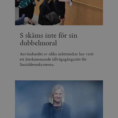
S skäms inte för sin
dubbelmoral
Användandet av olika måttstockar har varit
ett återkommande tillvägagångssätt för
Socialdemokraterna.