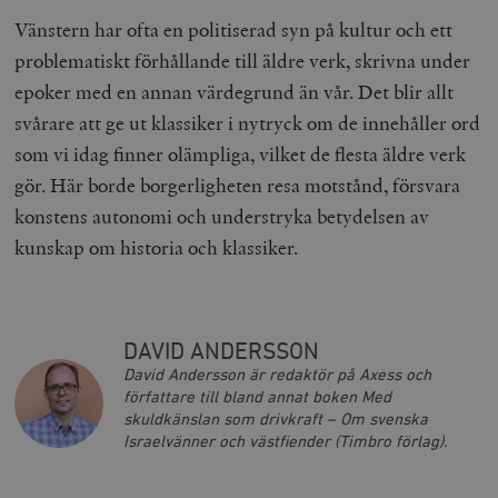
Strikt nödvändigt
Analys
Vänstern har ofta en politiserad syn på kultur och ett
Marknadsföring
Funktioner
problematiskt förhållande till äldre verk, skrivna under
epoker med en annan värdegrund än vår. Det blir allt
Strikt nödvändiga kakor tillåter
kärnwebbplatsfunktioner som användarinloggning
svårare att ge ut klassiker i nytryck om de innehåller ord
och kontohantering. Webbplatsen kan inte användas
ordentligt utan strikt nödvändiga cookies.
som vi idag finner olämpliga, vilket de flesta äldre verk
Leverantör
gör. Här borde borgerligheten resa motstånd, försvara
Namn
U
/ Domän
konstens autonomi och understryka betydelsen av
woocommerce_cart_hash
Automattic
S
Inc.
kunskap om historia och klassiker.
timbro.se
_hjFirstSeen
Hotjar Ltd
DAVID ANDERSSON
.timbro.se
m
David Andersson är redaktör på Axess och
författare till bland annat boken Med
skuldkänslan som drivkraft – Om svenska
Israelvänner och västfiender (Timbro förlag).