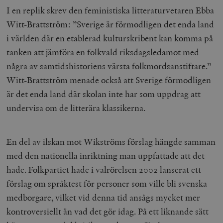
I en replik skrev den feministiska litteraturvetaren Ebba
Witt-Brattström: ”Sverige är förmodligen det enda land
i världen där en etablerad kulturskribent kan komma på
tanken att jämföra en folkvald riksdagsledamot med
några av samtidshistoriens värsta folkmordsanstiftare.”
Witt-Brattström menade också att Sverige förmodligen
är det enda land där skolan inte har som uppdrag att
undervisa om de litterära klassikerna.
En del av ilskan mot Wikströms förslag hängde samman
med den nationella inriktning man uppfattade att det
hade. Folkpartiet hade i valrörelsen 2002 lanserat ett
förslag om språktest för personer som ville bli svenska
medborgare, vilket vid denna tid ansågs mycket mer
kontroversiellt än vad det gör idag. På ett liknande sätt