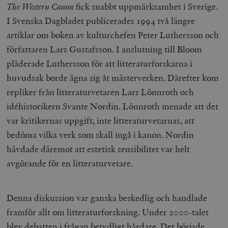
The Western Canon
fick snabbt uppmärksamhet i Sverige.
I Svenska Dagbladet publicerades 1994 två längre
artiklar om boken av kulturchefen Peter Luthersson och
författaren Lars Gustafsson. I anslutning till Bloom
pläderade Luthersson för att litteraturforskarna i
huvudsak borde ägna sig åt mästerverken. Därefter kom
repliker från litteraturvetaren Lars Lönnroth och
idéhistorikern Svante Nordin. Lönnroth menade att det
var kritikernas uppgift, inte litteraturvetarnas, att
bedöma vilka verk som skall ingå i kanon. Nordin
hävdade däremot att estetisk sensibilitet var helt
avgörande för en litteraturvetare.
Denna diskussion var ganska beskedlig och handlade
framför allt om litteraturforskning. Under 2000-talet
blev debatten i frågan betydligt hårdare. Det började