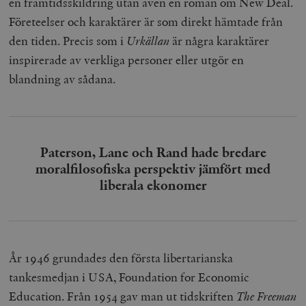
en framtidsskildring utan även en roman om New Deal.
kärnwebbplatsfunktioner som användarinloggning
och kontohantering. Webbplatsen kan inte användas
Företeelser och karaktärer är som direkt hämtade från
ordentligt utan strikt nödvändiga cookies.
den tiden. Precis som i
Urkällan
är några karaktärer
Leverantör
Namn
U
inspirerade av verkliga personer eller utgör en
/ Domän
blandning av sådana.
woocommerce_cart_hash
Automattic
S
Inc.
timbro.se
_hjFirstSeen
Hotjar Ltd
Paterson, Lane och Rand hade bredare
.timbro.se
m
moralfilosofiska perspektiv jämfört med
liberala ekonomer
År 1946 grundades den första libertarianska
tankesmedjan i USA, Foundation for Economic
woocommerce_items_in_cart
Automattic
S
Inc.
Education. Från 1954 gav man ut tidskriften
The Freeman
timbro.se