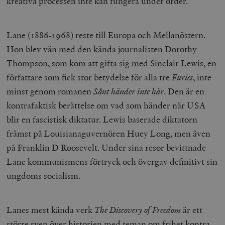
kreativa processen inte kan fungera under order.
Lane (1886-1968) reste till Europa och Mellanöstern.
Hon blev vän med den kända journalisten Dorothy
Thompson, som kom att gifta sig med Sinclair Lewis, en
författare som fick stor betydelse för alla tre
Furies
, inte
minst genom romanen
Sånt händer inte här
. Den är en
kontrafaktisk berättelse om vad som händer när USA
blir en fascistisk diktatur. Lewis baserade diktatorn
främst på Louisianaguvernören Huey Long, men även
på Franklin D Roosevelt. Under sina resor bevittnade
Lane kommunismens förtryck och övergav definitivt sin
ungdoms socialism.
Lanes mest kända verk
The Discovery of Freedom
är ett
större svep över historien med teman om frihet kontra