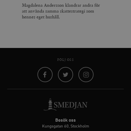
Magdalena Andersson klandrar andra för
att använda samma skattestrategi som
hennes eget hushåll.
FÖLJ OSS
Facebook
Twitter
Instagram
Besök oss
Kungsgatan 60, Stockholm