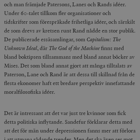
och man främjade Patersons, Lanes och Rands idéer.
Under 60-talet tillkom fler organisationer och
wp_woocommerce_session_[abcdef0123456789]
timbro.se
2
tidskrifter som förespråkade frihetliga idéer, och särskilt
{32}
de som drevs av kretsen runt Rand nådde en stor publik.
__cf_bm
Cloudflare
Inc.
m
De publicerade essäsamlingar, som
Capitalism: The
.myfonts.net
Unknown Ideal
, där
The God of the Machine
finns med
bland boktipsen tillsammans med bland annat böcker av
Mises. Det som bland annat gjort att många tilltalats av
Paterson, Lane och Rand är att dessa till skillnad från de
flesta ekonomer haft ett bredare perspektiv innefattande
moralfilosofiska idéer.
_hjAbsoluteSessionInProgress
Hotjar Ltd
.timbro.se
m
Det är intressant att det var just tre kvinnor som fick
detta politiska inflytande. Sandefur förklarar detta med
att det för män under depressionen fanns mer att förlora
i att utmana rådande trender. Men det ska även ses mot