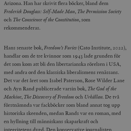
Arizona. Han har skrivit flera böcker, bland dem
Frederick Douglass: Self-Made Man
,
The Permission Society
och
The Conscience of the Constitution
, som
rekommenderas.
Hans senaste bok,
Freedom’s Furies
(Cato Institute, 2022),
handlar om de tre kvinnor som 1943 lade grunden för
det som kom att bli den libertarianska rörelsen i USA,
med andra ord den klassiska liberalismens renässans.
Det var det året som Isabel Paterson, Rose Wilder Lane
och Ayn Rand publicerade varsin bok,
The God of the
Machine
,
The Discovery of Freedom
och
Urkällan.
De två
förstnämnda var fackböcker som bland annat tog upp
historiska skeenden, medan Rands var en roman, med
en hyllning till människans skaparkraft och
integritetens dygd. Den konservative journalisten