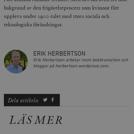
bakgrund av den frigörelseprocess som kvinnor fått
uppleva under 1900-talet med stora sociala och
__cf_bm
Cloudflare
teknologiska förändringar.
Inc.
m
.vimeo.com
ERIK HERBERTSON
Erik Herbertson arbetar inom bokbranschen och
bloggar på herbertson.wordpress.com.
Dela artikeln
Leverantör
Namn
Utgång
B
/ Domän
LÄS MER
Leverantör /
Namn
Utgång
Beskrivning
_ga
Google LLC
1 år 1
D
Domän
.timbro.se
månad
a
U
YSC
Google LLC
Session
Denna cookie 
e
.youtube.com
av YouTube fö