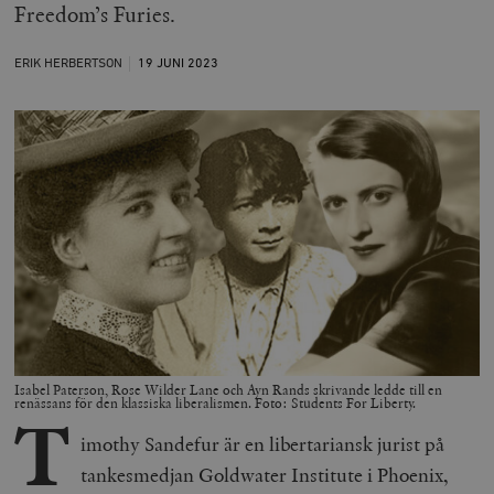
Freedom’s Furies.
ERIK HERBERTSON
19 JUNI
2023
Isabel Paterson, Rose Wilder Lane och Ayn Rands skrivande ledde till en
renässans för den klassiska liberalismen. Foto: Students For Liberty.
T
imothy Sandefur är en libertariansk jurist på
tankesmedjan Goldwater Institute i Phoenix,