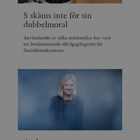
_hjSession_675006
.timbro.se
30
minuter
S skäms inte för sin
dubbelmoral
Användandet av olika måttstockar har varit
ett återkommande tillvägagångssätt för
Socialdemokraterna.