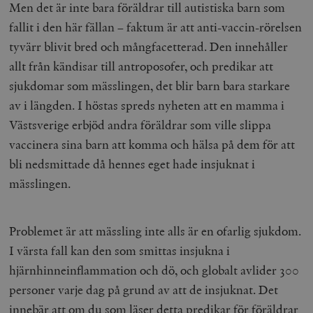
Men det är inte bara föräldrar till autistiska barn som
fallit i den här fällan – faktum är att anti-vaccin-rörelsen
tyvärr blivit bred och mångfacetterad. Den innehåller
allt från kändisar till antroposofer, och predikar att
sjukdomar som mässlingen, det blir barn bara starkare
av i längden. I höstas spreds nyheten att en mamma i
Västsverige erbjöd andra föräldrar som ville slippa
vaccinera sina barn att komma och hälsa på dem för att
bli nedsmittade då hennes eget hade insjuknat i
mässlingen.
Problemet är att mässling inte alls är en ofarlig sjukdom.
I värsta fall kan den som smittas insjukna i
hjärnhinneinflammation och dö, och globalt avlider 300
personer varje dag på grund av att de insjuknat. Det
innebär att om du som läser detta predikar för föräldrar