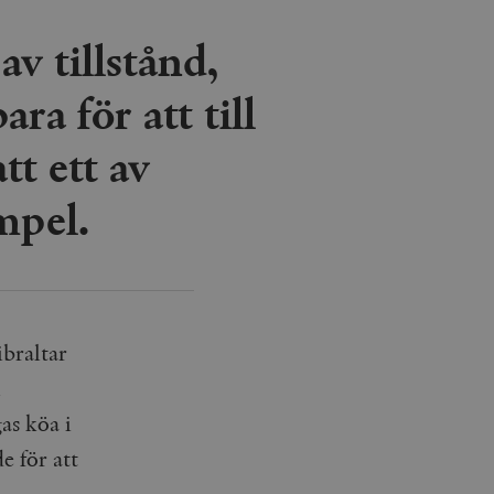
agrar och uppdaterar ett
r att räkna och spåra
v tillstånd,
s. Detta är fördelaktigt
 av Google Analytics, där
gen av deras webbplats.
ra för att till
dentitetsnumret för
är en variant av _gat-kakan
registreras av Google på
ter, såsom realtidsbud
tt ett av
t bevara
r.
mpel.
braltar
l
as köa i
e för att