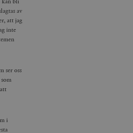
 kan bli
lagtas av
r, att jag
ag inte
stemen
om ser oss
d som
att
om i
esta