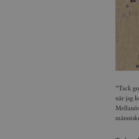
”Tack god
när jag 
Mellanös
människor