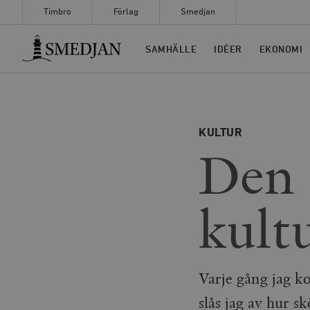
Timbro
Förlag
Smedjan
Timbro
SAMHÄLLE
IDÉER
EKONOMI
KULTUR
Den 
kult
Varje gång jag k
slås jag av hur s