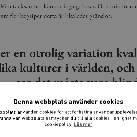
 Min tacksamhet känner inga gränser. Och min föru
inte fler begriper detta är likaledes gränslös.
er en otrolig variation kva
ika kulturer i världen, oc
ser det måste vara blin
Denna webbplats använder cookies
bplats använder cookies för att förbättra användarupplevel
elativism,” skriver Nationalencyklopedin, ”är en te
vända vår webbplats samtycker du till alla cookies i enlighet 
cookiepolicy.
Läs mer
ropologin används för att beteckna både en moralisk