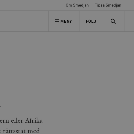
Om Smedjan
Tipsa Smedjan
MENY
FÖLJ
FÖLJ OSS
SEARCH
n
rn eller Afrika
k rättsstat med