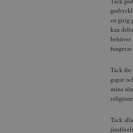
Tack gode
godtyckli
en girig 
kan delta
behöver m
fungerar
Tack för 
gapar oc
mina söne
religione
Tack all
jämförels