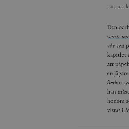
woocommerce_items_in_
rätt att 
wp_woocommerce_sessio
{32}
Den oerh
__cf_bm
svarte ma
vår syn 
_hjAbsoluteSessionInPr
kapitlet
__cf_bm
att påpek
en jägare
Sedan ty
han måst
Namn
Namn
honom se
_ga
YSC
vistas i
VISITOR_INFO1_LIVE