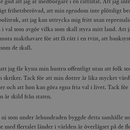
 gud att jag är medborgare i en rättsstat. Att jag inte
gt frihetsberövad, att min egendom inte plötsligt bes
politruk, att jag kan uttrycka mig fritt utan repressalie
 i val som avgör vilka som skall styra mitt land. Att j
uta makthavare för att få rätt i en tvist, att banksy
 som de skall.
att jag får kyssa min hustru offentligt utan att folk s
h skriker. Tack för att min dotter är lika mycket vär
r och att hon kan göra egna fria val i livet. Tack för 
n är skild från staten.
a ni som under århundraden byggde detta samhälle s
e med flertalet länder i världen är överlägset på de fl