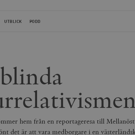
UTBLICK
PODD
blinda
urrelativisme
ommer hem från en reportageresa till Mellanöste
könt det är att vara medborgare i en västerländs