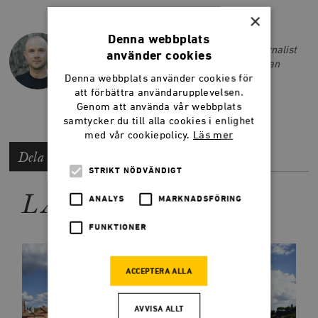
×
LARS ANDERS JOHANSSON
Denna webbplats
Lars Anders Johansson är författare, journalist
använder cookies
och tidigare chefredaktör på Smedjan. Han
Denna webbplats använder cookies för
driver också podcasten
Budoarstämning
.
att förbättra användarupplevelsen.
Genom att använda vår webbplats
samtycker du till alla cookies i enlighet
med vår cookiepolicy.
Läs mer
Dela artikeln
STRIKT NÖDVÄNDIGT
LÄS MER
ANALYS
MARKNADSFÖRING
FUNKTIONER
ACCEPTERA ALLA
AVVISA ALLT