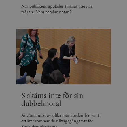
När publikens applåder tystnat återstår
frågan: Vem betalar notan?
S skäms inte för sin
dubbelmoral
Användandet av olika måttstockar har varit
ett återkommande tillvägagångssätt för
Socialdemokraterna.