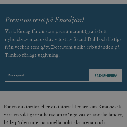
_hjAbsoluteSessionInProgress
Hotjar Ltd
.timbro.se
m
Prenumerera på Smedjan!
Varje lördag får du som prenumerant (gratis) ett
nyhetsbrev med exklusiv text av Svend Dahl och lästips
från veckan som gått. Dessutom unika erbjudanden på
Timbro förlags utgivning.
__cf_bm
Cloudflare
Inc.
m
.vimeo.com
Email
För en auktoritär eller diktatorisk ledare kan Kina också
vara en viktigare allierad än många västerländska länder,
både på den internationella politiska arenan och