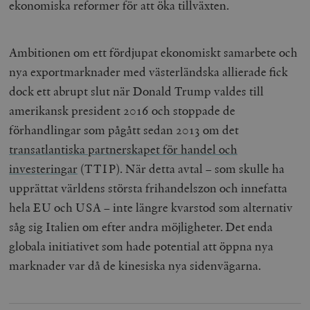
ekonomiska reformer för att öka tillväxten.
Ambitionen om ett fördjupat ekonomiskt samarbete och
nya exportmarknader med västerländska allierade fick
dock ett abrupt slut när Donald Trump valdes till
amerikansk president 2016 och stoppade de
förhandlingar som pågått sedan 2013 om det
transatlantiska partnerskapet för handel och
investeringar
(TTIP). När detta avtal – som skulle ha
upprättat världens största frihandelszon och innefatta
hela EU och USA – inte längre kvarstod som alternativ
såg sig Italien om efter andra möjligheter. Det enda
globala initiativet som hade potential att öppna nya
marknader var då de kinesiska nya sidenvägarna.