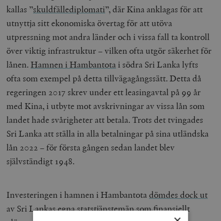
kallas ”
skuldfällediplomati
”, där Kina anklagas för att
utnyttja sitt ekonomiska övertag för att utöva
utpressning mot andra länder och i vissa fall ta kontroll
över viktig infrastruktur – vilken ofta utgör säkerhet för
lånen.
Hamnen i Hambantota
i södra Sri Lanka lyfts
ofta som exempel på detta tillvägagångssätt. Detta då
regeringen 2017 skrev under ett leasingavtal på 99 år
med Kina, i utbyte mot avskrivningar av vissa lån som
landet hade svårigheter att betala. Trots det tvingades
Sri Lanka att ställa in alla betalningar på sina utländska
lån 2022 – för första gången sedan landet blev
självständigt 1948.
Investeringen i hamnen i Hambantota
dömdes dock ut
av Sri Lankas egna statstjänstemän som finansiellt
×