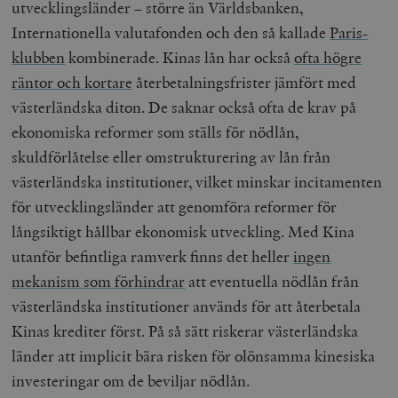
utvecklingsländer – större än Världsbanken,
Internationella valutafonden och den så kallade
Paris-
klubben
kombinerade. Kinas lån har också
ofta högre
räntor och kortare
återbetalningsfrister jämfört med
västerländska diton. De saknar också ofta de krav på
woocommerce_items_in_cart
Automattic
S
Inc.
ekonomiska reformer som ställs för nödlån,
timbro.se
skuldförlåtelse eller omstrukturering av lån från
västerländska institutioner, vilket minskar incitamenten
wp_woocommerce_session_[abcdef0123456789]
timbro.se
2
för utvecklingsländer att genomföra reformer för
{32}
långsiktigt hållbar ekonomisk utveckling. Med Kina
__cf_bm
Cloudflare
Inc.
m
utanför befintliga ramverk finns det heller
ingen
.myfonts.net
mekanism som förhindrar
att eventuella nödlån från
västerländska institutioner används för att återbetala
Kinas krediter först. På så sätt riskerar västerländska
länder att implicit bära risken för olönsamma kinesiska
investeringar om de beviljar nödlån.