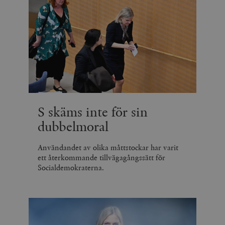
S skäms inte för sin
dubbelmoral
Användandet av olika måttstockar har varit
ett återkommande tillvägagångssätt för
Socialdemokraterna.