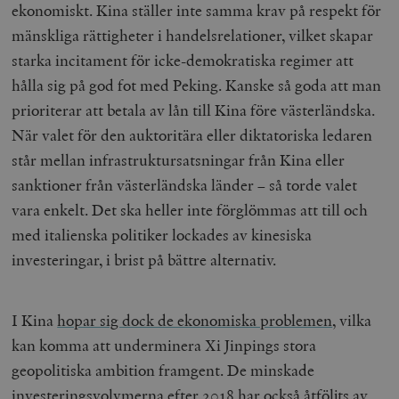
ekonomiskt. Kina ställer inte samma krav på respekt för
mänskliga rättigheter i handelsrelationer, vilket skapar
starka incitament för icke-demokratiska regimer att
Leverantör
Namn
Utgång
B
/ Domän
hålla sig på god fot med Peking. Kanske så goda att man
Leverantör /
Namn
Utgång
Beskrivning
_ga
Google LLC
1 år 1
D
Domän
prioriterar att betala av lån till Kina före västerländska.
.timbro.se
månad
a
U
YSC
Google LLC
Session
Denna cookie 
När valet för den auktoritära eller diktatoriska ledaren
e
.youtube.com
av YouTube fö
G
spåra visning
står mellan infrastruktursatsningar från Kina eller
a
inbäddade vi
a
sanktioner från västerländska länder – så torde valet
u
VISITOR_INFO1_LIVE
Google LLC
6
Denna cookie 
t
.youtube.com
månader
av Youtube fö
vara enkelt. Det ska heller inte förglömmas att till och
g
hålla reda på
k
användarinst
med italienska politiker lockades av kinesiska
i
för Youtube-v
w
inbäddade i
investeringar, i brist på bättre alternativ.
a
webbplatser;
s
också avgör
f
webbplatsbe
w
använder den
eller gamla 
I Kina
hopar sig dock de ekonomiska problemen
, vilka
_gid
Google LLC
1 dag
D
av Youtube-
.timbro.se
G
gränssnittet.
kan komma att underminera Xi Jinpings stora
o
v
mailchimp_landing_site
Mailchimp
28 dagar
geopolitiska ambition framgent. De minskade
o
timbro.se
o
investeringsvolymerna efter 2018 har också åtföljts av