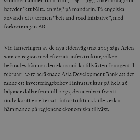
samlingsnamnet Yīdài Yīlù (一带一路), vilket ordagrant
betyder ”ett bälte, en väg” på mandarin. På engelska
används ofta termen ”belt and road initiative”, med
förkortningen BRI.
Vid lanseringen av de nya sidenvägarna 2013 sågs Asien
som en region med
eftersatt infrastruktur
, vilken
befarades hämma den ekonomiska tillväxten framgent. I
februari 2017 beräknade Asia Development Bank att det
fanns ett
investeringsbehov
i infrastruktur på hela 26
biljoner dollar fram till 2030, detta enbart för att
undvika att en eftersatt infrastruktur skulle verkar
hämmande på regionens ekonomiska tillväxt.