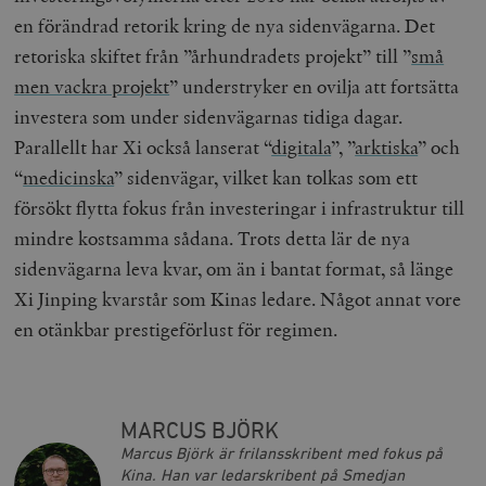
__cf_bm
Cloudflare
30
Denna cookie
_gat_UA-19195086-1
.timbro.se
54
D
en förändrad retorik kring de nya sidenvägarna. Det
Inc.
minuter
för att skilja
sekunder
c
.podbean.com
människor oc
G
retoriska skiftet från ”århundradets projekt” till ”
små
Detta är förd
m
för webbplat
i
men vackra projekt
” understryker en ovilja att fortsätta
att göra gilti
i
rapporter o
e
investera som under sidenvägarnas tidiga dagar.
användningen
si
deras webbpl
_
Parallellt har Xi också lanserat “
digitala
”, ”
arktiska
” och
a
_fbp
Meta
3
Används av F
s
“
medicinska
” sidenvägar, vilket kan tolkas som ett
Platform Inc.
månader
för att lever
p
.timbro.se
serie
t
försökt flytta fokus från investeringar i infrastruktur till
reklamproduk
såsom realti
_ga_YBG49SLCTY
.timbro.se
1 år 1
D
mindre kostsamma sådana. Trots detta lär de nya
från
månad
G
tredjepartsa
b
sidenvägarna leva kvar, om än i bantat format, så länge
vuid
Vimeo.com
1 år 1
Dessa kakor 
_hjSessionUser_675006
.timbro.se
1 år
Xi Jinping kvarstår som Kinas ledare. Något annat vore
Inc.
månad
av Vimeo-
.vimeo.com
videospelare
_hjIncludedInSessionSample_675006
.timbro.se
2
en otänkbar prestigeförlust för regimen.
webbplatser.
minuter
_hjSession_675006
.timbro.se
30
minuter
MARCUS BJÖRK
Marcus Björk är frilansskribent med fokus på
Kina. Han var ledarskribent på Smedjan