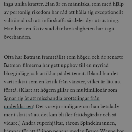
inga unika krafter. Han är en människa, som med hjälp
av personlig rikedom har råd att hålla sig exceptionellt
vältränad och att införskaffa särdeles dyr utrustning.
Han bor i en fiktiv stad där brottsligheten har tagit
överhanden.
Ofta har Batman framställts som höger, och de senaste
Batman-filmerna har gett upphov till en myriad
blogginlägg och artiklar på det temat. Ibland har det
varit riktat som en kritik från vänster, vilket är lätt att
förstå. (
Klart att högern gillar en multimiljonär som
ägnar sig åt att misshandla brottslingar från
underklassen
! Det vore ju rimligare om han betalade
mer i skatt så att det kan bli fler fritidsgårdar och så
vidare.) Andra superhjältar, såsom Spindelmannen,
kämpar för att få ihop pengar medan Bruce Wayne bor