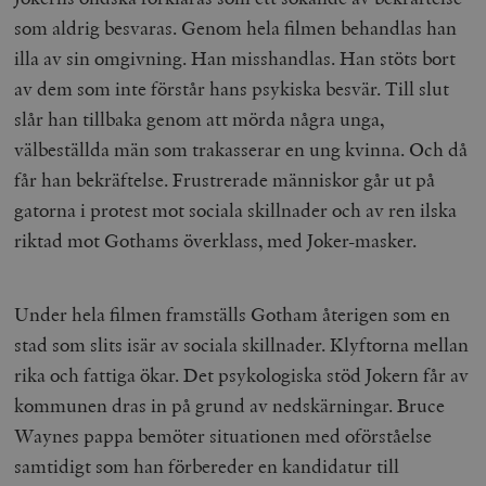
Inc.
m
.vimeo.com
som aldrig besvaras. Genom hela filmen behandlas han
illa av sin omgivning. Han misshandlas. Han stöts bort
av dem som inte förstår hans psykiska besvär. Till slut
slår han tillbaka genom att mörda några unga,
välbeställda män som trakasserar en ung kvinna. Och då
får han bekräftelse. Frustrerade människor går ut på
gatorna i protest mot sociala skillnader och av ren ilska
riktad mot Gothams överklass, med Joker-masker.
Leverantör
Under hela filmen framställs Gotham återigen som en
Namn
Utgång
B
/ Domän
Leverantör /
stad som slits isär av sociala skillnader. Klyftorna mellan
Namn
Utgång
Beskrivning
_ga
Google LLC
1 år 1
D
Domän
.timbro.se
månad
a
rika och fattiga ökar. Det psykologiska stöd Jokern får av
U
YSC
Google LLC
Session
Denna cookie 
e
kommunen dras in på grund av nedskärningar. Bruce
.youtube.com
av YouTube fö
G
spåra visning
a
Waynes pappa bemöter situationen med oförståelse
inbäddade vi
a
u
samtidigt som han förbereder en kandidatur till
VISITOR_INFO1_LIVE
Google LLC
6
Denna cookie 
t
.youtube.com
månader
av Youtube fö
g