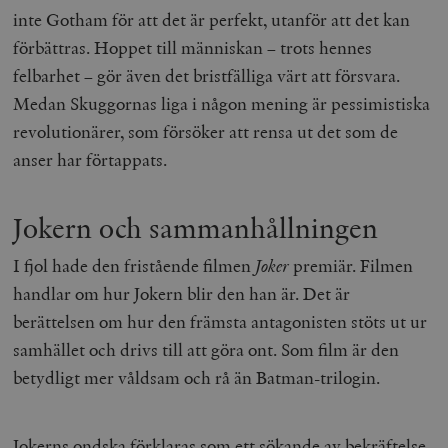
inte Gotham för att det är perfekt, utanför att det kan
__cf_bm
Cloudflare
Inc.
m
förbättras. Hoppet till människan – trots hennes
.myfonts.net
felbarhet – gör även det bristfälliga värt att försvara.
Medan Skuggornas liga i någon mening är pessimistiska
revolutionärer, som försöker att rensa ut det som de
anser har förtappats.
Jokern och sammanhållningen
_hjAbsoluteSessionInProgress
Hotjar Ltd
.timbro.se
m
I fjol hade den fristående filmen
Joker
premiär. Filmen
handlar om hur Jokern blir den han är. Det är
berättelsen om hur den främsta antagonisten stöts ut ur
samhället och drivs till att göra ont. Som film är den
betydligt mer våldsam och rå än Batman-trilogin.
__cf_bm
Cloudflare
Jokerns ondska förklaras som ett sökande av bekräftelse