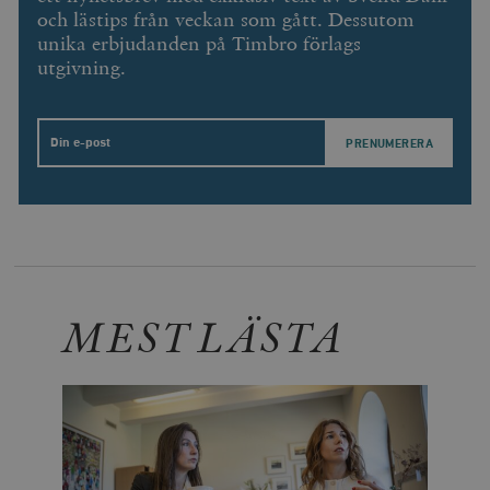
och lästips från veckan som gått. Dessutom
unika erbjudanden på Timbro förlags
utgivning.
Email
MEST LÄSTA