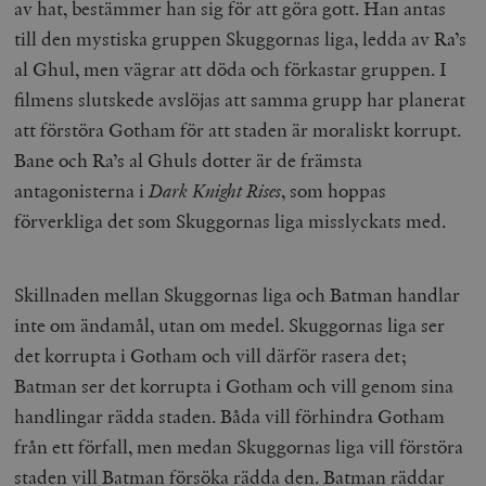
av hat, bestämmer han sig för att göra gott. Han antas
/ Domän
till den mystiska gruppen Skuggornas liga, ledda av Ra’s
woocommerce_cart_hash
Automattic
S
Inc.
al Ghul, men vägrar att döda och förkastar gruppen. I
timbro.se
filmens slutskede avslöjas att samma grupp har planerat
att förstöra Gotham för att staden är moraliskt korrupt.
_hjFirstSeen
Hotjar Ltd
Bane och Ra’s al Ghuls dotter är de främsta
.timbro.se
m
antagonisterna i
Dark Knight Rises
, som hoppas
förverkliga det som Skuggornas liga misslyckats med.
Skillnaden mellan Skuggornas liga och Batman handlar
inte om ändamål, utan om medel. Skuggornas liga ser
det korrupta i Gotham och vill därför rasera det;
woocommerce_items_in_cart
Automattic
S
Inc.
Batman ser det korrupta i Gotham och vill genom sina
timbro.se
handlingar rädda staden. Båda vill förhindra Gotham
från ett förfall, men medan Skuggornas liga vill förstöra
wp_woocommerce_session_[abcdef0123456789]
timbro.se
2
staden vill Batman försöka rädda den. Batman räddar
{32}