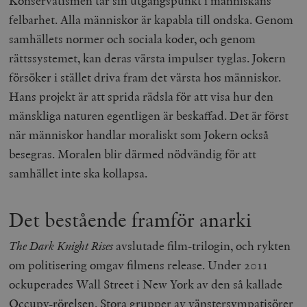
Konservatismen tar sin utgångspunkt i människans
felbarhet. Alla människor är kapabla till ondska. Genom
samhällets normer och sociala koder, och genom
rättssystemet, kan deras värsta impulser tyglas. Jokern
försöker i stället driva fram det värsta hos människor.
Hans projekt är att sprida rädsla för att visa hur den
mänskliga naturen egentligen är beskaffad. Det är först
när människor handlar moraliskt som Jokern också
besegras. Moralen blir därmed nödvändig för att
samhället inte ska kollapsa.
Det bestående framför anarki
The Dark Knight Rises
avslutade film-trilogin, och rykten
om politisering omgav filmens release. Under 2011
ockuperades Wall Street i New York av den så kallade
Occupy-rörelsen. Stora grupper av vänstersympatisörer