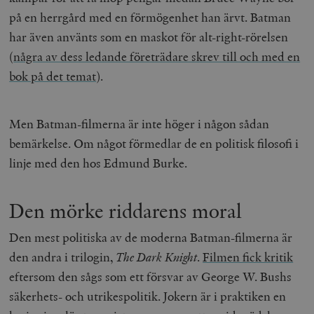
på en herrgård med en förmögenhet han ärvt. Batman
har även använts som en maskot för alt-right-rörelsen
(
några av dess ledande företrädare skrev till och med en
bok på det temat
).
Men Batman-filmerna är inte höger i någon sådan
bemärkelse. Om något förmedlar de en politisk filosofi i
linje med den hos Edmund Burke.
Den mörke riddarens moral
Den mest politiska av de moderna Batman-filmerna är
den andra i trilogin,
The Dark Knight
.
Filmen fick kritik
eftersom den sågs som ett försvar av George W. Bushs
säkerhets- och utrikespolitik. Jokern är i praktiken en