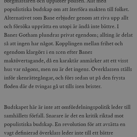
borgmästaren och upplöser polisen. Allt med
populistiska budskap om att återföra makten till folket.
Alternativet som Bane erbjuder genom att riva upp allt
och försöka upprätta en utopi är ändå inte bättre. I
Banes Gotham plundras privat egendom; allting är delat
så att ingen har något. Kopplingen mellan frihet och
egendom klargörs i en scen efter Banes
maktövertagande, då en karaktär anmärker att ett visst
hus var någons, men nu är det ingens. Överklassen ställs
inför skenrättegångar, och förs sedan ut på den frysta
floden där de tvingas gå ut tills isen brister.
Budskapet här är inte att omfördelningspolitik leder till
samhällets förfall. Snarare är det en kritik riktad mot
populistiska budskap. En revolution för att avsätta en
vagt definierad överklass leder inte till ett bättre