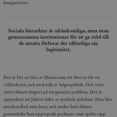
borgmästare.
hålla reda på
k
användarinst
i
för Youtube-v
w
inbäddade i
a
webbplatser;
s
också avgör
f
webbplatsbe
w
använder den
Sociala hierarkier är ofrånkomliga, men utan
eller gamla 
_gid
Google LLC
1 dag
D
av Youtube-
gemensamma institutioner för att ge stöd till
.timbro.se
G
gränssnittet.
o
de utsatta förlorar det offentliga sin
v
mailchimp_landing_site
Mailchimp
28 dagar
legitimitet.
o
timbro.se
o
__cf_bm
Cloudflare
30
Denna cookie
_gat_UA-19195086-1
.timbro.se
54
D
Inc.
minuter
för att skilja
sekunder
c
.podbean.com
människor oc
G
Detta är förd
m
för webbplat
i
att göra gilti
Det är lätt att läsa av filmen som ett försvar för en
i
rapporter o
e
användningen
välfärdsstat, och en kritik av högerpolitik. Och visst
si
deras webbpl
_
sätter filmen fingret på ett genuint problem. Det är
a
_fbp
Meta
3
Används av F
s
Platform Inc.
månader
för att lever
uppenbart att Jokern lider av psykisk sjukdom. Han blev
p
.timbro.se
serie
t
reklamproduk
misshandlad som barn, och under hela filmen
såsom realti
_ga_YBG49SLCTY
.timbro.se
1 år 1
D
från
genomlider han upprepade psykoser som spelas upp
månad
G
tredjepartsa