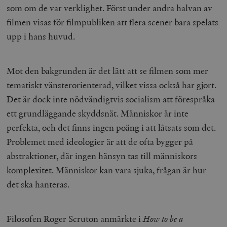
b
som om de var verklighet. Först under andra halvan av
vuid
Vimeo.com
1 år 1
Dessa kakor 
_hjSessionUser_675006
.timbro.se
1 år
Inc.
månad
av Vimeo-
filmen visas för filmpubliken att flera scener bara spelats
.vimeo.com
videospelare
_hjIncludedInSessionSample_675006
.timbro.se
2
webbplatser.
upp i hans huvud.
minuter
_hjSession_675006
.timbro.se
30
minuter
Mot den bakgrunden är det lätt att se filmen som mer
tematiskt vänsterorienterad, vilket vissa också har gjort.
Det är dock inte nödvändigtvis socialism att förespråka
ett grundläggande skyddsnät. Människor är inte
perfekta, och det finns ingen poäng i att låtsats som det.
Problemet med ideologier är att de ofta bygger på
abstraktioner, där ingen hänsyn tas till människors
komplexitet. Människor kan vara sjuka, frågan är hur
det ska hanteras.
Filosofen Roger Scruton anmärkte i
How to be a