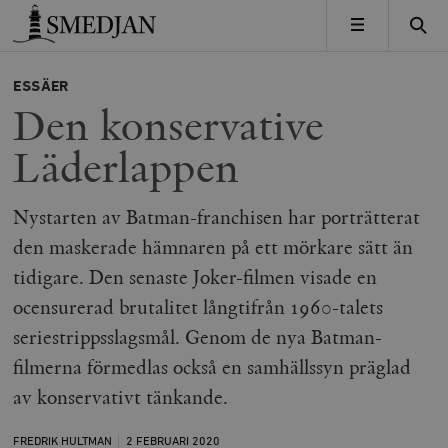
Timbro
MENY
ESSÄER
Den konservative
Läderlappen
Nystarten av Batman-franchisen har porträtterat
den maskerade hämnaren på ett mörkare sätt än
tidigare. Den senaste Joker-filmen visade en
ocensurerad brutalitet långtifrån 1960-talets
seriestrippsslagsmål. Genom de nya Batman-
filmerna förmedlas också en samhällssyn präglad
av konservativt tänkande.
FREDRIK HULTMAN
2 FEBRUARI
2020