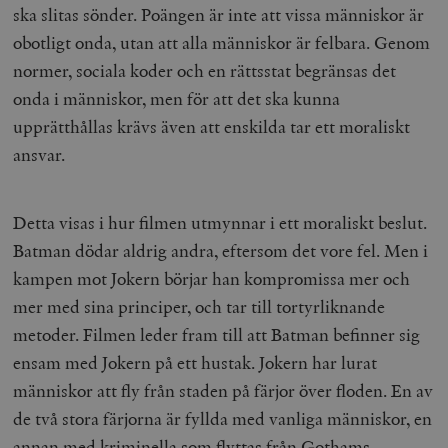
ska slitas sönder. Poängen är inte att vissa människor är
obotligt onda, utan att alla människor är felbara. Genom
normer, sociala koder och en rättsstat begränsas det
onda i människor, men för att det ska kunna
upprätthållas krävs även att enskilda tar ett moraliskt
ansvar.
Detta visas i hur filmen utmynnar i ett moraliskt beslut.
Batman dödar aldrig andra, eftersom det vore fel. Men i
kampen mot Jokern börjar han kompromissa mer och
mer med sina principer, och tar till tortyrliknande
metoder. Filmen leder fram till att Batman befinner sig
ensam med Jokern på ett hustak. Jokern har lurat
människor att fly från staden på färjor över floden. En av
de två stora färjorna är fyllda med vanliga människor, en
annan med kriminella som flyttas från Gothams