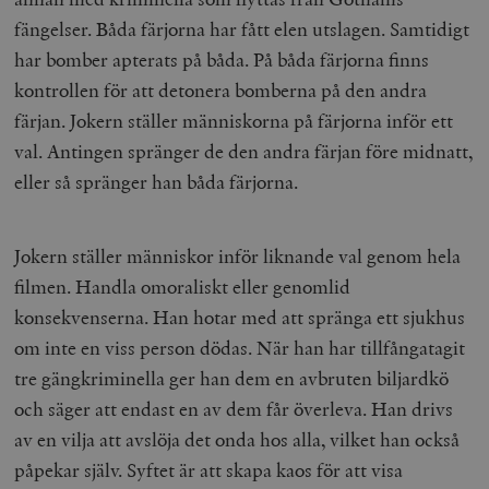
fängelser. Båda färjorna har fått elen utslagen. Samtidigt
har bomber apterats på båda. På båda färjorna finns
kontrollen för att detonera bomberna på den andra
färjan. Jokern ställer människorna på färjorna inför ett
val. Antingen spränger de den andra färjan före midnatt,
eller så spränger han båda färjorna.
Jokern ställer människor inför liknande val genom hela
filmen. Handla omoraliskt eller genomlid
konsekvenserna. Han hotar med att spränga ett sjukhus
om inte en viss person dödas. När han har tillfångatagit
tre gängkriminella ger han dem en avbruten biljardkö
och säger att endast en av dem får överleva. Han drivs
av en vilja att avslöja det onda hos alla, vilket han också
påpekar själv. Syftet är att skapa kaos för att visa