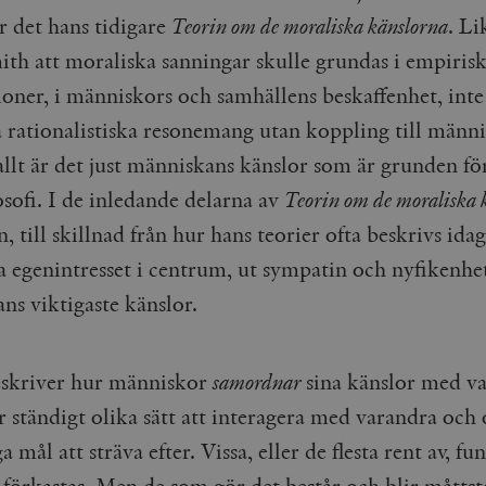
Google LLC
1 dag
Denna cookie ställs in av Google Analytics. Den l
Mailchimp
28 dagar
ar det hans tidigare
Teorin om de moraliska känslorna
. L
.timbro.se
unikt värde för varje besökt sida och används fö
timbro.se
sidvisningar.
ith att moraliska sanningar skulle grundas i empiris
Cloudflare
30
Denna cookie används för att skilja mellan människor och bot
.timbro.se
54
Detta är en mönstertyps-cookie som har ställts in
Inc.
minuter
för webbplatsen för att göra giltiga rapporter om användnin
ioner, i människors och samhällens beskaffenhet, inte
sekunder
mönsterelementet i namnet innehåller det unika i
.podbean.com
kontot eller webbplatsen det hänför sig till. Det 
 rationalistiska resonemang utan koppling till männis
som används för att begränsa mängden data som 
Meta
3
Används av Facebook för att leverera en serie reklamproduk
webbplatser med hög trafikvolym.
Platform Inc.
månader
från tredjepartsannonsörer
.timbro.se
llt är det just människans känslor som är grunden fö
.timbro.se
1 år 1
Denna cookie används av Google Analytics för at
månad
sessionstillståndet.
Vimeo.com
1 år 1
Dessa kakor används av Vimeo-videospelaren på webbplatse
osofi. I de inledande delarna av
Teorin om de moraliska 
Inc.
månad
.timbro.se
1 år
.vimeo.com
, till skillnad från hur hans teorier ofta beskrivs id
mple_675006
.timbro.se
2
la egenintresset i centrum, ut sympatin och nyfikenh
minuter
.timbro.se
30
ns viktigaste känslor.
minuter
skriver hur människor
samordnar
sina känslor med v
 ständigt olika sätt att interagera med varandra och 
a mål att sträva efter. Vissa, eller de flesta rent av, fu