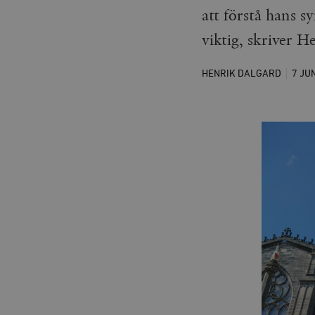
att förstå hans s
viktig, skriver H
HENRIK DALGARD
7 JU