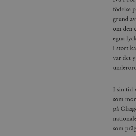
födelse p
grund av
om den os
egna lyck
i stort k
var det y
underord
I sin ti
som mora
på Glasg
national
som präg