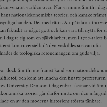
å universitet världen över. När vi minns Smith i dag 
 hans nationalekonomiska teorier, och kanske främst
ynliga handen. Det med rätta. Att påtala att intresse
an faktiskt är något gott och kan vara till nytta för 
an i dag te sig som en självklarhet, men i 1700-talets 
tterst kontroversiellt då den enskildes strävan ofta
nades de teologiska resonemangen om guds vilja.
d var dock Smith inte främst känd som nationalekono
lfilosof, och kom att inneha den finaste professuren
ow University. Den som i dag enbart fastnar vid Smit
ekonomiska teorier går därför miste om den mångsid
lade en av den moderna historiens största tänkare.