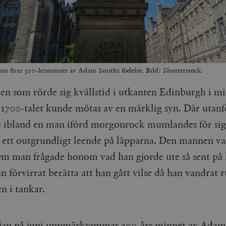
juni firas 300-årsminnet av Adam Smiths födelse. Bild: Shutterstock.
en som rörde sig kvällstid i utkanten Edinburgh i mi
1700-talet kunde mötas av en märklig syn. Där utanf
 ibland en man iförd morgonrock mumlandes för sig s
 ett outgrundligt leende på läpparna. Den mannen v
m man frågade honom vad han gjorde ute så sent på 
 förvirrat berätta att han gått vilse då han vandrat 
n i tankar.
jan på juni uppmärksammas 300-års minnet av Adam