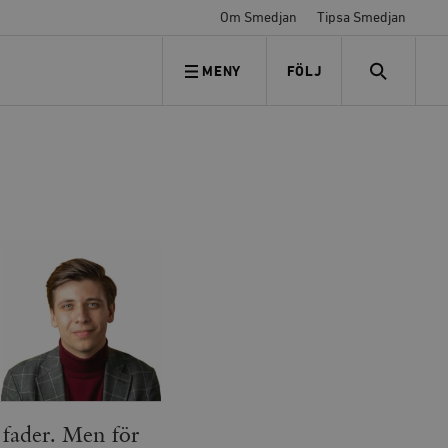
Om Smedjan
Tipsa Smedjan
MENY
FÖLJ
FÖLJ OSS
SEARCH
fader. Men för