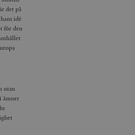
är det på
 hans idé
t för den
samhället
Europa
m utan
 i ämnet
hs
ighet