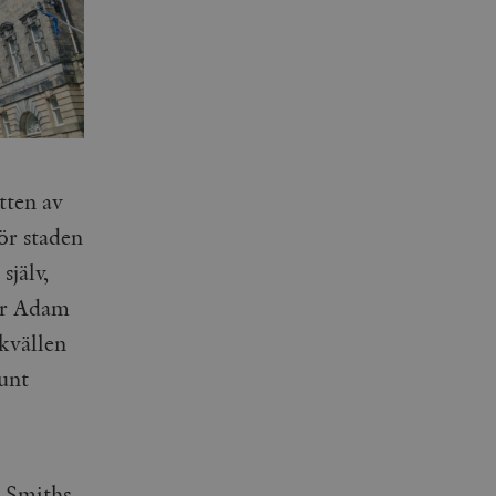
tten av
ör staden
jälv,
ar Adam
kvällen
runt
 Smiths