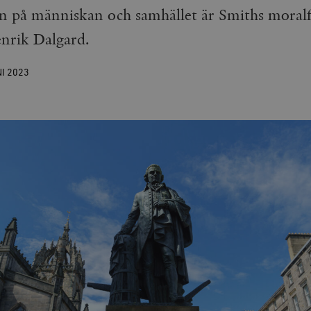
yn på människan och samhället är Smiths moralfi
enrik Dalgard.
NI
2023