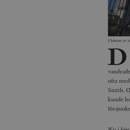
I början av 
D
vandrade
ofta med
Smith. O
kunde han
försjunke
Nu i bör