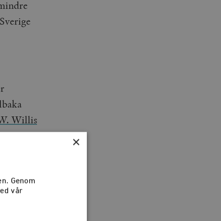
 mindre
 Sverige
er
llbaka
W. Willis
×
lation than
sen. Genom
med vår