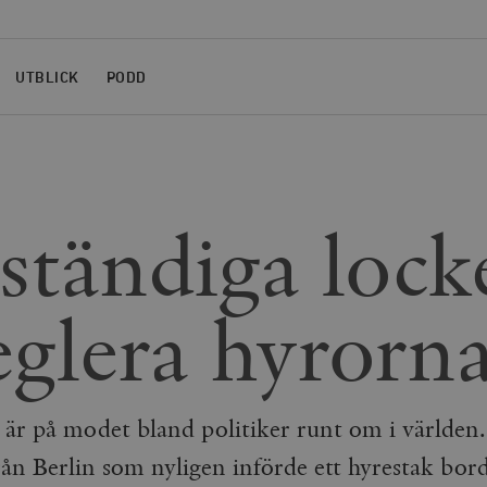
UTBLICK
PODD
ständiga lock
reglera hyrorn
 är på modet bland politiker runt om i världen
rån Berlin som nyligen införde ett hyrestak bor