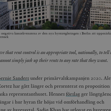
 negativa konsekvenserna av den nya hyresregleringen i Berlin att uppmär
rstock
e that rent control is an appropriate tool, nationally, to tell
cannot simply jack up their rents to any rate that they want.
ernie Sanders
under primärvalskampanjen 2020. Ale
ortez har gått längre och presenterat en proposition 
ska representanthuset. Hennes
förslag
ger långtgåen
ingar i hur hyran får höjas vid omförhandling och
ing av hyresavtal.
Sadiq Khan
har utlovat en hyresreg