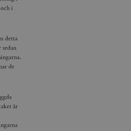
 och i
m detta
r sedan
ningarna.
har de
yggda
taket är
ingarna