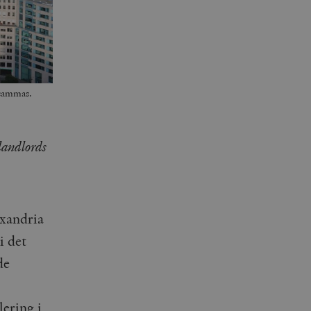
ksammas.
 landlords
xandria
i det
de
lering i