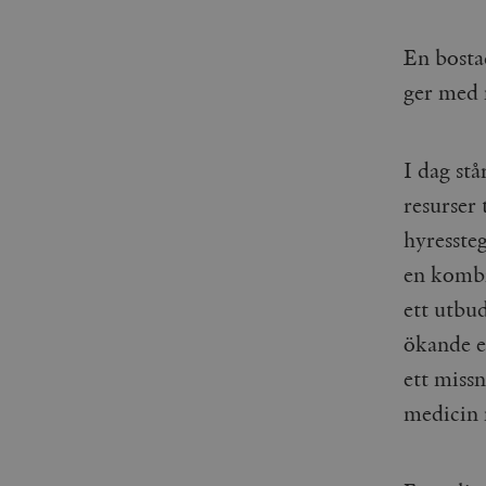
_gid
mailchimp_landing_site
En bosta
__cf_bm
_gat_UA-19195086-1
ger med 
_fbp
I dag stå
_ga_YBG49SLCTY
vuid
resurser 
_hjSessionUser_675006
hyressteg
_hjIncludedInSessionSa
en kombi
_hjSession_675006
ett utbud
ökande ef
ett missn
medicin 