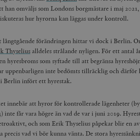
 att han omväljs som Londons borgmästare i maj 2021,
iskuteras hur hyrorna kan läggas under kontroll.
 långtgående förändringen hittar vi dock i Berlin. O
ik Thyselius
alldeles strålande nyligen. För ett antal å
 en hyresbroms som syftade till att begränsa hyreshöj
r uppenbarligen inte bedömts tillräcklig och därför 
i Berlin infört ett hyrestak.
et innebär att hyror för kontrollerade lägenheter (b
) inte får vara högre än vad de var i juni 2019. Hyres
etroaktivt, och som Erik Thyselius påpekar blir en av
na precis vad vi bör kunna vänta. De stora hyressänkn