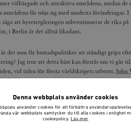
e mer välbärgade och attraktiva områdena, medan de
va områdena får nöja sig med modesta förändringar. I
i säga att hyresregleringen subventionerar de rika på
, i Berlin är det alltså likadant.
r det som får bostadspolitiker att ständigt gripa eft
ering? Jag tror att detta bäst kan förstås om vi går ti
tiden, vid tiden för första världskrigets utbrott.
John 
 sin historiska överblick av hyresregleringar:
Denna webbplats använder cookies
t prolific parent of legislation, has spawned more rent regu
bplats använder cookies för att förbättra användarupplevel
er cause.
vända vår webbplats samtycker du till alla cookies i enlighet 
cookiepolicy.
Läs mer