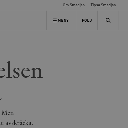
Om Smedjan
Tipsa Smedjan
MENY
FÖLJ
FÖLJ OSS
SEARCH
elsen
a
. Men
de avskräcka.