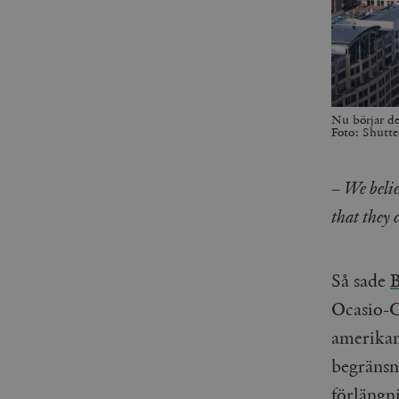
Nu börjar de
Foto: Shutte
–
We believ
that they 
Så sade
B
Ocasio-C
amerikan
begränsn
förlängn