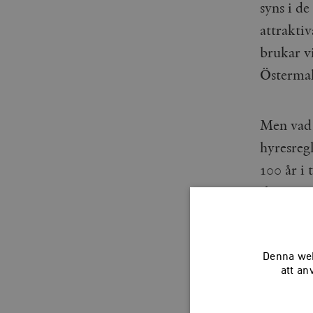
syns i d
attrakti
brukar v
Östermalm
Men vad ä
hyresregl
100 år i 
skriver i
War, tha
Denna web
any oth
att an