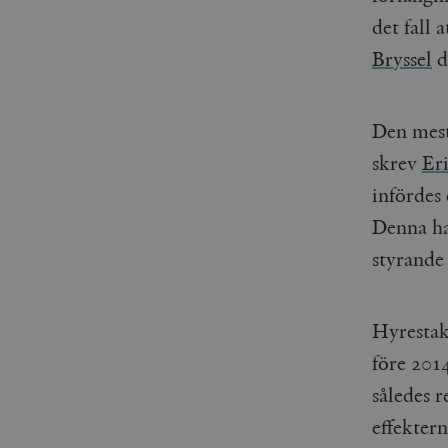
det fall
Bryssel
d
Den mest
skrev
Er
infördes
Denna ha
styrande 
Hyrestak
före 2014
således r
effekter