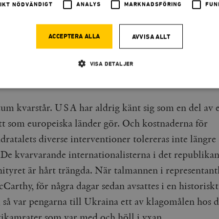
IKT NÖDVÄNDIGT
ANALYS
MARKNADSFÖRING
FUN
 för övrigt en parallell till George W. Bush, som infö
ade att undvika den sorts insatser som Bill Clinton h
ACCEPTERA ALLA
AVVISA ALLT
t mot Serbien – innan Bush fick sitt eget Pearl Har
ptember 2001 och därefter gick till historien som US
VISA DETALJER
iga överbefälhavare någonsin.
Strikt nödvändigt
Analys
Marknadsföring
Funktioner
um kvarstår. USA har aldrig känt sig som en del av 
llåter kärnwebbplatsfunktioner som användarinloggning och kontohantering. Webbplatsen kan
ätt som europeiska länder gör. Och kostnaderna för
ies.
ratalets diverse interventioner tolereras inte längre
Leverantör
Utgång
Beskrivning
/ Domän
. De kvarvarande internationalisterna i det republika
h
Automattic
Session
Hjälper WooCommerce att avgöra när v
nityret är hårt trängda. När talmannen i representant
Inc.
ändras.
timbro.se
Carthy, för några dagar sedan avsattes i en historisk
Hotjar Ltd
30
Cookien är inställd så att Hotjar kan s
 så var pengarna till Ukraina ett av klagomålen hos d
.timbro.se
minuter
användarens resa för ett totalt antal s
ingen identifierbar information.
tikamrater som var med och höll i yxan.