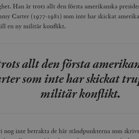
ghet. Han är trots allt den första amerikanska presid
Google LLC
1 dag
Denna cookie ställs in av Google Analytics. Den l
Mailchimp
28 dagar
.timbro.se
unikt värde för varje besökt sida och används fö
timbro.se
sidvisningar.
mmy Carter (1977-1981) som inte har skickat amerik
Cloudflare
30
Denna cookie används för att skilja mellan människor och bot
.timbro.se
54
Detta är en mönstertyps-cookie som har ställts in
Inc.
minuter
för webbplatsen för att göra giltiga rapporter om användnin
ill en ny militär konflikt.
sekunder
mönsterelementet i namnet innehåller det unika i
.podbean.com
kontot eller webbplatsen det hänför sig till. Det 
som används för att begränsa mängden data som 
Meta
3
Används av Facebook för att leverera en serie reklamproduk
webbplatser med hög trafikvolym.
Platform Inc.
månader
från tredjepartsannonsörer
.timbro.se
.timbro.se
1 år 1
Denna cookie används av Google Analytics för at
månad
sessionstillståndet.
Vimeo.com
1 år 1
Dessa kakor används av Vimeo-videospelaren på webbplatse
rots allt den första amerika
Inc.
månad
.timbro.se
1 år
.vimeo.com
mple_675006
.timbro.se
2
ter som inte har skickat trup
minuter
.timbro.se
30
militär konflikt.
minuter
vi nog inte betrakta de här ståndpunkterna som skrivn