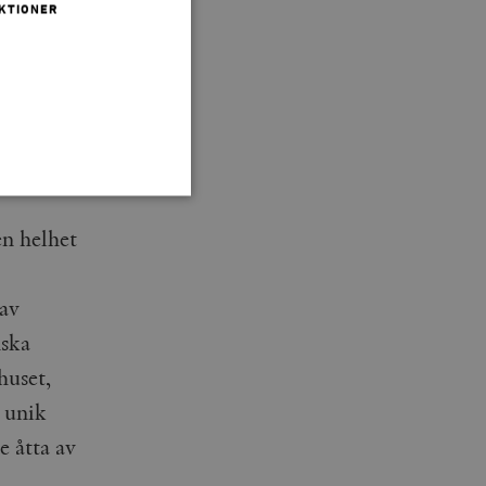
KTIONER
r valet
ade
bor den
A:s mest
en helhet
 inte användas ordentligt
 av
nska
agnens innehåll / data
huset,
t unik
påra början av
e åtta av
essioner. Den innehåller