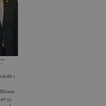
vin
 i
skällt i
. Härom
att 55