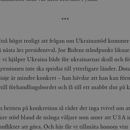
cart
Automattic
Session
Hjälper WooCommerce att avgöra när v
Inc.
ändras.
timbro.se
n_[abcdef0123456789]
timbro.se
2 dagar
***
Cloudflare
30
Denna cookie används för att skilja m
Inc.
minuter
Detta är fördelaktigt för webbplatsen f
.myfonts.net
rapporter om användningen av deras 
lltså högst troligt att frågan om Ukrainastöd kommer 
ogress
Hotjar Ltd
30
Cookien är inställd så att Hotjar kan s
 i nästa års presidentval. Joe Bidens ståndpunkt likna
.timbro.se
minuter
användarens resa för ett totalt antal s
ingen identifierbar information.
 vi hjälper Ukraina både för ukrainarnas skull och fö
Cloudflare
30
Denna cookie används för att skilja m
Inc.
minuter
Detta är fördelaktigt för webbplatsen f
ressionen inte ska spridas till ytterligare länder. Don
.vimeo.com
rapporter om användningen av deras 
inje är mindre konkret – han hävdar att han kan för
till förhandlingsbordet och få till ett snabbt slut på 
Leverantör /
Leverantör
Utgång
Beskrivning
Utgång
Beskrivning
Domän
/ Domän
Google LLC
Google LLC
Session
Denna cookie ställs in av YouTube för att spåra visningar av 
1 år 1
Detta cookie-namn är associerat med Google Unive
s bristen på konkretion så råder det inga tvivel om 
.youtube.com
.timbro.se
månad
en viktig uppdatering av Googles mer vanliga ana
används för att särskilja unika användare genom at
öker stöd bland de många väljare som anser att USA in
slumpmässigt genererat nummer som klientidentif
Google LLC
6
Denna cookie ställs in av Youtube för att hålla reda på använ
sidförfrågan på en webbplats och används för at
.youtube.com
månader
Youtube-videor inbäddade i webbplatser; den kan också avg
nflikter att göra. Och här får vi tillmäta honom viss
session- och kampanjdata för webbplatsanalysra
webbplatsbesökaren använder den nya eller gamla versionen