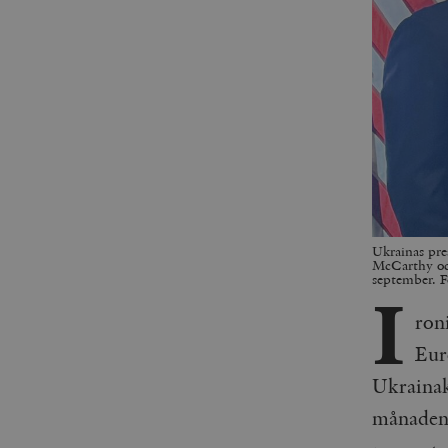
Ukrainas pr
McCarthy och
september. 
I
roni
Euro
Ukrainak
månaden 