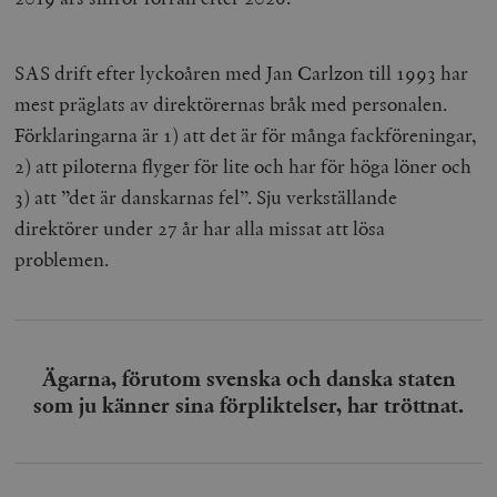
b
vuid
Vimeo.com
1 år 1
Dessa kakor 
_hjSessionUser_675006
.timbro.se
1 år
Inc.
månad
av Vimeo-
.vimeo.com
videospelare
SAS drift efter lyckoåren med Jan Carlzon till 1993 har
_hjIncludedInSessionSample_675006
.timbro.se
2
webbplatser.
minuter
mest präglats av direktörernas bråk med personalen.
_hjSession_675006
.timbro.se
30
Förklaringarna är 1) att det är för många fackföreningar,
minuter
2) att piloterna flyger för lite och har för höga löner och
3) att ”det är danskarnas fel”. Sju verkställande
direktörer under 27 år har alla missat att lösa
problemen.
Ägarna, förutom svenska och danska staten
som ju känner sina förpliktelser, har tröttnat.