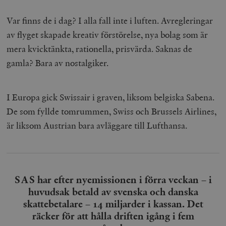
__cf_bm
Cloudflare
Var finns de i dag? I alla fall inte i luften. Avregleringar
Inc.
m
.myfonts.net
av flyget skapade kreativ förstörelse, nya bolag som är
mera kvicktänkta, rationella, prisvärda. Saknas de
gamla? Bara av nostalgiker.
I Europa gick Swissair i graven, liksom belgiska Sabena.
De som fyllde tomrummen, Swiss och Brussels Airlines,
_hjAbsoluteSessionInProgress
Hotjar Ltd
är liksom Austrian bara avläggare till Lufthansa.
.timbro.se
m
SAS har efter nyemissionen i förra veckan – i
huvudsak betald av svenska och danska
skattebetalare – 14 miljarder i kassan. Det
räcker för att hålla driften igång i fem
__cf_bm
Cloudflare