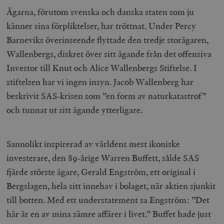
Ägarna, förutom svenska och danska staten som ju
känner sina förpliktelser, har tröttnat. Under Percy
Barneviks överinseende flyttade den tredje storägaren,
Wallenbergs, diskret över sitt ägande från det offensiva
Investor till Knut och Alice Wallenbergs Stiftelse. I
stiftelsen har vi ingen insyn. Jacob Wallenberg har
beskrivit SAS-krisen som ”en form av naturkatastrof”
och tunnat ut sitt ägande ytterligare.
Sannolikt inspirerad av världens mest ikoniske
investerare, den 89-årige Warren Buffett, sålde SAS
fjärde störste ägare, Gerald Engström, ett original i
Bergslagen, hela sitt innehav i bolaget, när aktien sjunkit
till botten. Med ett understatement sa Engström: ”Det
här är en av mina sämre affärer i livet.” Buffet hade just