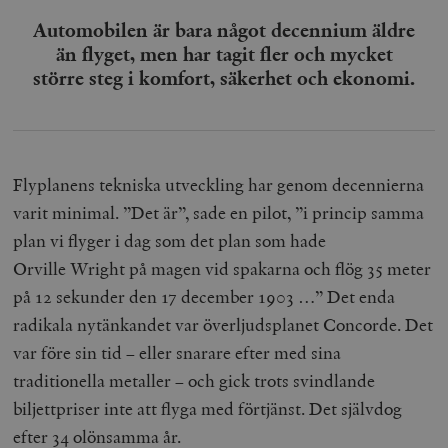
Automobilen är bara något decennium äldre
än flyget, men har tagit fler och mycket
större steg i komfort, säkerhet och ekonomi.
Flyplanens tekniska utveckling har genom decennierna
varit minimal. ”Det är”, sade en pilot, ”i princip samma
plan vi flyger i dag som det plan som hade
Orville Wright på magen vid spakarna och flög 35 meter
på 12 sekunder den 17 december 1903 …” Det enda
radikala nytänkandet var överljudsplanet Concorde. Det
var före sin tid – eller snarare efter med sina
traditionella metaller – och gick trots svindlande
biljettpriser inte att flyga med förtjänst. Det självdog
efter 34 olönsamma år.