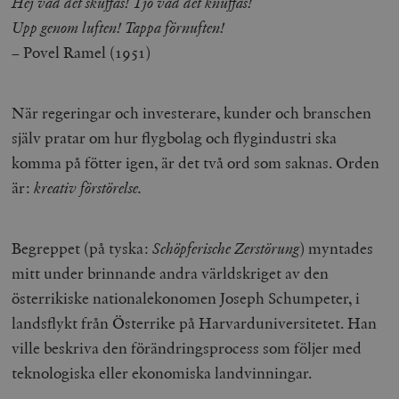
Hej vad det skuffas! Tjo vad det knuffas!
Upp genom luften! Tappa förnuften!
–
Povel Ramel (1951)
När regeringar och investerare, kunder och branschen
själv pratar om hur flygbolag och flygindustri ska
komma på fötter igen, är det två ord som saknas. Orden
är:
kreativ förstörelse.
Begreppet (på tyska:
Schöpferische Zerstörung
) myntades
mitt under brinnande andra världskriget av den
österrikiske nationalekonomen Joseph Schumpeter, i
landsflykt från Österrike på Harvarduniversitetet. Han
ville beskriva den förändringsprocess som följer med
teknologiska eller ekonomiska landvinningar.