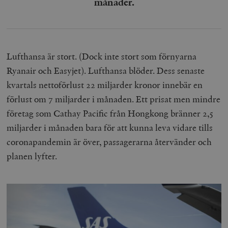
månader.
Inc.
m
.vimeo.com
Lufthansa är stort. (Dock inte stort som förnyarna
Ryanair och Easyjet). Lufthansa blöder. Dess senaste
kvartals nettoförlust 22 miljarder kronor innebär en
förlust om 7 miljarder i månaden. Ett prisat men mindre
företag som Cathay Pacific från Hongkong bränner 2,5
miljarder i månaden bara för att kunna leva vidare tills
coronapandemin är över, passagerarna återvänder och
Leverantör
Namn
Utgång
B
/ Domän
planen lyfter.
Leverantör /
Namn
Utgång
Beskrivning
_ga
Google LLC
1 år 1
D
Domän
.timbro.se
månad
a
U
YSC
Google LLC
Session
Denna cookie 
e
.youtube.com
av YouTube fö
G
spåra visning
a
inbäddade vi
a
u
VISITOR_INFO1_LIVE
Google LLC
6
Denna cookie 
t
.youtube.com
månader
av Youtube fö
g