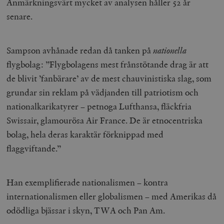
Anmärkningsvärt mycket av analysen håller 52 år
/ Domän
senare.
woocommerce_cart_hash
Automattic
S
Inc.
timbro.se
Sampson avhånade redan då tanken på
nationella
flygbolag: ”Flygbolagens mest frånstötande drag är att
_hjFirstSeen
Hotjar Ltd
.timbro.se
m
de blivit ’fanbärare’ av de mest chauvinistiska slag, som
grundar sin reklam på vädjanden till patriotism och
nationalkarikatyrer – petnoga Lufthansa, fläckfria
Swissair, glamourösa Air France. De är etnocentriska
bolag, hela deras karaktär förknippad med
flaggviftande.”
woocommerce_items_in_cart
Automattic
S
Inc.
Han exemplifierade nationalismen – kontra
timbro.se
internationalismen eller globalismen – med Amerikas då
odödliga bjässar i skyn, TWA och Pan Am.
wp_woocommerce_session_[abcdef0123456789]
timbro.se
2
{32}