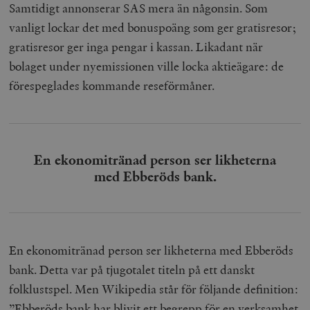
Samtidigt annonserar SAS mera än någonsin. Som
vanligt lockar det med bonuspoäng som ger gratisresor;
gratisresor ger inga pengar i kassan. Likadant när
bolaget under nyemissionen ville locka aktieägare: de
förespeglades kommande reseförmåner.
En ekonomitränad person ser likheterna
med Ebberöds bank.
En ekonomitränad person ser likheterna med Ebberöds
bank. Detta var på tjugotalet titeln på ett danskt
folklustspel. Men Wikipedia står för följande definition:
”Ebberöds bank har blivit ett begrepp för en verksamhet