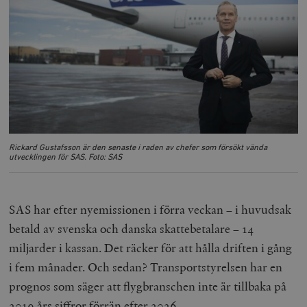
hålla reda på
k
användarinst
i
för Youtube-v
w
inbäddade i
a
webbplatser;
s
också avgör
f
webbplatsbe
w
använder den
eller gamla 
_gid
Google LLC
1 dag
D
av Youtube-
.timbro.se
G
gränssnittet.
o
v
mailchimp_landing_site
Mailchimp
28 dagar
o
timbro.se
o
Rickard Gustafsson är den senaste i raden av chefer som försökt vända
__cf_bm
Cloudflare
30
Denna cookie
_gat_UA-19195086-1
.timbro.se
54
D
utvecklingen för SAS. Foto: SAS
Inc.
minuter
för att skilja
sekunder
c
.podbean.com
människor oc
G
Detta är förd
m
för webbplat
i
att göra gilti
i
SAS har efter nyemissionen i förra veckan – i huvudsak
rapporter o
e
användningen
si
betald av svenska och danska skattebetalare – 14
deras webbpl
_
a
miljarder i kassan. Det räcker för att hålla driften i gång
_fbp
Meta
3
Används av F
s
Platform Inc.
månader
för att lever
p
i fem månader. Och sedan? Transportstyrelsen har en
.timbro.se
serie
t
reklamproduk
prognos som säger att flygbranschen inte är tillbaka på
såsom realti
_ga_YBG49SLCTY
.timbro.se
1 år 1
D
från
månad
G
2019 års siffror förrän efter 2026.
tredjepartsa