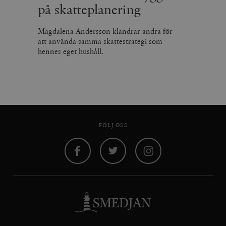
på skatteplanering
Magdalena Andersson klandrar andra för
att använda samma skattestrategi som
hennes eget hushåll.
FÖLJ OSS
Facebook
Twitter
Instagram