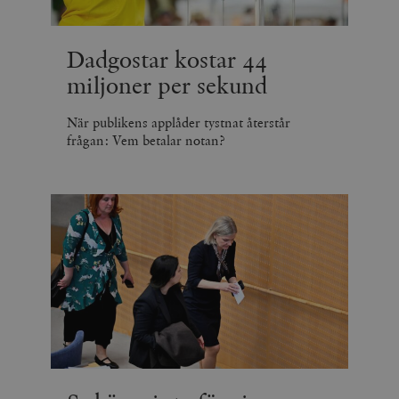
Dadgostar kostar 44
miljoner per sekund
När publikens applåder tystnat återstår
frågan: Vem betalar notan?