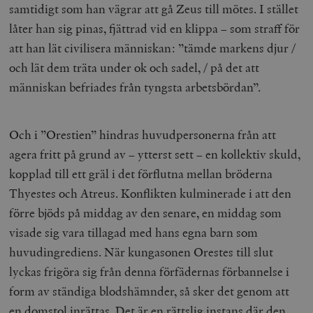
samtidigt som han vägrar att gå Zeus till mötes. I stället
låter han sig pinas, fjättrad vid en klippa – som straff för
att han lät civilisera människan: ”tämde markens djur /
och lät dem träta under ok och sadel, / på det att
människan befriades från tyngsta arbetsbördan”.
Och i ”Orestien” hindras huvudpersonerna från att
agera fritt på grund av – ytterst sett – en kollektiv skuld,
kopplad till ett gräl i det förflutna mellan bröderna
Thyestes och Atreus. Konflikten kulminerade i att den
förre bjöds på middag av den senare, en middag som
visade sig vara tillagad med hans egna barn som
huvudingrediens. När kungasonen Orestes till slut
lyckas frigöra sig från denna förfädernas förbannelse i
form av ständiga blodshämnder, så sker det genom att
en domstol inrättas. Det är en rättslig instans där den