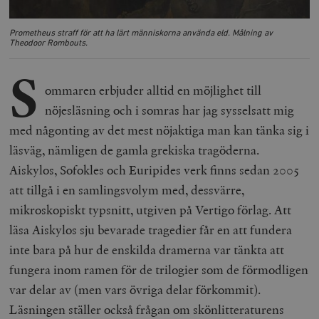
Prometheus straff för att ha lärt människorna använda eld. Målning av
Theodoor Rombouts.
S
ommaren erbjuder alltid en möjlighet till
nöjesläsning och i somras har jag sysselsatt mig
med någonting av det mest nöjaktiga man kan tänka sig i
läsväg, nämligen de gamla grekiska tragöderna.
Aiskylos, Sofokles och Euripides verk finns sedan 2005
att tillgå i en samlingsvolym med, dessvärre,
mikroskopiskt typsnitt, utgiven på Vertigo förlag. Att
läsa Aiskylos sju bevarade tragedier får en att fundera
inte bara på hur de enskilda dramerna var tänkta att
fungera inom ramen för de trilogier som de förmodligen
var delar av (men vars övriga delar förkommit).
Läsningen ställer också frågan om skönlitteraturens