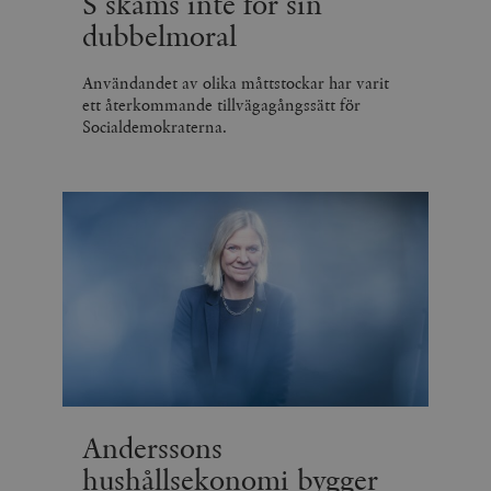
S skäms inte för sin
dubbelmoral
Användandet av olika måttstockar har varit
ett återkommande tillvägagångssätt för
Socialdemokraterna.
Anderssons
hushållsekonomi bygger