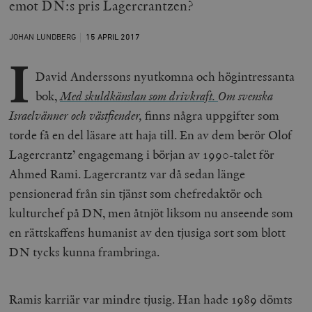
emot DN:s pris Lagercrantzen?
JOHAN LUNDBERG
15 APRIL
2017
I
David Anderssons nyutkomna och högintressanta
bok,
Med skuldkänslan som drivkraft.
Om svenska
Israelvänner och västfiender,
finns några uppgifter som
torde få en del läsare att haja till. En av dem berör Olof
Lagercrantz’ engagemang i början av 1990-talet för
Ahmed Rami. Lagercrantz var då sedan länge
pensionerad från sin tjänst som chefredaktör och
kulturchef på DN, men åtnjöt liksom nu anseende som
en rättskaffens humanist av den tjusiga sort som blott
DN tycks kunna frambringa.
Ramis karriär var mindre tjusig. Han hade 1989 dömts