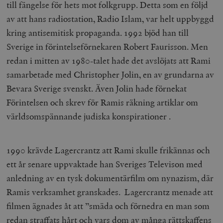
till fängelse för hets mot folkgrupp. Detta som en följd
av att hans radiostation, Radio Islam, var helt uppbyggd
kring antisemitisk propaganda. 1992 bjöd han till
Sverige in förintelseförnekaren Robert Faurisson. Men
redan i mitten av 1980-talet hade det avslöjats att Rami
samarbetade med Christopher Jolin, en av grundarna av
Bevara Sverige svenskt. Även Jolin hade förnekat
Förintelsen och skrev för Ramis räkning artiklar om
världsomspännande judiska konspirationer .
1990 krävde Lagercrantz att Rami skulle frikännas och
ett år senare uppvaktade han Sveriges Televison med
anledning av en tysk dokumentärfilm om nynazism, där
Ramis verksamhet granskades. Lagercrantz menade att
filmen ägnades åt att ”smäda och förnedra en man som
redan straffats hårt och vars dom av många rättskaffens