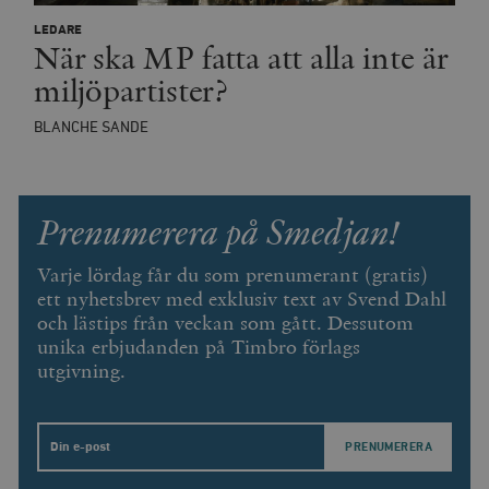
LEDARE
__cf_bm
Cloudflare
När ska MP fatta att alla inte är
Inc.
m
.vimeo.com
miljöpartister?
BLANCHE SANDE
Prenumerera på Smedjan!
Varje lördag får du som prenumerant (gratis)
ett nyhetsbrev med exklusiv text av Svend Dahl
och lästips från veckan som gått. Dessutom
unika erbjudanden på Timbro förlags
Leverantör
Namn
Utgång
B
utgivning.
/ Domän
Leverantör /
Namn
Utgång
Beskrivning
_ga
Google LLC
1 år 1
D
Domän
.timbro.se
månad
a
U
YSC
Google LLC
Session
Denna cookie 
Email
e
.youtube.com
av YouTube fö
G
spåra visning
a
inbäddade vi