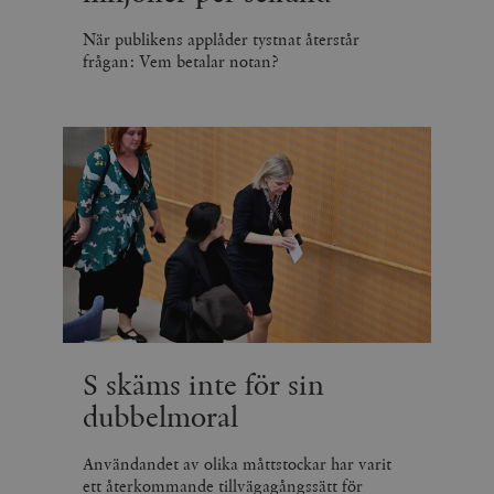
När publikens applåder tystnat återstår
frågan: Vem betalar notan?
S skäms inte för sin
dubbelmoral
Användandet av olika måttstockar har varit
ett återkommande tillvägagångssätt för