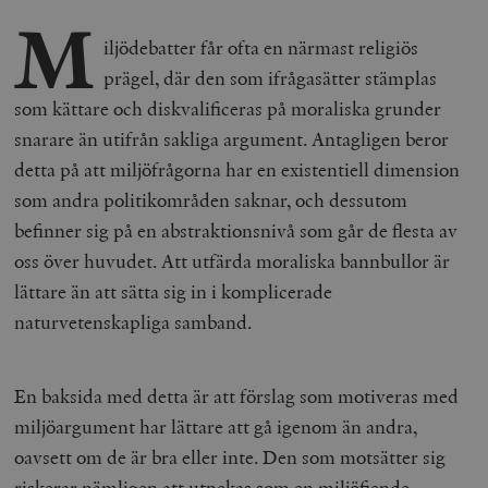
M
iljödebatter får ofta en närmast religiös
prägel, där den som ifrågasätter stämplas
som kättare och diskvalificeras på moraliska grunder
snarare än utifrån sakliga argument. Antagligen beror
detta på att miljöfrågorna har en existentiell dimension
som andra politikområden saknar, och dessutom
befinner sig på en abstraktionsnivå som går de flesta av
oss över huvudet. Att utfärda moraliska bannbullor är
lättare än att sätta sig in i komplicerade
naturvetenskapliga samband.
En baksida med detta är att förslag som motiveras med
miljöargument har lättare att gå igenom än andra,
oavsett om de är bra eller inte. Den som motsätter sig
riskerar nämligen att utpekas som en miljöfiende.