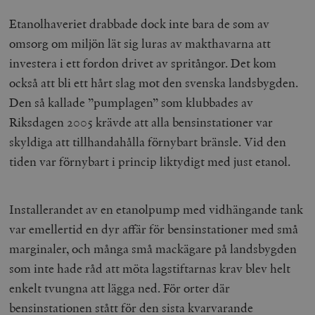
Etanolhaveriet drabbade dock inte bara de som av
omsorg om miljön lät sig luras av makthavarna att
investera i ett fordon drivet av spritångor. Det kom
också att bli ett hårt slag mot den svenska landsbygden.
Den så kallade ”pumplagen” som klubbades av
Riksdagen 2005 krävde att alla bensinstationer var
skyldiga att tillhandahålla förnybart bränsle. Vid den
tiden var förnybart i princip liktydigt med just etanol.
Installerandet av en etanolpump med vidhängande tank
var emellertid en dyr affär för bensinstationer med små
marginaler, och många små mackägare på landsbygden
som inte hade råd att möta lagstiftarnas krav blev helt
enkelt tvungna att lägga ned. För orter där
bensinstationen stått för den sista kvarvarande