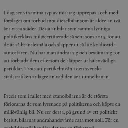
I dag ser vi samma typ av misstag upprepas i och med
förslaget om förbud mot dieselbilar som är äldre än två
år i vissa städer. Detta är bilar som samma lynniga
politikerklass miljöcertifierade så sent som 2015, för att
de är så bränslesnåla och släpper ut så lite koldioxid i
atmosfären. Nu har man ändrat sig och bestämt sig för
att förbjuda dem eftersom de släpper ut hälsovådliga
partiklar. Trots att partikelnivån i den svenska
stadstrafiken är lägre än vad den är i tunnelbanan.
Precis som i fallet med etanolbilarna är de största
förlorarna de som lyssnade på politikerna och köpte en
miljövänlig bil. Nu ser dessa, på grund av ett politiskt
beslut, bilarnas andrahandsvärde rasa mot noll. För en
enskild familj handlar det om en förlust på