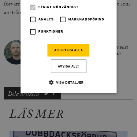
förvärra situationen den vill åtgärda, och straffa de som
STRIKT NÖDVÄNDIGT
anstränger sig på vägen.
ANALYS
MARKNADSFÖRING
FUNKTIONER
LARS ANDERS JOHANSSON
Lars Anders Johansson är författare, journalist
ACCEPTERA ALLA
och tidigare chefredaktör på Smedjan. Han
driver också podcasten
Budoarstämning
.
AVVISA ALLT
VISA DETALJER
Dela artikeln
Strikt nödvändigt
Analys
LÄS MER
Marknadsföring
Funktioner
Strikt nödvändiga kakor tillåter
kärnwebbplatsfunktioner som användarinloggning
och kontohantering. Webbplatsen kan inte användas