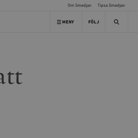
Om Smedjan
Tipsa Smedjan
MENY
FÖLJ
FÖLJ OSS
SEARCH
att