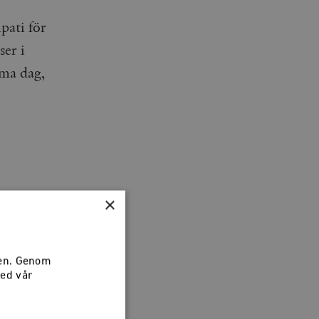
pati för
ser i
ma dag,
×
nska
sen. Genom
med vår