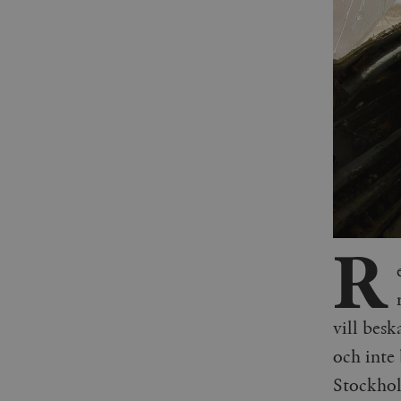
R
vill besk
och inte
Stockho