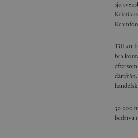
sju svens
Kristian
Kramfors
Till att 
bra kont
eftersom 
därifrån.
handelsk
30 000 mä
bedriva m