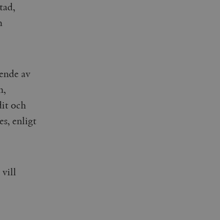
tad,
h
oende av
n,
dit och
s, enligt
 vill