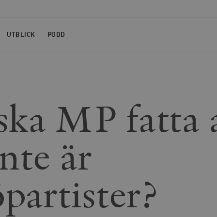
UTBLICK
PODD
ska MP fatta 
inte är
öpartister?