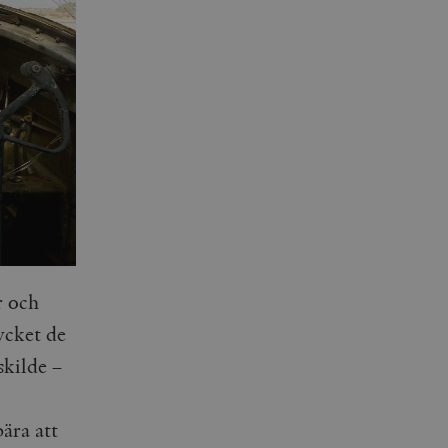
r och
ycket de
skilde –
bära att