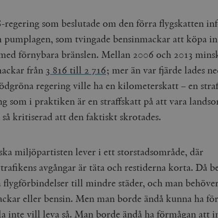
Google LLC
1 dag
Denna cookie ställs in av Google Analytics. Den l
Mailchimp
28 dagar
.timbro.se
unikt värde för varje besökt sida och används fö
timbro.se
regering som beslutade om den förra flygskatten in
sidvisningar.
Cloudflare
30
Denna cookie används för att skilja mellan människor och bot
.timbro.se
54
Detta är en mönstertyps-cookie som har ställts in
Inc.
minuter
för webbplatsen för att göra giltiga rapporter om användnin
 pumplagen, som tvingade bensinmackar att köpa in
sekunder
mönsterelementet i namnet innehåller det unika i
.podbean.com
kontot eller webbplatsen det hänför sig till. Det 
ed förnybara bränslen. Mellan 2006 och 2013 mins
som används för att begränsa mängden data som 
Meta
3
Används av Facebook för att leverera en serie reklamproduk
webbplatser med hög trafikvolym.
Platform Inc.
månader
från tredjepartsannonsörer
mackar från
3 816 till 2 716
; mer än var fjärde lades ne
.timbro.se
.timbro.se
1 år 1
Denna cookie används av Google Analytics för at
dgröna regering ville ha en kilometerskatt – en straf
månad
sessionstillståndet.
Vimeo.com
1 år 1
Dessa kakor används av Vimeo-videospelaren på webbplatse
Inc.
månad
.timbro.se
1 år
.vimeo.com
g som i praktiken är en straffskatt på att vara landso
mple_675006
.timbro.se
2
så kritiserad att den faktiskt skrotades.
minuter
.timbro.se
30
minuter
ka miljöpartisten lever i ett storstadsområde, där
vtrafikens avgångar är täta och restiderna korta. Då 
 flygförbindelser till mindre städer, och man behöve
ckar eller bensin. Men man borde ändå kunna ha för
lla inte vill leva så. Man borde ändå ha förmågan att i