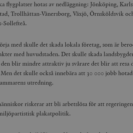
ka flygplatser hotas av nedläggning: Jönköping, Karls
stad, Trollhättan-Vänersborg, Växjö, Örnsköldsvik oc
-Sollefteå.
börja med skulle det skada lokala företag, som är ber
akter med huvudstaden. Det skulle skada landsbygde
den blir mindre attraktiv ju svårare det blir att resa 
 Men det skulle också innebära att 30 000 jobb hotade
ammarens utredning.
nniskor riskerar att bli arbetslösa för att regeringen
iljöpartistisk plakatpolitik.