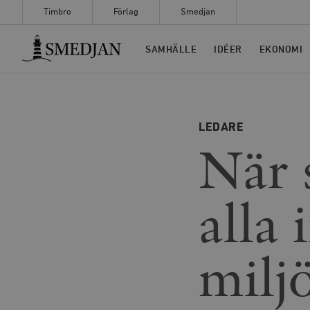
Timbro
Förlag
Smedjan
Timbro
SAMHÄLLE
IDÉER
EKONOMI
LEDARE
När 
alla 
milj