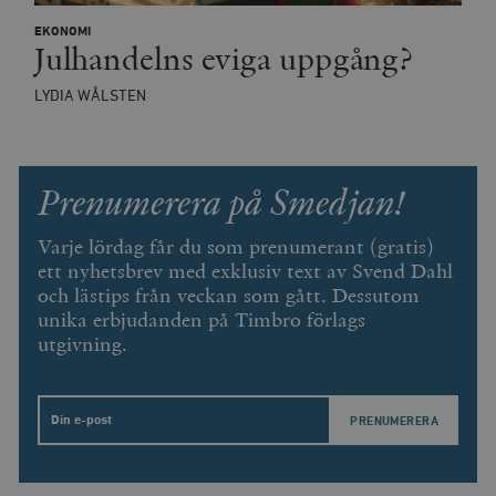
wp_woocommerce_session_[abcdef0123456789]
timbro.se
2
EKONOMI
{32}
Julhandelns eviga uppgång?
__cf_bm
Cloudflare
Inc.
m
LYDIA WÅLSTEN
.myfonts.net
Prenumerera på Smedjan!
Varje lördag får du som prenumerant (gratis)
ett nyhetsbrev med exklusiv text av Svend Dahl
och lästips från veckan som gått. Dessutom
_hjAbsoluteSessionInProgress
Hotjar Ltd
unika erbjudanden på Timbro förlags
.timbro.se
m
utgivning.
Email