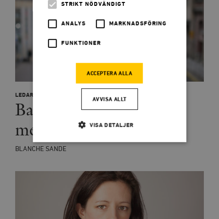
STRIKT NÖDVÄNDIGT
ANALYS
MARKNADSFÖRING
FUNKTIONER
ACCEPTERA ALLA
LEDARE
AVVISA ALLT
Banta staten, inte
medborgarna
VISA DETALJER
BLANCHE SANDE
Strikt nödvändigt
Analys
Marknadsföring
Funktioner
Strikt nödvändiga kakor tillåter
kärnwebbplatsfunktioner som användarinloggning
och kontohantering. Webbplatsen kan inte användas
ordentligt utan strikt nödvändiga cookies.