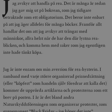
J
ag avskyr att handla på rea. Det är många år sedan
jag gav mig ut på bokrean, som jag tidigare
betraktade som ett obligatorium. Det beror inte enbart
på att jag äger alldeles för många böcker. Framför allt
handlar det om att jag avskyr att trängas med
människor, allra helst när de har den där lystna rea-
blicken, och komma hem med saker som jag egentligen
inte hade tänkt köpa.
Jag är inte ensam om min aversion för rea-hysterin. I
samband med varje större organiserad prisnedsättning
(eller ”köpfest” som handeln själv föredrar att kalla det)
kommer de upprörda artiklarna och protesterna som ett
brev på posten. I år är det bland andra
Naturskyddsföreningen som organiserar protester, som
evenemanget ”Black Friday – jag köper det inte”.