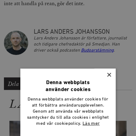
inte att handla på rean, gör det inte.
LARS ANDERS JOHANSSON
Lars Anders Johansson är författare, journalist
och tidigare chefredaktör på Smedjan. Han
driver också podcasten
Budoarstämning
.
×
Denna webbplats
Dela artikeln
använder cookies
LÄS MER
Denna webbplats använder cookies för
att förbättra användarupplevelsen.
Genom att använda vår webbplats
samtycker du till alla cookies i enlighet
med vår cookiepolicy.
Läs mer