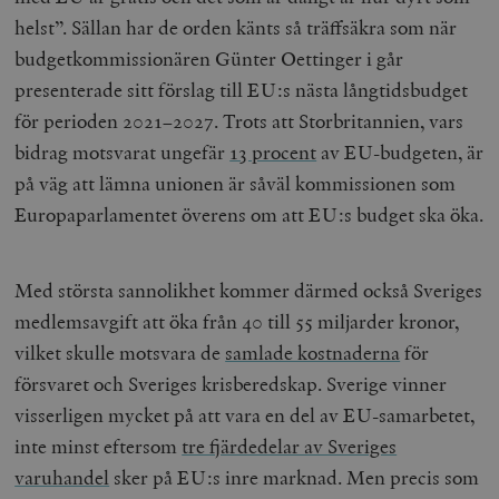
helst”. Sällan har de orden känts så träffsäkra som när
budgetkommissionären Günter Oettinger i går
presenterade sitt förslag till EU:s nästa långtidsbudget
för perioden 2021–2027. Trots att Storbritannien, vars
bidrag motsvarat ungefär
13 procent
av EU-budgeten, är
på väg att lämna unionen är såväl kommissionen som
Europaparlamentet överens om att EU:s budget ska öka.
Med största sannolikhet kommer därmed också Sveriges
medlemsavgift att öka från 40 till 55 miljarder kronor,
vilket skulle motsvara de
samlade kostnaderna
för
försvaret och Sveriges krisberedskap. Sverige vinner
visserligen mycket på att vara en del av EU-samarbetet,
inte minst eftersom
tre fjärdedelar av Sveriges
varuhandel
sker på EU:s inre marknad. Men precis som