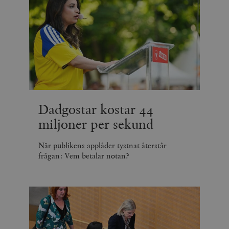
.vimeo.com
videospelare
_hjIncludedInSessionSample_675006
.timbro.se
2
webbplatser.
minuter
_hjSession_675006
.timbro.se
30
minuter
Dadgostar kostar 44
miljoner per sekund
När publikens applåder tystnat återstår
frågan: Vem betalar notan?