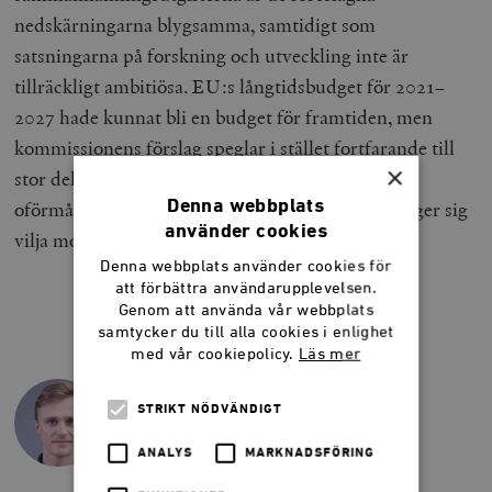
nedskärningarna blygsamma, samtidigt som
satsningarna på forskning och utveckling inte är
tillräckligt ambitiösa. EU:s långtidsbudget för 2021–
2027 hade kunnat bli en budget för framtiden, men
kommissionens förslag speglar i stället fortfarande till
×
stor del efterkrigstidens prioriteringar. En sådan
Denna webbplats
oförmåga till anpassning kan stå en union som säger sig
använder cookies
vilja moderniseras mycket dyrt.
Denna webbplats använder cookies för
att förbättra användarupplevelsen.
Genom att använda vår webbplats
samtycker du till alla cookies i enlighet
EMANUEL ÖRTENGREN
med vår cookiepolicy.
Läs mer
Emanuel Örtengren är projektledare på
tankesmedjan Frivärld.
STRIKT NÖDVÄNDIGT
@emanuelorten
emanuel@frivarld.se
ANALYS
MARKNADSFÖRING
073-581 94 54