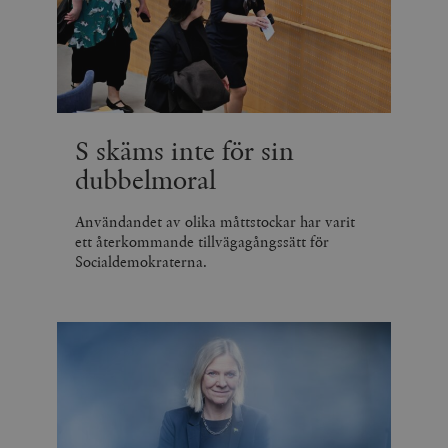
S skäms inte för sin
dubbelmoral
Användandet av olika måttstockar har varit
ett återkommande tillvägagångssätt för
Socialdemokraterna.