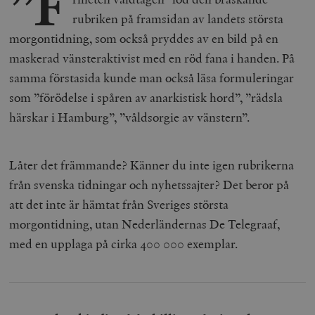
”F
rubriken på framsidan av landets största
morgontidning, som också pryddes av en bild på en
maskerad vänsteraktivist med en röd fana i handen. På
samma förstasida kunde man också läsa formuleringar
som ”förödelse i spåren av anarkistisk hord”, ”rädsla
härskar i Hamburg”, ”våldsorgie av vänstern”.
Låter det främmande? Känner du inte igen rubrikerna
från svenska tidningar och nyhetssajter? Det beror på
att det inte är hämtat från Sveriges största
morgontidning, utan Nederländernas De Telegraaf,
med en upplaga på c
irk
a 400 000 exemplar.