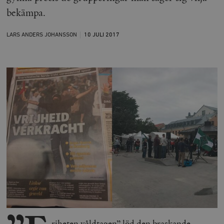
bekämpa.
LARS ANDERS JOHANSSON
10 JULI
2017
riheten våldtagen” löd den braskande