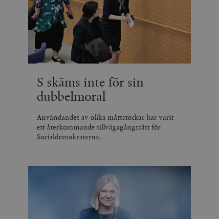
S skäms inte för sin
dubbelmoral
Användandet av olika måttstockar har varit
ett återkommande tillvägagångssätt för
Socialdemokraterna.