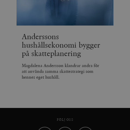
Anderssons
hushållsekonomi bygger
på skatteplanering
Magdalena Andersson klandrar andra för
att använda samma skattestrategi som
hennes eget hushåll.
FÖLJ OSS