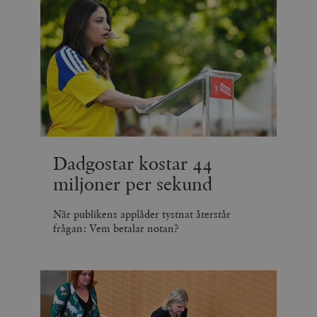
Dadgostar kostar 44
miljoner per sekund
När publikens applåder tystnat återstår
frågan: Vem betalar notan?