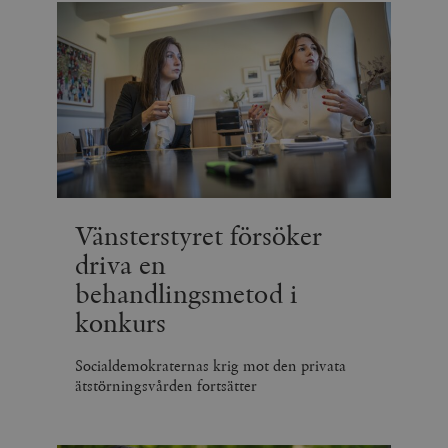
.vimeo.com
videospelare
_hjIncludedInSessionSample_675006
.timbro.se
2
webbplatser.
minuter
_hjSession_675006
.timbro.se
30
minuter
Vänsterstyret försöker
driva en
behandlingsmetod i
konkurs
Socialdemokraternas krig mot den privata
ätstörningsvården fortsätter