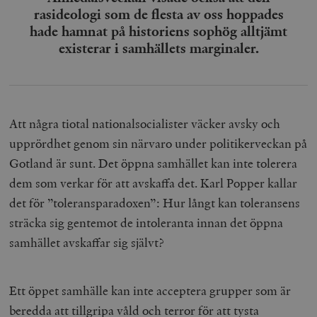
rasideologi som de flesta av oss hoppades
hade hamnat på historiens sophög alltjämt
existerar i samhällets marginaler.
Att några tiotal nationalsocialister väcker avsky och
upprördhet genom sin närvaro under politikerveckan på
Gotland är sunt. Det öppna samhället kan inte tolerera
de
m
som verkar för att avskaffa det. Karl Popper
kall
ar
det för ”toleransparadoxen”
: H
ur långt
kan
toleransens
sträcka sig gentemot de intoleranta innan det öppna
samhället avskaffar sig självt
?
Ett öppet samhälle kan inte acceptera grupper som är
beredda att tillgripa våld och terror för att tysta