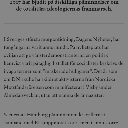
2017 har bjudit på åtskilliga påminnelser om
de totalitära ideologiernas frammarsch.
I Sveriges största morgontidning, Dagens Nyheter, har
tongångarna varit annorlunda. På nyhetsplats har
oviljan att ge vänsterdemonstranterna en politisk
hemvist varit påtaglig. I
st
ället för socialister beskrivs de
i vaga termer som ”maskerade huliganer”. Det är som
om DN skulle ha skildrat aktivisterna från Nordiska
Motståndsrörelsen som manifesterat i Visby under
Almedalsveckan, utan att nämna de är nazister.
Scenerna i Hamburg påminner om kravallerna i
samband med EU-toppmötet 2001, men i ännu större