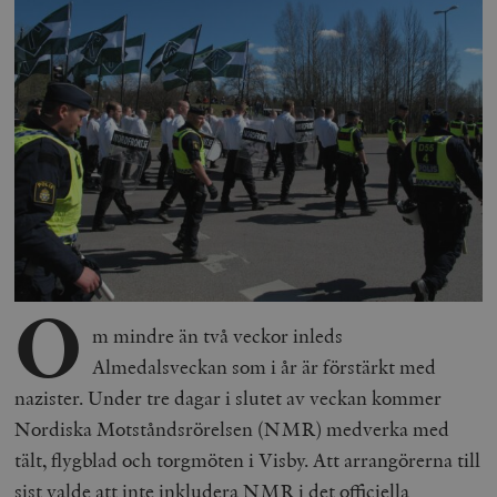
O
m mindre än två veckor inleds
Almedalsveckan som i år är förstärkt med
nazister. Under tre dagar i slutet av veckan kommer
Nordiska Motståndsrörelsen (NMR) medverka med
tält, flygblad och torgmöten i Visby. Att arrangörerna till
sist valde att inte inkludera NMR i det officiella