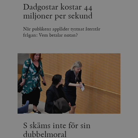
Dadgostar kostar 44
miljoner per sekund
När publikens applåder tystnat återstår
frågan: Vem betalar notan?
S skäms inte för sin
dubbelmoral