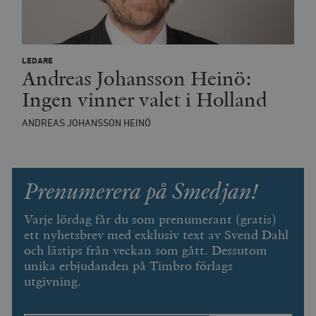
__cf_bm
Cloudflare
Inc.
m
LEDARE
.vimeo.com
Andreas Johansson Heinö:
Ingen vinner valet i Holland
ANDREAS JOHANSSON HEINÖ
Prenumerera på Smedjan!
Varje lördag får du som prenumerant (gratis)
ett nyhetsbrev med exklusiv text av Svend Dahl
och lästips från veckan som gått. Dessutom
Leverantör
Namn
Utgång
B
unika erbjudanden på Timbro förlags
/ Domän
Leverantör /
utgivning.
Namn
Utgång
Beskrivning
_ga
Google LLC
1 år 1
D
Domän
.timbro.se
månad
a
U
YSC
Google LLC
Session
Denna cookie 
e
.youtube.com
av YouTube fö