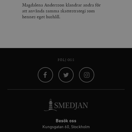
Magdalena Andersson klandrar andra för
att använda samma skattestrategi som
hennes eget hushåll.
FÖLJ OSS
Facebook
Twitter
Instagram
Besök oss
Kungsgatan 60, Stockholm