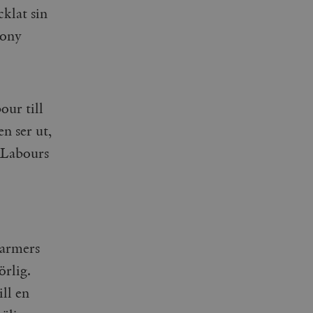
agnens innehåll / data
klat sin
Tony
ellan människor och bots.
ör att göra giltiga
webbplats.
our till
påra början av
essioner. Den innehåller
n ser ut,
r Labours
ellan människor och bots.
ör att göra giltiga
webbplats.
tarmers
inbäddade videor.
rsal Analytics - vilket är
lystjänst. Denna cookie
örlig.
t tilldela ett
ierare. Den ingår i varje
darinställningar för
ill en
t beräkna besökar-,
öra om
pporterna.
 av Youtube-gränssnittet.