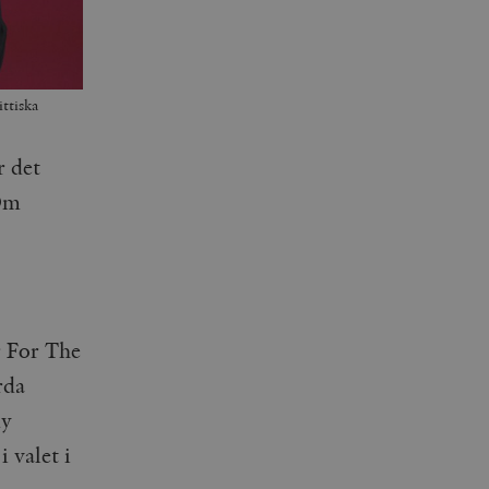
ttiska
r det
 Om
 For The
rda
my
 valet i