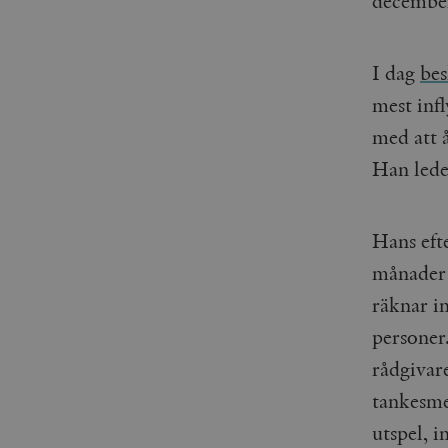
decembe
I dag
bes
mest inf
med att 
Han lede
Hans eft
månader 
räknar i
personer
rådgivar
tankesme
utspel, 