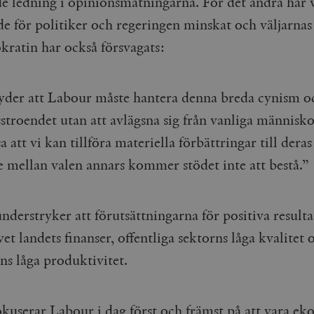
e ledning i opinionsmätningarna. För det andra har v
Google LLC
1 dag
Denna cookie ställs in av Google Analytics. Den l
Mailchimp
28 dagar
e för politiker och regeringen minskat och väljarnas 
.timbro.se
unikt värde för varje besökt sida och används fö
timbro.se
sidvisningar.
Cloudflare
30
Denna cookie används för att skilja mellan människor och bot
kratin har också försvagats:
.timbro.se
54
Detta är en mönstertyps-cookie som har ställts in
Inc.
minuter
för webbplatsen för att göra giltiga rapporter om användnin
sekunder
mönsterelementet i namnet innehåller det unika i
.podbean.com
kontot eller webbplatsen det hänför sig till. Det 
som används för att begränsa mängden data som 
Meta
3
Används av Facebook för att leverera en serie reklamproduk
webbplatser med hög trafikvolym.
Platform Inc.
månader
från tredjepartsannonsörer
yder att Labour måste hantera denna breda cynism o
.timbro.se
.timbro.se
1 år 1
Denna cookie används av Google Analytics för at
stroendet utan att avlägsna sig från vanliga människor
månad
sessionstillståndet.
Vimeo.com
1 år 1
Dessa kakor används av Vimeo-videospelaren på webbplatse
Inc.
månad
a att vi kan tillföra materiella förbättringar till deras 
.timbro.se
1 år
.vimeo.com
e mellan valen annars kommer stödet inte att bestå.”
mple_675006
.timbro.se
2
minuter
.timbro.se
30
minuter
derstryker att förutsättningarna för positiva resultat
vet landets finanser, offentliga sektorns låga kvalitet 
s låga produktivitet.
okuserar Labour i dag först och främst på att vara e