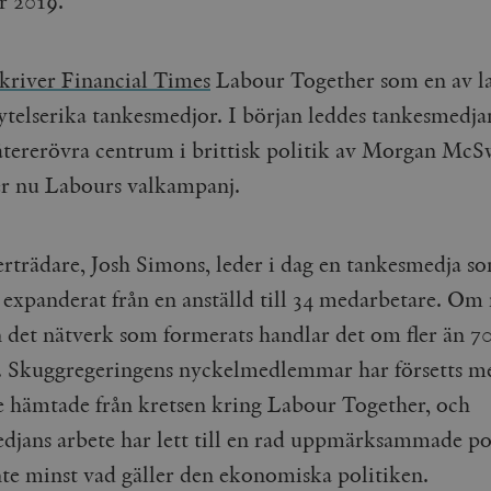
r 2019.
kriver Financial Times
Labour Together som en av l
lytelserika tankesmedjor. I början leddes tankesmedja
återerövra centrum i brittisk politik av Morgan McS
r nu Labours valkampanj.
erträdare, Josh Simons, leder i dag en tankesmedja s
expanderat från en anställd till 34 medarbetare. Om
n det nätverk som formerats handlar det om fler än 7
. Skuggregeringens nyckelmedlemmar har försetts m
e hämtade från kretsen kring Labour Together, och
djans arbete har lett till en rad uppmärksammade po
inte minst vad gäller den ekonomiska politiken.