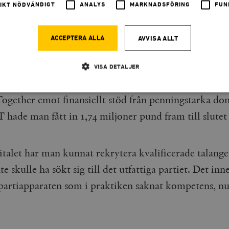
för är i dag utraderad.
IKT NÖDVÄNDIGT
ANALYS
MARKNADSFÖRING
FUN
ACCEPTERA ALLA
AVVISA ALLT
a av den vänsterradikala politik Corbyn stod för är i
VISA DETALJER
. Till skillnad från de flesta andra brittiska tankesme
ogether emot finansiellt stöd från penningstarka don
Strikt nödvändigt
Analys
Marknadsföring
Funktioner
 hade man fått in 1,74 miljoner pund fram till slutet
llåter kärnwebbplatsfunktioner som användarinloggning och kontohantering. Webbplatsen kan
ies.
Leverantör
talet har man kunnat rekrytera kvalificerade talang
Utgång
Beskrivning
/ Domän
te skulle ha sökt sig till det utfattiga partiet. Det inn
h
Automattic
Session
Hjälper WooCommerce att avgöra när v
Inc.
ändras.
 partiapparaten som i praktiken saknat kompetens, nu
timbro.se
Hotjar Ltd
30
Cookien är inställd så att Hotjar kan s
.timbro.se
minuter
användarens resa för ett totalt antal s
ingen identifierbar information.