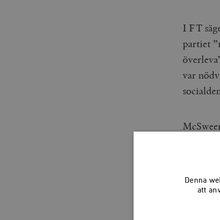
I FT säg
partiet ”
överleva
var nödvä
socialdem
McSweene
Corbyn. 
Denna web
att an
Det mesta 