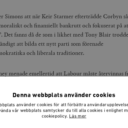
er Simons att när Keir Starmer efterträdde Corbyn så
moraliskt och finansiellt bankrutt och fokuserat på at
”. Det fanns då de som i likhet med Tony Blair trodde
ndigt att bilda ett nytt parti som förenade
okratiska och liberala traditioner.
y menade emellertid att Labour måste återvinnas f
Så blev det.
Denna webbplats använder cookies
bplats använder cookies för att förbättra användarupplevel
vända vår webbplats samtycker du till alla cookies i enlighet 
av den vänsterradikala poli
cookiepolicy.
Läs mer