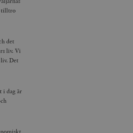
äljarnas
agrar och uppdaterar ett
tilltro
r att räkna och spåra
s. Detta är fördelaktigt
 av Google Analytics, där
gen av deras webbplats.
dentitetsnumret för
är en variant av _gat-kakan
registreras av Google på
ter, såsom realtidsbud
ch det
t bevara
s liv. Vi
r.
liv. Det
 i dag är
och
konomiskt