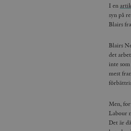
woocommerce_items_in_
I en
arti
syn på r
wp_woocommerce_sessio
{32}
Blairs fr
__cf_bm
Blairs N
_hjAbsoluteSessionInPr
det arbet
inte som 
__cf_bm
mest fra
förbättri
Namn
Namn
Men, fort
_ga
YSC
Labour n
VISITOR_INFO1_LIVE
Det är dä