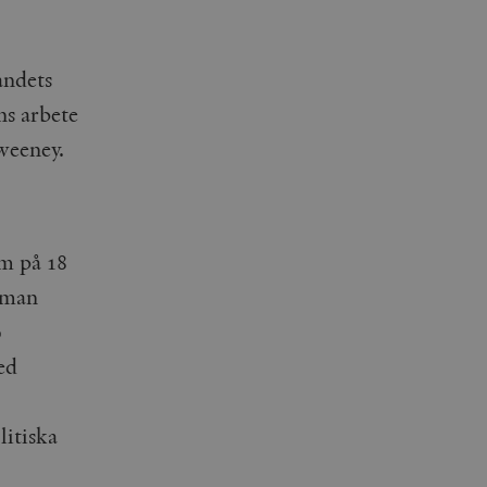
andets
ns arbete
weeney.
om på 18
 man
0
ed
litiska