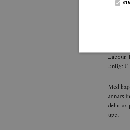
STR
Det mest
utraderat
Labour T
Enligt FT
Strikt nödvändiga kakor ti
utan strikt nödvändiga cook
Med kapi
Namn
annars in
woocommerce_cart_has
delar av
upp.
_hjFirstSeen