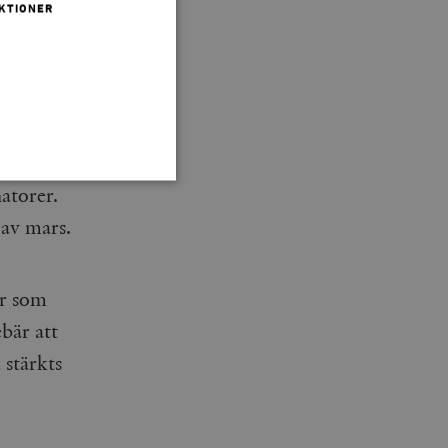
KTIONER
 dag
djor tar
atorer.
 av mars.
 inte användas ordentligt
er som
ebär att
agnens innehåll / data
 stärkts
påra början av
essioner. Den innehåller