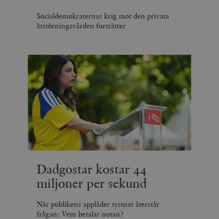
Socialdemokraternas krig mot den privata
ätstörningsvården fortsätter
Dadgostar kostar 44
miljoner per sekund
När publikens applåder tystnat återstår
frågan: Vem betalar notan?