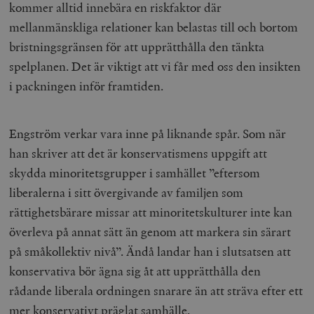
kommer alltid innebära en riskfaktor där
mellanmänskliga relationer kan belastas till och bortom
bristningsgränsen för att upprätthålla den tänkta
spelplanen. Det är viktigt att vi får med oss den insikten
i packningen inför framtiden.
woocommerce_items_in_cart
Automattic
S
Inc.
timbro.se
Engström verkar vara inne på liknande spår. Som när
han skriver att det är konservatismens uppgift att
skydda minoritetsgrupper i samhället ”eftersom
wp_woocommerce_session_[abcdef0123456789]
timbro.se
2
{32}
liberalerna i sitt övergivande av familjen som
__cf_bm
Cloudflare
rättighetsbärare missar att minoritetskulturer inte kan
Inc.
m
.myfonts.net
överleva på annat sätt än genom att markera sin särart
på småkollektiv nivå”. Ändå landar han i slutsatsen att
konservativa bör ägna sig åt att upprätthålla den
rådande liberala ordningen snarare än att sträva efter ett
mer konservativt präglat samhälle.