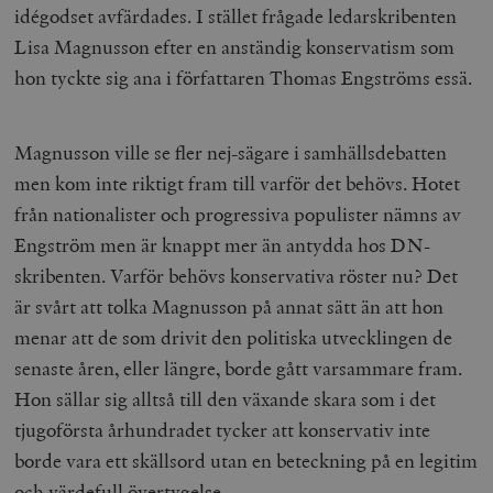
idégodset avfärdades. I stället frågade ledarskribenten
Lisa Magnusson efter en anständig konservatism som
hon tyckte sig ana i författaren Thomas Engströms essä.
Magnusson ville se fler nej-sägare i samhällsdebatten
men kom inte riktigt fram till varför det behövs. Hotet
från nationalister och progressiva populister nämns av
Engström men är knappt mer än antydda hos DN-
skribenten. Varför behövs konservativa röster nu? Det
är svårt att tolka Magnusson på annat sätt än att hon
menar att de som drivit den politiska utvecklingen de
senaste åren, eller längre, borde gått varsammare fram.
Hon sällar sig alltså till den växande skara som i det
tjugoförsta århundradet tycker att konservativ inte
borde vara ett skällsord utan en beteckning på en legitim
och värdefull övertygelse.