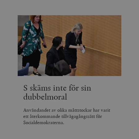
S skäms inte för sin
dubbelmoral
Användandet av olika måttstockar har varit
ett återkommande tillvägagångssätt för
Socialdemokraterna.