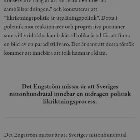
konservativ i dag är att försvara den liberala
samhällsordningen.” och konstaterar att
”likriktningspolitik är utplåningspolitik”. Detta i
polemik mot reaktionärer och progressiva puritaner
som vill vrida klockan bakåt till olika årtal för att finna
en bild av en paradistillvaro. Det är sant att dessa försök
kommer att innebära att folk hamnar i kläm.
Det Engström missar är att Sveriges
nittonhundratal innebar en utdragen politisk
likriktningsprocess.
Det Engström missar är att Sveriges nittonhundratal