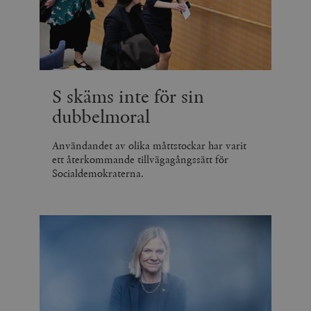
S skäms inte för sin
dubbelmoral
Användandet av olika måttstockar har varit
ett återkommande tillvägagångssätt för
Socialdemokraterna.