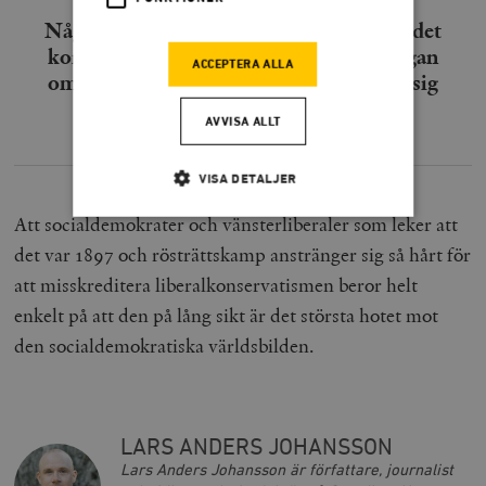
Någon statskramande konservatism av det
kontinentala slaget är det knappast frågan
ACCEPTERA ALLA
om när moderater och andra beskriver sig
som liberalkonservativa.
AVVISA ALLT
VISA DETALJER
Att socialdemokrater och vänsterliberaler som leker att
det var 1897 och rösträttskamp anstränger sig så hårt för
Strikt nödvändigt
Analys
att misskreditera liberalkonservatismen beror helt
Marknadsföring
Funktioner
enkelt på att den på lång sikt är det största hotet mot
Strikt nödvändiga kakor tillåter
den socialdemokratiska världsbilden.
kärnwebbplatsfunktioner som användarinloggning
och kontohantering. Webbplatsen kan inte användas
ordentligt utan strikt nödvändiga cookies.
Leverantör
Namn
U
/ Domän
LARS ANDERS JOHANSSON
woocommerce_cart_hash
Automattic
S
Lars Anders Johansson är författare, journalist
Inc.