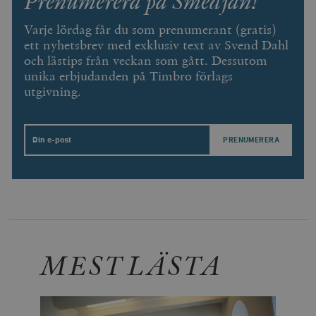
Prenumerera på Smedjan!
webbplatser;
s
också avgör
f
webbplatsbe
Varje lördag får du som prenumerant (gratis)
w
använder den
ett nyhetsbrev med exklusiv text av Svend Dahl
eller gamla 
_gid
Google LLC
1 dag
D
av Youtube-
och lästips från veckan som gått. Dessutom
.timbro.se
G
gränssnittet.
o
unika erbjudanden på Timbro förlags
v
mailchimp_landing_site
Mailchimp
28 dagar
utgivning.
o
timbro.se
o
__cf_bm
Cloudflare
30
Denna cookie
_gat_UA-19195086-1
.timbro.se
54
D
Inc.
minuter
för att skilja
sekunder
c
.podbean.com
människor oc
Email
G
Detta är förd
m
för webbplat
i
att göra gilti
i
rapporter o
e
användningen
si
deras webbpl
_
a
_fbp
Meta
3
Används av F
s
Platform Inc.
månader
för att lever
p
.timbro.se
serie
t
reklamproduk
MEST LÄSTA
såsom realti
_ga_YBG49SLCTY
.timbro.se
1 år 1
D
från
månad
G
tredjepartsa
b
vuid
Vimeo.com
1 år 1
Dessa kakor 
_hjSessionUser_675006
.timbro.se
1 år
Inc.
månad
av Vimeo-
.vimeo.com
videospelare