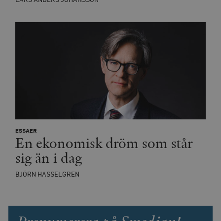
Leverantör
Namn
Utgång
B
/ Domän
Leverantör /
Namn
Utgång
Beskrivning
ESSÄER
_ga
Google LLC
1 år 1
D
Domän
En ekonomisk dröm som står
.timbro.se
månad
a
U
YSC
Google LLC
Session
Denna cookie 
sig än i dag
e
.youtube.com
av YouTube fö
G
spåra visning
a
inbäddade vi
a
BJÖRN HASSELGREN
u
VISITOR_INFO1_LIVE
Google LLC
6
Denna cookie 
t
.youtube.com
månader
av Youtube fö
g
hålla reda på
k
användarinst
i
för Youtube-v
w
inbäddade i
a