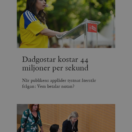
Dadgostar kostar 44
miljoner per sekund
När publikens applåder tystnat återstår
frågan: Vem betalar notan?