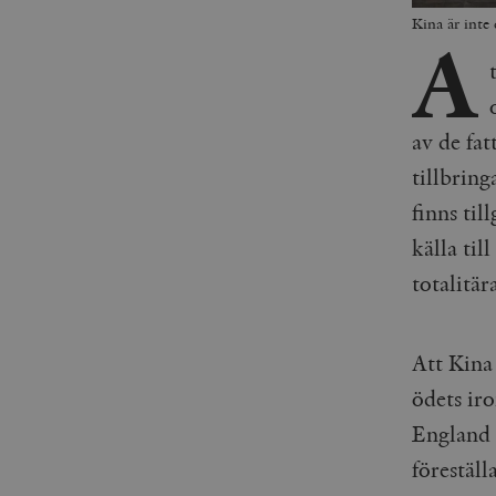
Kina är inte
A
av de fat
tillbring
finns ti
källa til
totalitär
Att Kina
ödets iro
England 
föreställ