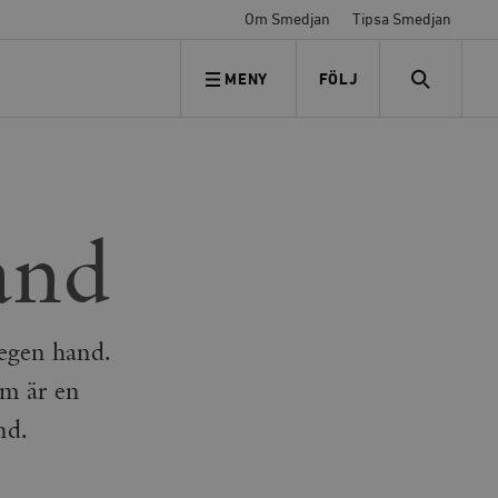
Om Smedjan
Tipsa Smedjan
MENY
FÖLJ
FÖLJ OSS
SEARCH
land
 egen hand.
om är en
nd.