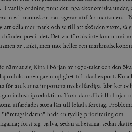
Google LLC
1 dag
Denna cookie ställs in av Google Analytics. Den l
Mailchimp
28 dagar
. I vanlig ordning finns det inga ekonomiska under, d
.timbro.se
unikt värde för varje besökt sida och används fö
timbro.se
sidvisningar.
sor med människor som agerar utifrån incitament. N
Cloudflare
30
Denna cookie används för att skilja mellan människor och bot
.timbro.se
54
Detta är en mönstertyps-cookie som har ställts in
Inc.
minuter
för webbplatsen för att göra giltiga rapporter om användnin
g att odla mer mark och se till att skörden växte, så 
sekunder
mönsterelementet i namnet innehåller det unika i
.podbean.com
kontot eller webbplatsen det hänför sig till. Det 
som används för att begränsa mängden data som 
Meta
3
Används av Facebook för att leverera en serie reklamproduk
ls bönder precis det. Det var förstås inte kommunism
webbplatser med hög trafikvolym.
Platform Inc.
månader
från tredjepartsannonsörer
.timbro.se
men är tänkt, men inte heller ren marknadsekono
.timbro.se
1 år 1
Denna cookie används av Google Analytics för at
månad
sessionstillståndet.
Vimeo.com
1 år 1
Dessa kakor används av Vimeo-videospelaren på webbplatse
Inc.
månad
.timbro.se
1 år
.vimeo.com
 närmat sig Kina i början av 1970-talet och den ök
mple_675006
.timbro.se
2
minuter
lsproduktionen gav möjlighet till ökad export. Kina
.timbro.se
30
ta för att kunna importera nyckelfärdiga fabriker och
minuter
egen industriproduktion. Trots den officiella linjen 
mi utfärdades stora lån till lokala företag. Probleme
a ”företagsledarna” hade en tydlig prioritering om
ngarna; först sig själva, sedan arbetarna, sedan skatt