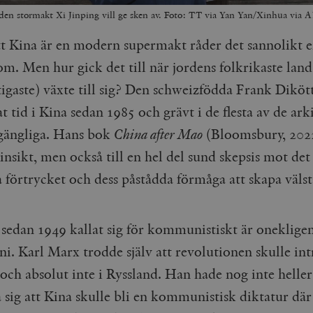
 den stormakt Xi Jinping vill ge sken av. Foto: TT via Yan Yan/Xinhua via 
tt Kina är en modern supermakt råder det sannolikt 
om. Men hur gick det till när jordens folkrikaste land
tigaste) växte till sig? Den schweizfödda Frank Diköt
at tid i Kina sedan 1985 och grävt i de flesta av de ar
llgängliga. Hans bok
China after Mao
(Bloomsbury, 2022
l insikt, men också till en hel del sund skepsis mot det
a förtrycket och dess påstådda förmåga att skapa väls
 sedan 1949 kallat sig för kommunistiskt är oneklige
ni. Karl Marx trodde själv att revolutionen skulle intr
och absolut inte i Ryssland. Han hade nog inte helle
a sig att Kina skulle bli en kommunistisk diktatur där