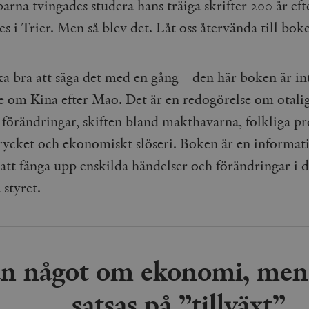
arna tvingades studera hans träiga skrifter 200 år eft
s i Trier. Men så blev det. Låt oss återvända till bok
ka bra att säga det med en gång – den här boken är in
se om Kina efter Mao. Det är en redogörelse om otali
 förändringar, skiften bland makthavarna, folkliga pr
rycket och ekonomiskt slöseri. Boken är en informat
 att fånga upp enskilda händelser och förändringar i d
 styret.
an något om ekonomi, men 
satsas på ”tillväxt”