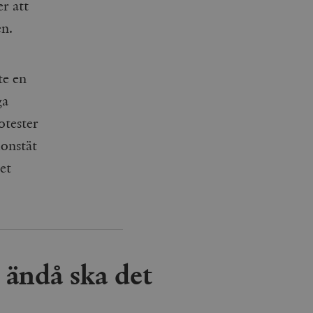
er att
en.
te en
ga
otester
ionstät
et
ändå ska det