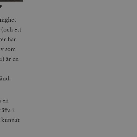
AP
enighet
 (och ett
ter har
kiv som
) är en
tånd.
n en
äffa i
r kunnat