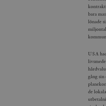
_gid
mailchimp_landing_site
kontrakt
bara mas
__cf_bm
_gat_UA-19195086-1
lönade si
_fbp
miljonta
kommunis
_ga_YBG49SLCTY
vuid
_hjSessionUser_675006
USA hade
_hjIncludedInSessionSa
livsmede
_hjSession_675006
hårdvalu
gång sin 
planekono
de lokal
utbetalni