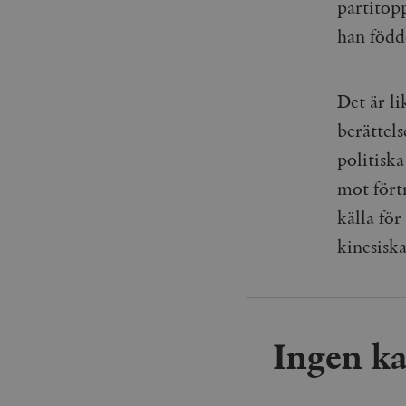
partitopp
han födde
Det är li
berättel
politiska
mot fört
källa för
kinesiska
Ingen k