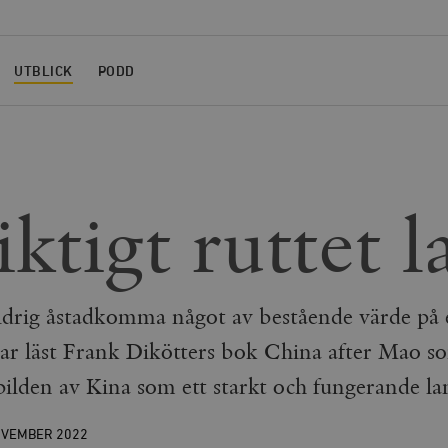
UTBLICK
PODD
iktigt ruttet 
ldrig åstadkomma något av bestående värde på
ar läst Frank Dikötters bok China after Mao s
ilden av Kina som ett starkt och fungerande la
OVEMBER
2022