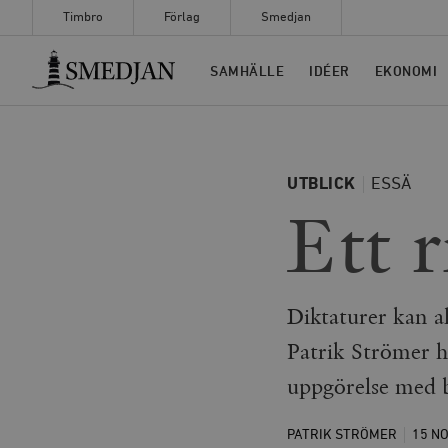
Timbro
Förlag
Smedjan
Timbro
SAMHÄLLE
IDÉER
EKONOMI
UTBLICK
ESSÄ
Ett r
Diktaturer kan a
Patrik Strömer h
uppgörelse med b
PATRIK STRÖMER
15 N