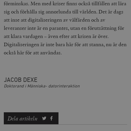
förminskas. Men med kriser finns också tillfällen att lära
Strikt nödvändiga kakor tillåter
sig och förhålla sig annorlunda till världen. Det är dags
kärnwebbplatsfunktioner som användarinloggning
att inse att digitaliseringen av välfärden och av
och kontohantering. Webbplatsen kan inte användas
ordentligt utan strikt nödvändiga cookies.
leveranser inte är en parantes, utan en förutsättning för
Leverantör
att klara vardagen – även efter att krisen är över.
Namn
U
/ Domän
Digitaliseringen är inte bara här för att stanna, nu är den
woocommerce_cart_hash
Automattic
S
Inc.
också här för att användas.
timbro.se
_hjFirstSeen
Hotjar Ltd
.timbro.se
m
JACOB DEXE
Doktorand i Människa- datorinteraktion
Dela artikeln