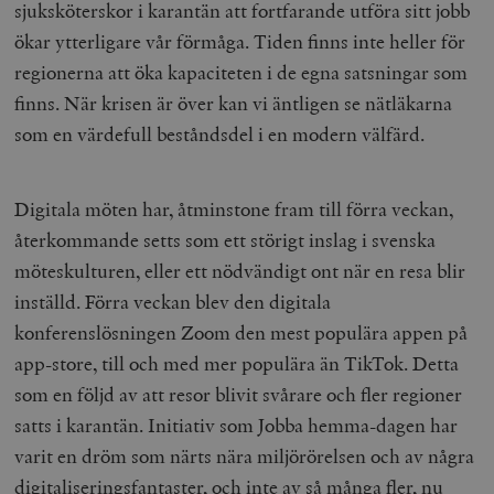
sjuksköterskor i karantän att fortfarande utföra sitt jobb
ökar ytterligare vår förmåga. Tiden finns inte heller för
regionerna att öka kapaciteten i de egna satsningar som
finns. När krisen är över kan vi äntligen se nätläkarna
som en värdefull beståndsdel i en modern välfärd.
Digitala möten har, åtminstone fram till förra veckan,
återkommande setts som ett störigt inslag i svenska
möteskulturen, eller ett nödvändigt ont när en resa blir
inställd. Förra veckan blev den digitala
konferenslösningen Zoom den mest populära appen på
app-store, till och med mer populära än TikTok. Detta
som en följd av att resor blivit svårare och fler regioner
satts i karantän. Initiativ som Jobba hemma-dagen har
varit en dröm som närts nära miljörörelsen och av några
digitaliseringsfantaster, och inte av så många fler, nu