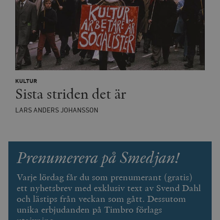
Inc.
timbro.se
wp_woocommerce_session_[abcdef0123456789]
timbro.se
2
{32}
__cf_bm
Cloudflare
Inc.
m
.myfonts.net
KULTUR
Sista striden det är
LARS ANDERS JOHANSSON
Prenumerera på Smedjan!
_hjAbsoluteSessionInProgress
Hotjar Ltd
Varje lördag får du som prenumerant (gratis)
.timbro.se
m
ett nyhetsbrev med exklusiv text av Svend Dahl
och lästips från veckan som gått. Dessutom
unika erbjudanden på Timbro förlags