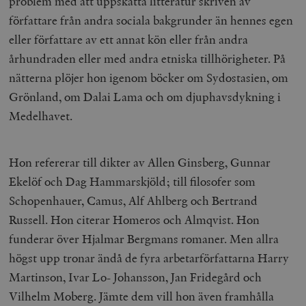
problem med att uppskatta litteratur skriven av
författare från andra sociala bakgrunder än hennes egen
eller författare av ett annat kön eller från andra
århundraden eller med andra etniska tillhörigheter. På
nätterna plöjer hon igenom böcker om Sydostasien, om
Grönland, om Dalai Lama och om djuphavsdykning i
Medelhavet.
Hon refererar till dikter av Allen Ginsberg, Gunnar
Ekelöf och Dag Hammarskjöld; till filosofer som
Schopenhauer, Camus, Alf Ahlberg och Bertrand
Russell. Hon citerar Homeros och Almqvist. Hon
funderar över Hjalmar Bergmans romaner. Men allra
högst upp tronar ändå de fyra arbetarförfattarna Harry
Martinson, Ivar Lo- Johansson, Jan Fridegård och
Vilhelm Moberg. Jämte dem vill hon även framhålla