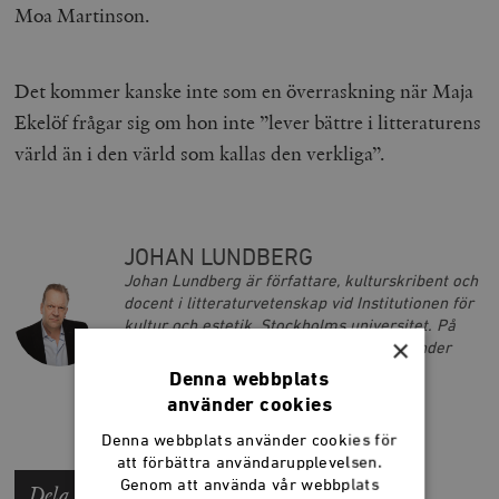
Moa Martinson.
Det kommer kanske inte som en överraskning när Maja
Ekelöf frågar sig om hon inte ”lever bättre i litteraturens
värld än i den värld som kallas den verkliga”.
JOHAN LUNDBERG
Johan Lundberg är författare, kulturskribent och
docent i litteraturvetenskap vid Institutionen för
kultur och estetik, Stockholms universitet. På
×
Timbro förlag har han givit ut Ljusets fiender
(2013) och Det sista museet (2016).
Denna webbplats
använder cookies
Denna webbplats använder cookies för
att förbättra användarupplevelsen.
Genom att använda vår webbplats
Dela artikeln