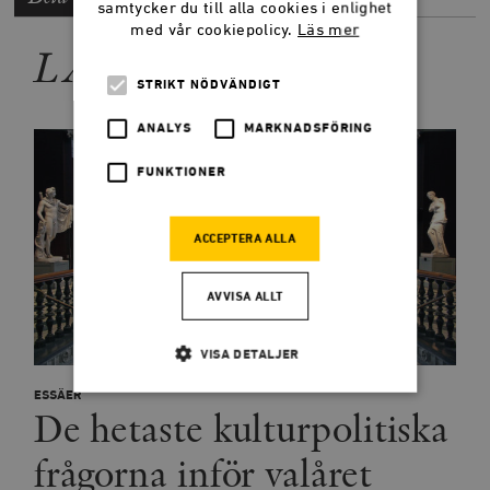
samtycker du till alla cookies i enlighet
med vår cookiepolicy.
Läs mer
LÄS MER
STRIKT NÖDVÄNDIGT
ANALYS
MARKNADSFÖRING
FUNKTIONER
ACCEPTERA ALLA
AVVISA ALLT
VISA DETALJER
ESSÄER
De hetaste kulturpolitiska
Strikt nödvändigt
Analys
frågorna inför valåret
Marknadsföring
Funktioner