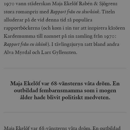
1970 vann städerskan Maja Ekelöf Rabén & Sjögrens
stora romanpris med
Rapport från en skurhink
. Titeln
alluderar på de vid denna tid så populära
rapportböckerna (och kom i sin tur att inspirera kåsören
Kardemumma till namnet på sin samling från 1970:
Rapport från en ishink
). I tävlingsjuryn satt bland andra
Alva Myrdal och Lars Gyllensten.
Maja Ekelöf var 68-vänsterns våta dröm. En
outbildad fembarnsmamma som i mogen
ålder hade blivit politiskt medveten.
Maja Ekelöf var 68-vänsterns våta dröm. En outbildad