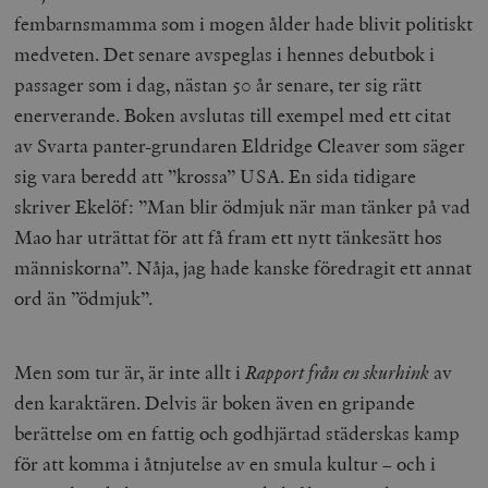
fembarnsmamma som i mogen ålder hade blivit politiskt
medveten. Det senare avspeglas i hennes debutbok i
passager som i dag, nästan 50 år senare, ter sig rätt
enerverande. Boken avslutas till exempel med ett citat
av Svarta panter-grundaren Eldridge Cleaver som säger
sig vara beredd att ”krossa” USA. En sida tidigare
skriver Ekelöf: ”Man blir ödmjuk när man tänker på vad
Mao har uträttat för att få fram ett nytt tänkesätt hos
människorna”. Nåja, jag hade kanske föredragit ett annat
ord än ”ödmjuk”.
Men som tur är, är inte allt i
Rapport från en skurhink
av
den karaktären. Delvis är boken även en gripande
berättelse om en fattig och godhjärtad städerskas kamp
för att komma i åtnjutelse av en smula kultur – och i