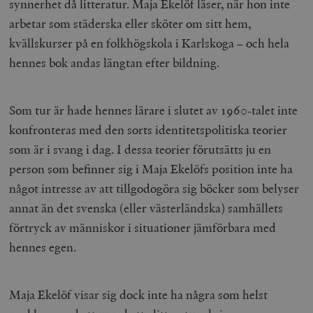
synnerhet då litteratur. Maja Ekelöf läser, när hon inte
arbetar som städerska eller sköter om sitt hem,
kvällskurser på en folkhögskola i Karlskoga – och hela
hennes bok andas längtan efter bildning.
Som tur är hade hennes lärare i slutet av 1960-talet inte
konfronteras med den sorts identitetspolitiska teorier
som är i svang i dag. I dessa teorier förutsätts ju en
person som befinner sig i Maja Ekelöfs position inte ha
något intresse av att tillgodogöra sig böcker som belyser
annat än det svenska (eller västerländska) samhällets
förtryck av människor i situationer jämförbara med
hennes egen.
Maja Ekelöf visar sig dock inte ha några som helst