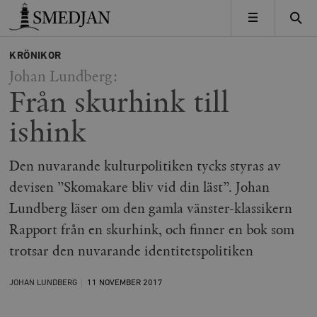
Timbro
MENY
KRÖNIKOR
Johan Lundberg:
Från skurhink till
ishink
Den nuvarande kulturpolitiken tycks styras av
devisen ”Skomakare bliv vid din läst”. Johan
Lundberg läser om den gamla vänster-klassikern
Rapport från en skurhink, och finner en bok som
trotsar den nuvarande identitetspolitiken
JOHAN LUNDBERG
11 NOVEMBER
2017