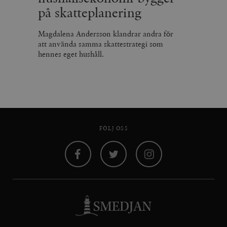
på skatteplanering
Magdalena Andersson klandrar andra för
att använda samma skattestrategi som
hennes eget hushåll.
FÖLJ OSS
Facebook
Twitter
Instagram