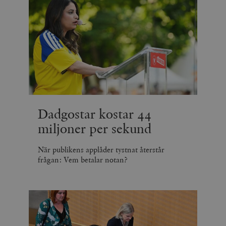
Dadgostar kostar 44
miljoner per sekund
När publikens applåder tystnat återstår
frågan: Vem betalar notan?