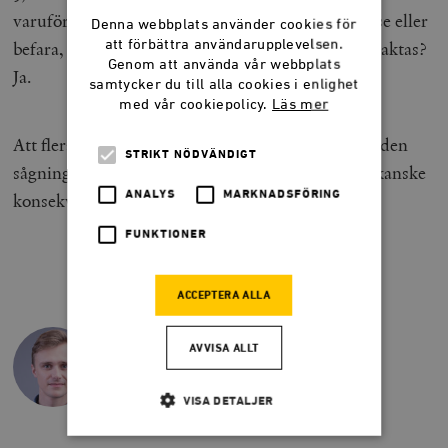
varuförsörjningsnämnden hade bort kunna förutse eller
Denna webbplats använder cookies för
att förbättra användarupplevelsen.
befara, och som skulle ha kunnat åtgärdas eller beaktas?
Genom att använda vår webbplats
Ja.
samtycker du till alla cookies i enlighet
med vår cookiepolicy.
Läs mer
Att flera politiker nu beviljats ansvarsfrihet, trots den
STRIKT NÖDVÄNDIGT
sågningen, är därför under all kritik. Nästa gång kanske
ANALYS
MARKNADSFÖRING
konsekvenserna blir ännu allvarligare.
FUNKTIONER
EMANUEL ÖRTENGREN
ACCEPTERA ALLA
Emanuel Örtengren är projektledare på
tankesmedjan Frivärld.
AVVISA ALLT
@emanuelorten
emanuel@frivarld.se
VISA DETALJER
073-581 94 54