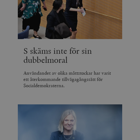
S skäms inte för sin
dubbelmoral
Användandet av olika måttstockar har varit
ett återkommande tillvägagångssätt för
Socialdemokraterna.