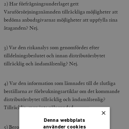
2) Har förfrågningsunderlaget gett
Varuförsörjningsnämnden tillräckliga möjligheter att
bedöma anbudsgivarnas möjligheter att uppfylla sina
åtaganden? Nej.
3) Var den riskanalys som genomfördes efter
tilldelningsbeslutet och innan distributörsbytet
tillräcklig och ändamålsenlig? Nej.
4) Var den information som lämnades till de slutliga
beställarna av förbrukningsartiklar om det kommande
distributörsbytet tillräcklig och ändamålsenlig?
Tillräcklig, men inte välgrundad.
×
Denna webbplats
5) Beror störningarna på förhållanden som
använder cookies