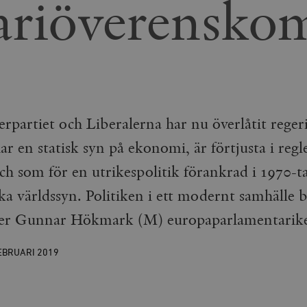
ariöverensko
rtiet och Liberalerna har nu överlåtit regeri
ar en statisk syn på ekonomi, är förtjusta i reg
och som för en utrikespolitik förankrad i 1970-ta
ka världssyn. Politiken i ett modernt samhälle 
iver Gunnar Hökmark (M) europaparlamentarike
EBRUARI
2019