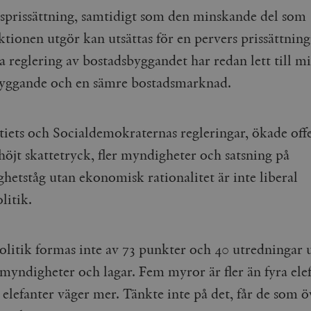
Google LLC
1 dag
Denna cookie ställs in av Google Analytics. Den l
Mailchimp
28 dagar
prissättning, samtidigt som den minskande del som
.timbro.se
unikt värde för varje besökt sida och används fö
timbro.se
sidvisningar.
tionen utgör kan utsättas för en pervers prissättnin
Cloudflare
30
Denna cookie används för att skilja mellan människor och bot
.timbro.se
54
Detta är en mönstertyps-cookie som har ställts in
Inc.
minuter
för webbplatsen för att göra giltiga rapporter om användnin
a reglering av bostadsbyggandet har redan lett till m
sekunder
mönsterelementet i namnet innehåller det unika i
.podbean.com
kontot eller webbplatsen det hänför sig till. Det 
yggande och en sämre bostadsmarknad.
som används för att begränsa mängden data som 
Meta
3
Används av Facebook för att leverera en serie reklamproduk
webbplatser med hög trafikvolym.
Platform Inc.
månader
från tredjepartsannonsörer
.timbro.se
.timbro.se
1 år 1
Denna cookie används av Google Analytics för at
månad
sessionstillståndet.
Vimeo.com
1 år 1
Dessa kakor används av Vimeo-videospelaren på webbplatse
tiets och Socialdemokraternas regleringar, ökade off
Inc.
månad
.timbro.se
1 år
.vimeo.com
 höjt skattetryck, fler myndigheter och satsning på
mple_675006
.timbro.se
2
minuter
hetståg utan ekonomisk rationalitet är inte liberal
.timbro.se
30
litik.
minuter
olitik formas inte av 73 punkter och 40 utredningar 
 myndigheter och lagar. Fem myror är fler än fyra elef
elefanter väger mer. Tänkte inte på det, får de som ö