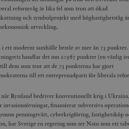
iberal reformvåg är lika fel som tron att ökad
kattning och symbolprojekt med höghastighetståg är 
sekonomisk utveckling.
n i ett modernt samhälle består av mer än 73 punkter.
ningsvis handlar det om 10567 punkter (en vänlig ir
till dem som tror att de 73 punkterna har gjort
okraterna till ett entreprenadparti för liberala refo
e när Ryssland bedriver konventionellt krig i Ukraina
 invasionsövningar, finansierar subversiva operation
enom penningtvätt, cyberkrigföring, fastighetsköp 
on, har Sverige en regering som ser Nato som ett tab