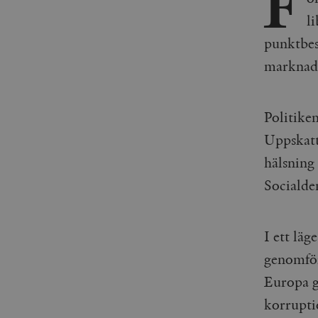
F
l
punktbes
marknad
Politike
Uppskatt
hälsning 
Socialdem
I ett läg
genomför
Europa g
korrupti