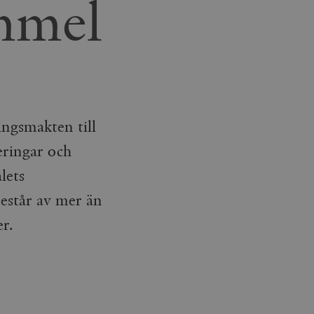
mmel
ngsmakten till
leringar och
lets
består av mer än
r.