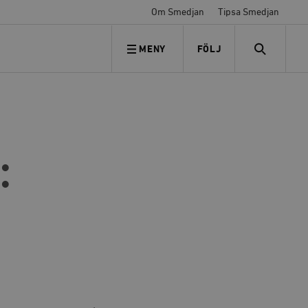
Om Smedjan
Tipsa Smedjan
MENY
FÖLJ
FÖLJ OSS
SEARCH
: