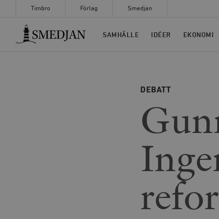
Timbro
Förlag
Smedjan
Timbro
SAMHÄLLE
IDÉER
EKONOMI
DEBATT
Gun
Inge
refo