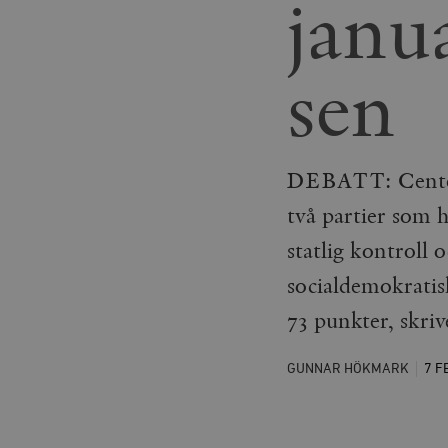
janu
sen
DEBATT: Centerpa
två partier som h
statlig kontroll 
socialdemokratis
73 punkter, skr
GUNNAR HÖKMARK
7 F