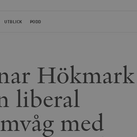
UTBLICK
PODD
nar Hökmark
n liberal
rmvåg med