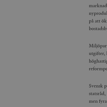
_gid
mailchimp_landing_site
marknads
nyproduk
__cf_bm
_gat_UA-19195086-1
på att ök
bostadsb
_fbp
_ga_YBG49SLCTY
vuid
Miljöpar
_hjSessionUser_675006
utgifter,
_hjIncludedInSessionSa
höghastig
_hjSession_675006
reformpo
Svensk p
statsråd,
men fyra 