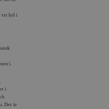
ett led i
onisk
rmer).
,
er i
och
u. Det är