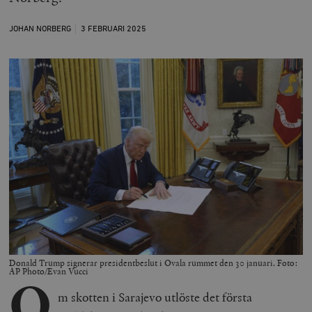
JOHAN NORBERG
3 FEBRUARI
2025
Donald Trump signerar presidentbeslut i Ovala rummet den 30 januari. Foto:
AP Photo/Evan Vucci
O
m skotten i Sarajevo utlöste det första