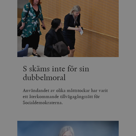
S skäms inte för sin
dubbelmoral
Användandet av olika måttstockar har varit
ett återkommande tillvägagångssätt för
Socialdemokraterna.