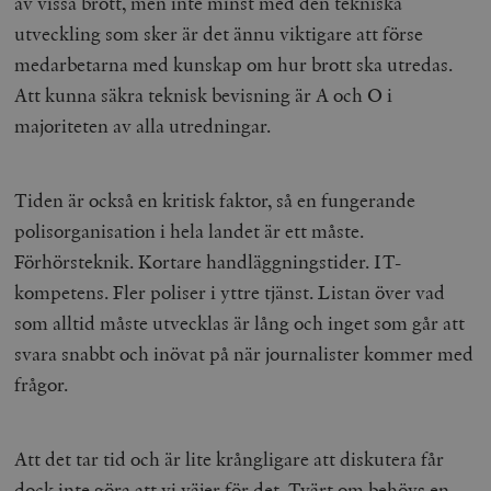
av vissa brott, men inte minst med den tekniska
utveckling som sker är det ännu viktigare att förse
medarbetarna med kunskap om hur brott ska utredas.
Att kunna säkra teknisk bevisning är A och O i
majoriteten av alla utredningar.
Tiden är också en kritisk faktor, så en fungerande
polisorganisation i hela landet är ett måste.
Förhörsteknik. Kortare handläggningstider. IT-
kompetens. Fler poliser i yttre tjänst. Listan över vad
som alltid måste utvecklas är lång och inget som går att
svara snabbt och inövat på när journalister kommer med
frågor.
Att det tar tid och är lite krångligare att diskutera får
dock inte göra att vi väjer för det. Tvärt om behövs en