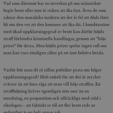
Vad som däremot har en inverkan på om människor
begår brott eller inte är risken att åka fast. Även de som
saknar den moraliska insikten att det är fel att döda låter
bli om den vet att den kommer att åka dit. I kombination
med ökad uppklarningsgrad av brott kan därför höjda
straff förhindra kriminella handlingar, genom att ”höja
priset” för dessa. Men höjda priser spelar ingen roll om
man kan vara tämligen säker på att inte behöva betala.
Varför hör man då så sällan politiker prata om högre
uppklarningsgrad? Helt enkelt för att det är mycket
svårare än att bara säga att man vill höja straffen. En
straffhöjning kräver egentligen inte mer än en
utredning, en proposition och tillräckligt med stöd i
riksdagen – att faktiskt se till att fler brott reds ut
ordentligt är en helt annan sak.