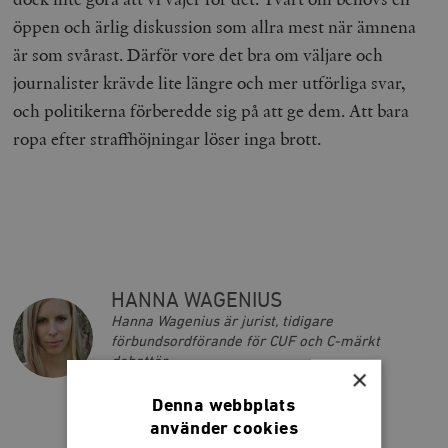
öppen och ärlig diskussion som allra mest när ämnena
är som svårast. Därför vore det bra om väljare och
journalister krävde lite längre och mer utförliga svar,
och politikerna förberedde sig på att ge dem. Att bara
ropa efter straffhöjningar löser inga brott.
HANNA WAGENIUS
Hanna Wagenius är jurist, tidigare
förbundsordförande för CUF och C-märkt
debattör.
×
Denna webbplats
använder cookies