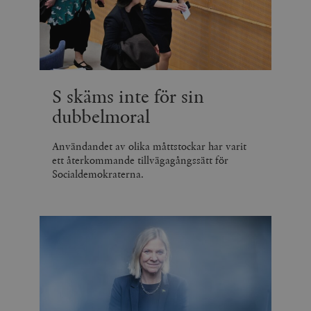
S skäms inte för sin
dubbelmoral
Användandet av olika måttstockar har varit
ett återkommande tillvägagångssätt för
Socialdemokraterna.