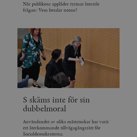
När publikens applåder tystnat återstår
frågan: Vem betalar notan?
S skäms inte för sin
dubbelmoral
Användandet av olika måttstockar har varit
ett återkommande tillvägagångssätt för
Socialdemokraterna.