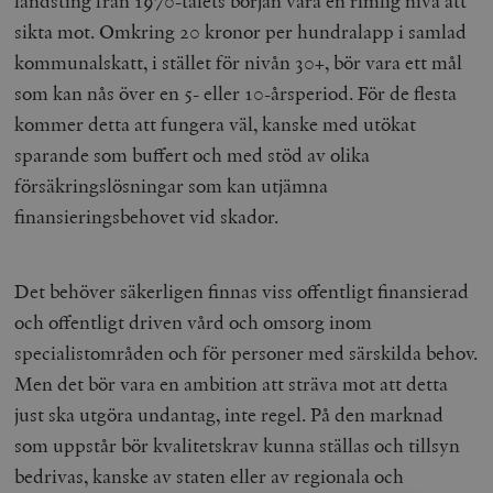
landsting från 1970-talets början vara en rimlig nivå att
sikta mot. Omkring 20 kronor per hundralapp i samlad
kommunalskatt, i stället för nivån 30+, bör vara ett mål
som kan nås över en 5- eller 10-årsperiod. För de flesta
kommer detta att fungera väl, kanske med utökat
sparande som buffert och med stöd av olika
försäkringslösningar som kan utjämna
finansieringsbehovet vid skador.
Det behöver säkerligen finnas viss offentligt finansierad
och offentligt driven vård och omsorg inom
specialistområden och för personer med särskilda behov.
Men det bör vara en ambition att sträva mot att detta
just ska utgöra undantag, inte regel. På den marknad
som uppstår bör kvalitetskrav kunna ställas och tillsyn
bedrivas, kanske av staten eller av regionala och