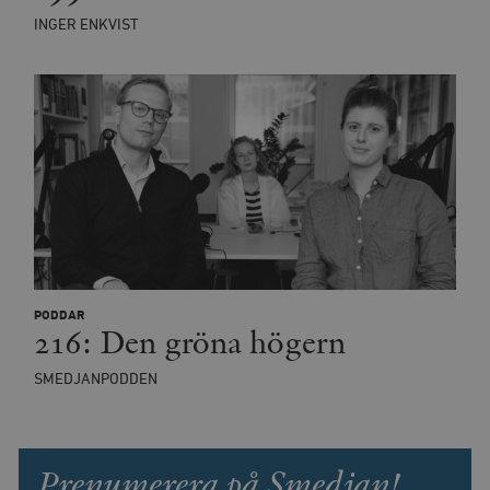
INGER ENKVIST
PODDAR
216: Den gröna högern
SMEDJANPODDEN
Prenumerera på Smedjan!