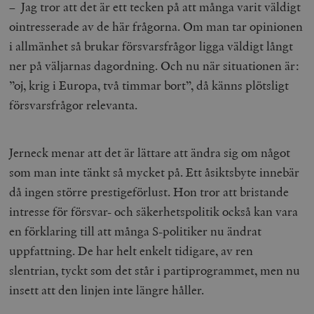
– Jag tror att det är ett tecken på att många varit väldigt
__cf_bm
Cloudflare
ointresserade av de här frågorna. Om man tar opinionen
Inc.
m
.myfonts.net
i allmänhet så brukar försvarsfrågor ligga väldigt långt
ner på väljarnas dagordning. Och nu när situationen är:
”oj, krig i Europa, två timmar bort”, då känns plötsligt
försvarsfrågor relevanta.
Jerneck menar att det är lättare att ändra sig om något
_hjAbsoluteSessionInProgress
Hotjar Ltd
som man inte tänkt så mycket på. Ett åsiktsbyte innebär
.timbro.se
m
då ingen större prestigeförlust. Hon tror att bristande
intresse för försvar- och säkerhetspolitik också kan vara
en förklaring till att många S-politiker nu ändrat
uppfattning. De har helt enkelt tidigare, av ren
slentrian, tyckt som det står i partiprogrammet, men nu
insett att den linjen inte längre håller.
__cf_bm
Cloudflare