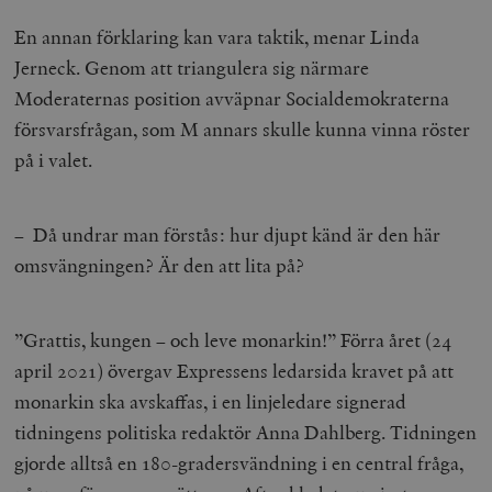
Inc.
m
.vimeo.com
En annan förklaring kan vara taktik, menar Linda
Jerneck. Genom att triangulera sig närmare
Moderaternas position avväpnar Socialdemokraterna
försvarsfrågan, som M annars skulle kunna vinna röster
på i valet.
– Då undrar man förstås: hur djupt känd är den här
omsvängningen? Är den att lita på?
Leverantör
Namn
Utgång
B
/ Domän
”Grattis, kungen – och leve monarkin!” Förra året (24
Leverantör /
Namn
Utgång
Beskrivning
_ga
Google LLC
1 år 1
D
Domän
april 2021) övergav Expressens ledarsida kravet på att
.timbro.se
månad
a
U
YSC
Google LLC
Session
Denna cookie 
monarkin ska avskaffas, i en linjeledare signerad
e
.youtube.com
av YouTube fö
G
spåra visning
tidningens politiska redaktör Anna Dahlberg. Tidningen
a
inbäddade vi
a
gjorde alltså en 180-gradersvändning i en central fråga,
u
VISITOR_INFO1_LIVE
Google LLC
6
Denna cookie 
t
.youtube.com
månader
av Youtube fö
g