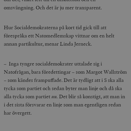
b
omsvängning. Och det är ju mer transparent.
vuid
Vimeo.com
1 år 1
Dessa kakor 
_hjSessionUser_675006
.timbro.se
1 år
Inc.
månad
av Vimeo-
.vimeo.com
videospelare
_hjIncludedInSessionSample_675006
.timbro.se
2
webbplatser.
minuter
Hur Socialdemokraterna på kort tid gick till att
_hjSession_675006
.timbro.se
30
förespråka ett Natomedlemskap vittnar om en helt
minuter
annan partikultur, menar Linda Jerneck.
– Inga tyngre socialdemokrater uttalade sig i
Natofrågan, bara föredettingar – som Margot Wallström
– som kändes frampuffade. Det är tydligt att i S ska alla
tycka som partiet och sedan byter man linje och då ska
alla tycka som partiet
nu.
Det blir så konstigt, att man in
i det sista försvarar en linje som man egentligen redan
har övergett.