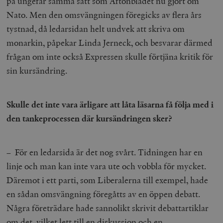
på ungefär samma sätt som Aftonbladet nu gjort om
hålla reda på
k
användarinst
Nato. Men den omsvängningen föregicks av flera års
i
för Youtube-v
w
inbäddade i
tystnad, då ledarsidan helt undvek att skriva om
a
webbplatser;
s
också avgör
monarkin, påpekar Linda Jerneck, och besvarar därmed
f
webbplatsbe
w
använder den
frågan om inte också Expressen skulle förtjäna kritik för
eller gamla 
_gid
Google LLC
1 dag
D
av Youtube-
sin kursändring.
.timbro.se
G
gränssnittet.
o
v
mailchimp_landing_site
Mailchimp
28 dagar
o
timbro.se
o
Skulle det inte vara ärligare att låta läsarna få följa med i
__cf_bm
Cloudflare
30
Denna cookie
_gat_UA-19195086-1
.timbro.se
54
D
Inc.
minuter
för att skilja
den tankeprocessen där kursändringen sker?
sekunder
c
.podbean.com
människor oc
G
Detta är förd
m
för webbplat
i
att göra gilti
i
– För en ledarsida är det nog svårt. Tidningen har en
rapporter o
e
användningen
si
linje och man kan inte vara ute och vobbla för mycket.
deras webbpl
_
a
Däremot i ett parti, som Liberalerna till exempel, hade
_fbp
Meta
3
Används av F
s
Platform Inc.
månader
för att lever
p
en sådan omsvängning föregåtts av en öppen debatt.
.timbro.se
serie
t
reklamproduk
Några företrädare hade sannolikt skrivit debattartiklar
såsom realti
_ga_YBG49SLCTY
.timbro.se
1 år 1
D
från
månad
G
om det, vilket lett till en diskussion och en
tredjepartsa