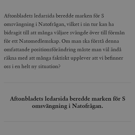
/ Domän
woocommerce_cart_hash
Automattic
S
Aftonbladets ledarsida beredde marken för S
Inc.
timbro.se
omsvängning i Natofrågan, vilket i sin tur kan ha
bidragit till att många väljare svängde över till förmån
för ett Natomedlemskap. Om man ska förstå denna
_hjFirstSeen
Hotjar Ltd
.timbro.se
m
omfattande positionsförändring måste man väl ändå
räkna med att många faktiskt upplever att vi befinner
oss i en helt ny situation?
Aftonbladets ledarsida beredde marken för S
woocommerce_items_in_cart
Automattic
S
omsvängning i Natofrågan.
Inc.
timbro.se
wp_woocommerce_session_[abcdef0123456789]
timbro.se
2
{32}