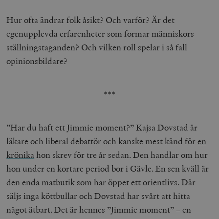
Hur ofta ändrar folk åsikt? Och varför? Är det
egenupplevda erfarenheter som formar människors
ställningstaganden? Och vilken roll spelar i så fall
opinionsbildare?
***
”Har du haft ett Jimmie moment?” Kajsa Dovstad är
läkare och liberal debattör och kanske mest känd för
en
krönika
hon skrev för tre år sedan. Den handlar om hur
hon under en kortare period bor i Gävle. En sen kväll är
den enda matbutik som har öppet ett orientlivs. Där
säljs inga köttbullar och Dovstad har svårt att hitta
något ätbart. Det är hennes ”Jimmie moment” – en