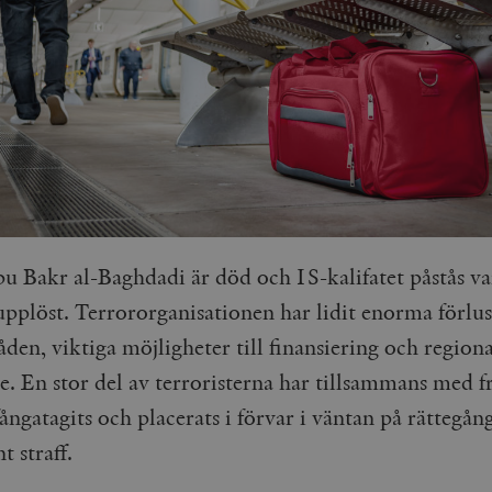
bu Bakr al-Baghdadi är död och IS-kalifatet påstås va
upplöst. Terrororganisationen har lidit enorma förlus
en, viktiga möjligheter till finansiering och regiona
e. En stor del av terroristerna har tillsammans med f
fångatagits och placerats i förvar i väntan på rättegån
t straff.