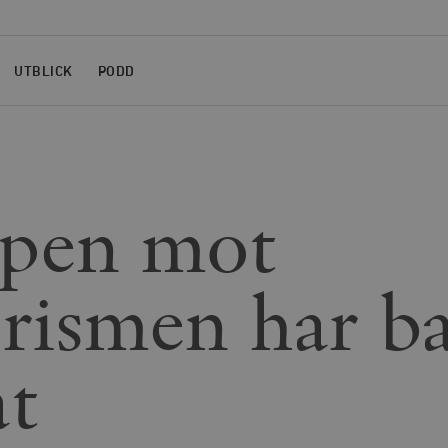
UTBLICK
PODD
pen mot
orismen har b
at