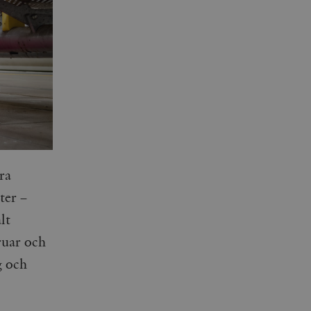
ra
ter –
lt
ruar och
g och