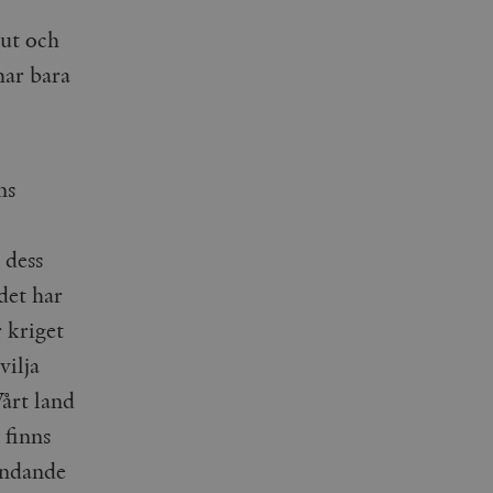
 ut och
har bara
ns
 dess
det har
 kriget
vilja
Vårt land
 finns
vändande