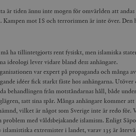
tta är tiden ännu inte mogen för omvärlden att andas
e. Kampen mot IS och terrorismen är inte över. Den 
 må ha tillintetgjorts rent fysiskt, men islamiska state
a ideologi lever vidare bland dess anhängare.
ganisationen var expert på propaganda och många av
gande idéer fick starkt fäste hos anhängarna. Utöver 
da behandlingen från motståndarnas håll, både under
nglägren, satt sina spår. Många anhängare kommer att 
hämnd, vilket är något som Sverige inte är redo för. 
n problem med våldsbejakande islamism. Enligt Säpo
 islamistiska extremister i landet, varav 135 är åter