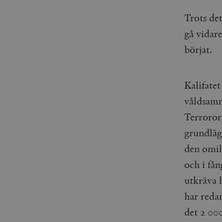
Trots de
gå vidar
börjat.
Kalifatet
våldsamm
Terroror
grundläg
den omil
och i få
utkräva 
har reda
det 2 000