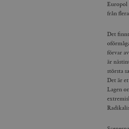
Europol 
_gid
mailchimp_landing_site
från fler
__cf_bm
_gat_UA-19195086-1
Det finn
_fbp
oförmåga
_ga_YBG49SLCTY
vuid
förvar av
_hjSessionUser_675006
är nästin
_hjIncludedInSessionSa
största 
Det är et
_hjSession_675006
Lagen om
extremis
Radikalis
Scenerna