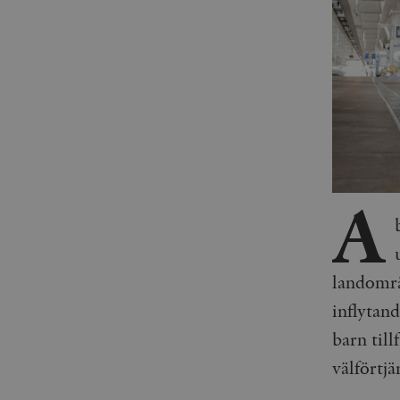
A
landområd
inflytand
barn till
välförtjän