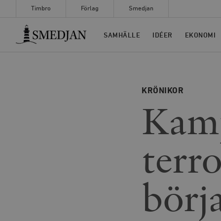
Timbro
Förlag
Smedjan
Timbro
SAMHÄLLE
IDÉER
EKONOMI
KRÖNIKOR
Kam
terr
börj