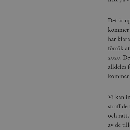
woocommerce_items_in_
wp_woocommerce_sessio
Det är u
{32}
kommer a
__cf_bm
har klara
_hjAbsoluteSessionInPr
försök a
2020. De
__cf_bm
alldeles 
kommer a
Namn
Namn
Vi kan in
straff de
_ga
YSC
och rätt
VISITOR_INFO1_LIVE
av de ti