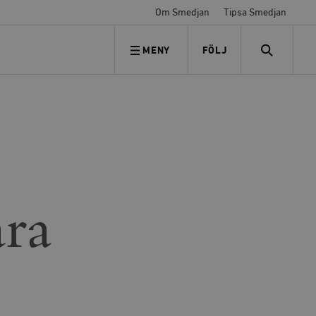
Om Smedjan
Tipsa Smedjan
MENY
FÖLJ
FÖLJ OSS
SEARCH
ara