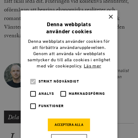
sätt skall leda dit. Fixeringen vid kollektiva identiteter,
oförmågan att begripa ekonomiska realiteter och
×
romantiserandet av gamla våldssymboler gör dock
Denna webbplats
Vänsterpartiet till en farlig och destruktiv kraft i den
använder cookies
svenska politiken.
Denna webbplats använder cookies för
att förbättra användarupplevelsen.
Genom att använda vår webbplats
samtycker du till alla cookies i enlighet
LARS ANDERS JOHANSSON
med vår cookiepolicy.
Läs mer
Lars Anders Johansson är författare, journalist
och tidigare chefredaktör på Smedjan. Han
STRIKT NÖDVÄNDIGT
driver också podcasten
Budoarstämning
.
ANALYS
MARKNADSFÖRING
FUNKTIONER
Dela artikeln
ACCEPTERA ALLA
LÄS MER