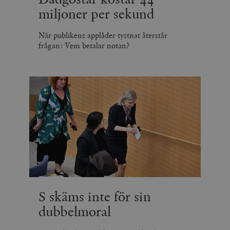
miljoner per sekund
När publikens applåder tystnat återstår
frågan: Vem betalar notan?
S skäms inte för sin
dubbelmoral