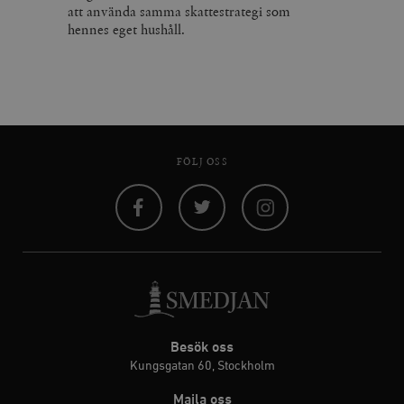
att använda samma skattestrategi som
hennes eget hushåll.
FÖLJ OSS
Facebook
Twitter
Instagram
Besök oss
Kungsgatan 60, Stockholm
Maila oss