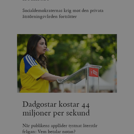
Socialdemokraternas krig mot den privata
ätstörningsvården fortsätter
Dadgostar kostar 44
miljoner per sekund
När publikens applåder tystnat återstår
frågan: Vem betalar notan?