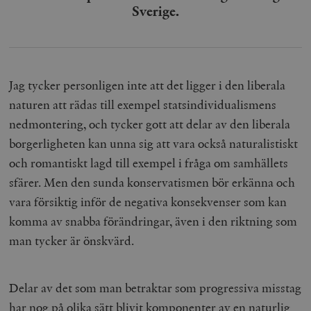
b
Sverige.
vuid
Vimeo.com
1 år 1
Dessa kakor 
_hjSessionUser_675006
.timbro.se
1 år
Inc.
månad
av Vimeo-
.vimeo.com
videospelare
_hjIncludedInSessionSample_675006
.timbro.se
2
webbplatser.
minuter
_hjSession_675006
.timbro.se
30
Jag tycker personligen inte att det ligger i den liberala
minuter
naturen att rädas till exempel statsindividualismens
nedmontering, och tycker gott att delar av den liberala
borgerligheten kan unna sig att vara också naturalistiskt
och romantiskt lagd till exempel i fråga om samhällets
sfärer. Men den sunda konservatismen bör erkänna och
vara försiktig inför de negativa konsekvenser som kan
komma av snabba förändringar, även i den riktning som
man tycker är önskvärd.
Delar av det som man betraktar som progressiva misstag
har nog på olika sätt blivit komponenter av en naturlig