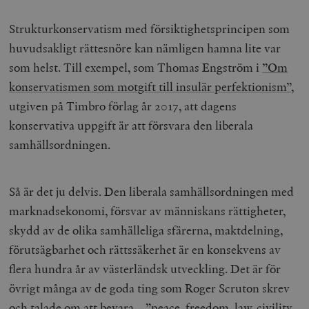
Strukturkonservatism med försiktighetsprincipen som
huvudsakligt rättesnöre kan nämligen hamna lite var
som helst. Till exempel, som Thomas Engström i
”Om
konservatismen som motgift till insulär perfektionism”
,
utgiven på Timbro förlag år 2017, att dagens
konservativa uppgift är att försvara den liberala
samhällsordningen.
Så är det ju delvis. Den liberala samhällsordningen med
marknadsekonomi, försvar av människans rättigheter,
skydd av de olika samhälleliga sfärerna, maktdelning,
förutsägbarhet och rättssäkerhet är en konsekvens av
flera hundra år av västerländsk utveckling. Det är för
övrigt många av de goda ting som Roger Scruton skrev
och talade om att bevara – ”peace, freedom, law, civility,