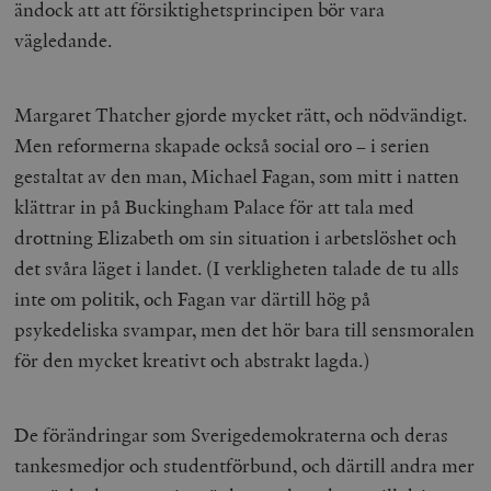
Inc.
m
ändock att att försiktighetsprincipen bör vara
.vimeo.com
vägledande.
Margaret Thatcher gjorde mycket rätt, och nödvändigt.
Men reformerna skapade också social oro – i serien
gestaltat av den man, Michael Fagan, som mitt i natten
klättrar in på Buckingham Palace för att tala med
drottning Elizabeth om sin situation i arbetslöshet och
det svåra läget i landet. (I verkligheten talade de tu alls
inte om politik, och Fagan var därtill hög på
Leverantör
Namn
Utgång
B
/ Domän
psykedeliska svampar, men det hör bara till sensmoralen
Leverantör /
Namn
Utgång
Beskrivning
_ga
Google LLC
1 år 1
D
för den mycket kreativt och abstrakt lagda.)
Domän
.timbro.se
månad
a
U
YSC
Google LLC
Session
Denna cookie 
e
.youtube.com
av YouTube fö
G
spåra visning
De förändringar som Sverigedemokraterna och deras
a
inbäddade vi
a
tankesmedjor och studentförbund, och därtill andra mer
u
VISITOR_INFO1_LIVE
Google LLC
6
Denna cookie 
t
.youtube.com
månader
av Youtube fö
g