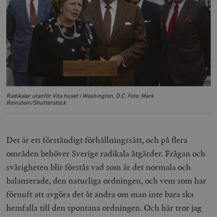
__cf_bm
Cloudflare
Inc.
m
.myfonts.net
Radikaler utanför Vita huset i Washington, D.C. Foto: Mark
Reinstein/Shutterstock
_hjAbsoluteSessionInProgress
Hotjar Ltd
.timbro.se
m
Det är ett förståndigt förhållningssätt, och på flera
områden behöver Sverige radikala åtgärder. Frågan och
svårigheten blir förstås vad som är det normala och
balanserade, den naturliga ordningen, och vem som har
förnuft att avgöra det åt andra om man inte bara ska
hemfalla till den spontana ordningen. Och här tror jag
__cf_bm
Cloudflare