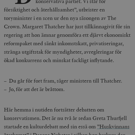
konservativa partiet. Vi står för
försiktighet och återhållsamhet”, utbrister en
toryminister i en scen ur den nya säsongen av The
Crown. Margaret Thatcher har just tillkännagivit för sin
regering att hon ämnar genomföra ett djärvt ekonomiskt
reformpaket med sänkt inkomstskatt, privatiseringar,
stränga utgiftstak för myndigheter, avregleringar för
ökad konkurrens och minskat fackligt inflytande.
– Du går för fort fram, säger ministern till Thatcher.
– Jo, för att det är bråttom.
Här hemma i nutiden fortsätter debatten om
konservatismen. Det är nu två år sedan Greta Thurfjell
startade en kulturdebatt med sin essä om
”Huskvinnans
återkomst”
i Dagens Nyheter i vilken hon beskrev den