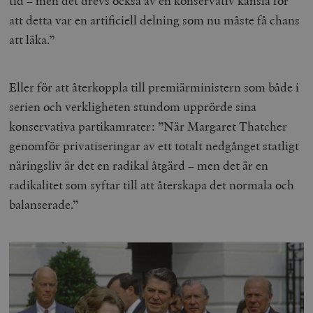
tid – men det drevs också av en konservativ känsla för
/ Domän
att detta var en artificiell delning som nu måste få chans
woocommerce_cart_hash
Automattic
S
att läka.”
Inc.
timbro.se
Eller för att återkoppla till premiärministern som både i
_hjFirstSeen
Hotjar Ltd
serien och verkligheten stundom upprörde sina
.timbro.se
m
konservativa partikamrater: ”När Margaret Thatcher
genomför privatiseringar av ett totalt nedgånget statligt
näringsliv är det en radikal åtgärd – men det är en
radikalitet som syftar till att återskapa det normala och
balanserade.”
woocommerce_items_in_cart
Automattic
S
Inc.
timbro.se
wp_woocommerce_session_[abcdef0123456789]
timbro.se
2
{32}