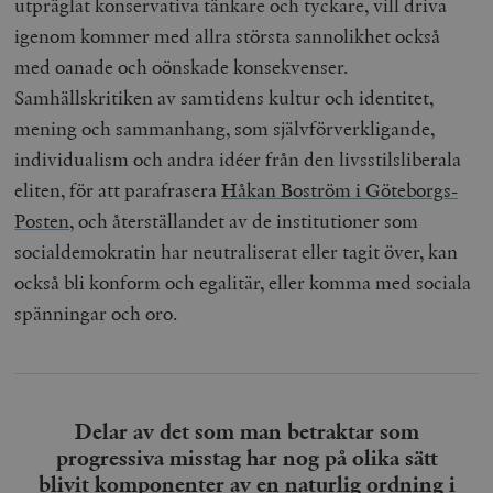
utpräglat konservativa tänkare och tyckare, vill driva
hålla reda på
k
användarinst
igenom kommer med allra största sannolikhet också
i
för Youtube-v
w
inbäddade i
med oanade och oönskade konsekvenser.
a
webbplatser;
s
också avgör
Samhällskritiken av samtidens kultur och identitet,
f
webbplatsbe
w
använder den
mening och sammanhang, som självförverkligande,
eller gamla 
_gid
Google LLC
1 dag
D
av Youtube-
individualism och andra idéer från den livsstilsliberala
.timbro.se
G
gränssnittet.
o
eliten, för att parafrasera
Håkan Boström i Göteborgs-
v
mailchimp_landing_site
Mailchimp
28 dagar
o
timbro.se
Posten
, och återställandet av de institutioner som
o
__cf_bm
Cloudflare
30
Denna cookie
socialdemokratin har neutraliserat eller tagit över, kan
_gat_UA-19195086-1
.timbro.se
54
D
Inc.
minuter
för att skilja
sekunder
c
.podbean.com
människor oc
också bli konform och egalitär, eller komma med sociala
G
Detta är förd
m
för webbplat
spänningar och oro.
i
att göra gilti
i
rapporter o
e
användningen
si
deras webbpl
_
a
_fbp
Meta
3
Används av F
s
Platform Inc.
månader
för att lever
p
Delar av det som man betraktar som
.timbro.se
serie
t
reklamproduk
progressiva misstag har nog på olika sätt
såsom realti
_ga_YBG49SLCTY
.timbro.se
1 år 1
D
från
blivit komponenter av en naturlig ordning i
månad
G
tredjepartsa