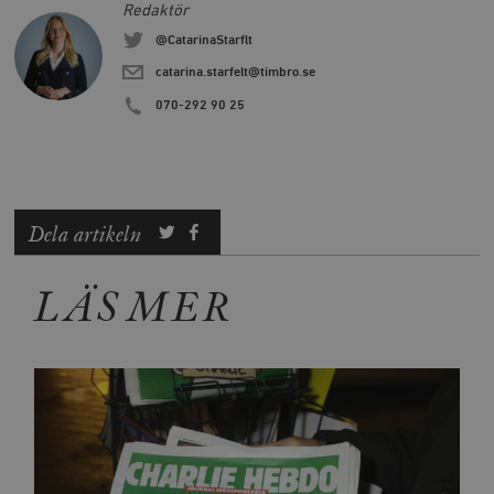
Redaktör
@CatarinaStarflt
catarina.starfelt@timbro.se
070-292 90 25
Dela artikeln
LÄS MER