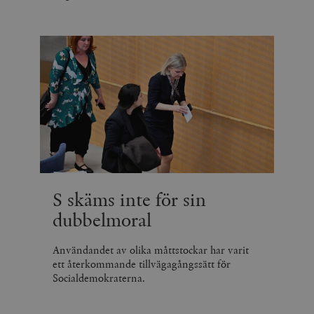
S skäms inte för sin
dubbelmoral
Användandet av olika måttstockar har varit
ett återkommande tillvägagångssätt för
Socialdemokraterna.